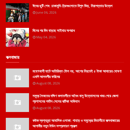
ঈদের ছুটি শেষ: ঢাকামুখি ট্রেনগুলোতে বিপুল ভিড়, নিরাপত্তার উদ্বেগ
June 06, 2026
দিনের পর দিন বাড়ছে সাইবার অপরাধ
May 04, 2026
কক্সবাজার
মহেশখালী ঘাটে অতিরিক্ত টোল নয়, আগের নিয়মেই ৫ টাকা আদায়ের ঘোষণা
এমপি আলমগীর ফরিদের
August 08, 2026
সমুদ্র সৈকতের দক্ষিণ কলাতলীতে অবৈধ বালু উত্তোলনের খবর পেয়ে জেলা
প্রশাসনের পর্যটন সেলের ঝটিকা অভিযান
August 08, 2026
কউক স্বপ্নচূড়া আবাসিক এলাকা: পাহাড় ও সমুদ্রের মিতালীতে কক্সবাজারের
আগামীর নতুন টাউন সম্প্রসারণ প্রকল্প