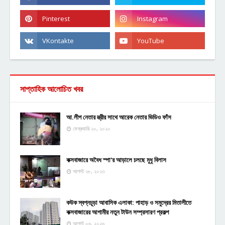
সাপ্তাহিক আলোচিত খবর
আ.লীগ নেতার স্ত্রীর সাথে আরেক নেতার ভিডিও ফাঁস
ফেব্রুয়ারি ২০, ২০২০
কক্সবাজারে অবৈধ স্পা'র আড়ালে চলছে মুধু বিলাস
আগস্ট ২৮, ২০২৩
কউক স্বপ্নচূড়া আবাসিক এলাকা: পাহাড় ও সমুদ্রের মিতালীতে
কক্সবাজারের আগামীর নতুন টাউন সম্প্রসারণ প্রকল্প
আগস্ট ০৬, ২০২৬