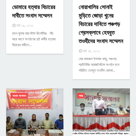
ডোমারে হত্যার বিচারের
নোয়াখালির সোনাই
দাবীতে সংবাদ সম্মেলন
মুড়িতে জোড়া খুনের
বিচারের দাবিতে পঞ্চগড়
মার্চ ১৬, ২০২১
প্রেসক্লাবে হেযবুত
রতন কুমার রায়-স্টাফ রিপোর্টারঃ পাঁচ
বছর আগে সংগঠনের দুই কর্মীর হত্যার
তওহীদের সংবাদ সম্মেলন
বিচারের দাবীতে…
মার্চ ১৪, ২০২১
মোঃ কামরুল ইসলাম কামু, পঞ্চগড়
প্রতিনিধিঃ অরাজনৈতিক সংগঠন বলে
পরিচিত হেযবুত তওহীদ রোববা…
সংবাদ সম্মেলন
সদর