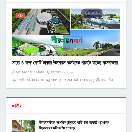
পর্যটন
সাড়ে ৪ লক্ষ কোটি টাকার উন্নয়ন কর্মযজ্ঞে পালটে যাচ্ছে কক্সবাজার
Md Monsur Alam
ডিসেম্বর ২৮, ২০১৯
আব্দুল আলীম নোবেল ও মোঃ মনছুর আলম (এম আলম): বর্তমান সরকারের সু-দৃষ্টির কারণে উন…
জাতীয়
নীলফামারীতে প্রাথমিক বৃত্তিতে শাহীপাড়া সরকারি প্রাথমিক
বিদ্যালয়ের অবিস্মরণীয় সাফল্য