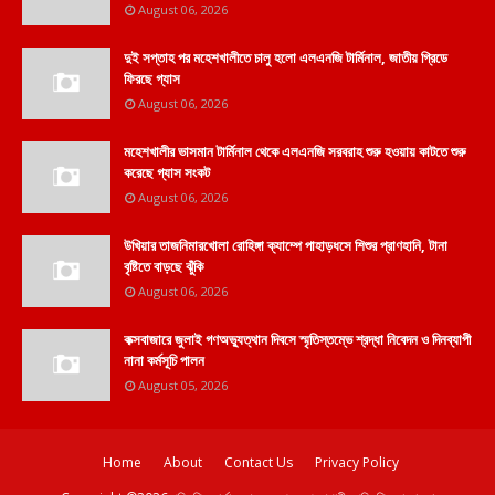
August 06, 2026
দুই সপ্তাহ পর মহেশখালীতে চালু হলো এলএনজি টার্মিনাল, জাতীয় গ্রিডে
ফিরছে গ্যাস
August 06, 2026
মহেশখালীর ভাসমান টার্মিনাল থেকে এলএনজি সরবরাহ শুরু হওয়ায় কাটতে শুরু
করেছে গ্যাস সংকট
August 06, 2026
উখিয়ার তাজনিমারখোলা রোহিঙ্গা ক্যাম্পে পাহাড়ধসে শিশুর প্রাণহানি, টানা
বৃষ্টিতে বাড়ছে ঝুঁকি
August 06, 2026
কক্সবাজারে জুলাই গণঅভ্যুত্থান দিবসে স্মৃতিস্তম্ভে শ্রদ্ধা নিবেদন ও দিনব্যাপী
নানা কর্মসূচি পালন
August 05, 2026
Home
About
Contact Us
Privacy Policy