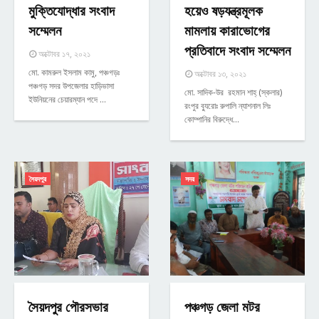
মুক্তিযোদ্ধার সংবাদ
হয়েও ষড়যন্ত্রমূলক
সম্মেলন
মামলায় কারাভোগের
প্রতিবাদে সংবাদ সম্মেলন
অক্টোবর ১৭, ২০২১
মো. কামরুল ইসলাম কামু, পঞ্চগড়ঃ
অক্টোবর ১৩, ২০২১
পঞ্চগড় সদর উপজেলার হাড়িভাসা
মো. সাদিক-উর রহমান শাহ্ (স্কলার)
ইউনিয়নের চেয়ারম্যান পদে …
রংপুর ব্যুরোঃ রুপালি ন্যাশনাল লিঃ
কোম্পানির বিরুদ্ধে…
সৈয়দপুর
সদর
সৈয়দপুর পৌরসভার
পঞ্চগড় জেলা মটর