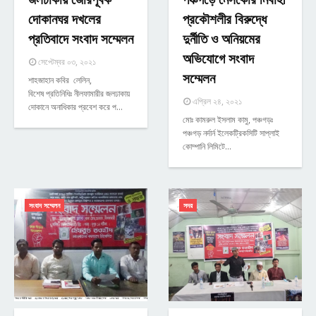
দোকানঘর দখলের
প্রকৌশলীর বিরুদ্ধে
প্রতিবাদে সংবাদ সম্মেলন
দুর্নীতি ও অনিয়মের
অভিযোগে সংবাদ
সেপ্টেম্বর ০৩, ২০২১
সম্মেলন
শাহজাহান কবির লেলিন,
বিশেষ প্রতিনিধিঃ নীলফামারীর জলঢাকায়
এপ্রিল ২৪, ২০২১
দোকানে অনাধিকার প্রবেশ করে প…
মোঃ কামরুল ইসলাম কামু, পঞ্চগড়ঃ
পঞ্চগড় নর্দার্ন ইলেকট্রিকসিটি সাপ্লাই
কোম্পানি লিমিটে…
সংবাদ সম্মেলন
সদর