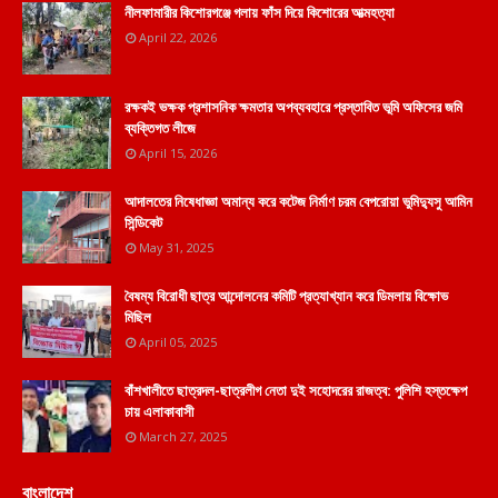
নীলফামারীর কিশোরগঞ্জে গলায় ফাঁস দিয়ে কিশোরের আত্মহত্যা
April 22, 2026
রক্ষকই ভক্ষক প্রশাসনিক ক্ষমতার অপব্যবহারে প্রস্তাবিত ভূমি অফিসের জমি
ব্যক্তিগত লীজে
April 15, 2026
আদালতের নিষেধাজ্ঞা অমান্য করে কটেজ নির্মাণ চরম বেপরোয়া ভুমিদ্যুসু আমিন
সিন্ডিকেট
May 31, 2025
বৈষম্য বিরোধী ছাত্র আন্দোলনের কমিটি প্রত্যাখ্যান করে ডিমলায় বিক্ষোভ
মিছিল
April 05, 2025
বাঁশখালীতে ছাত্রদল-ছাত্রলীগ নেতা দুই সহোদরের রাজত্ব: পুলিশি হস্তক্ষেপ
চায় এলাকাবাসী
March 27, 2025
বাংলাদেশ