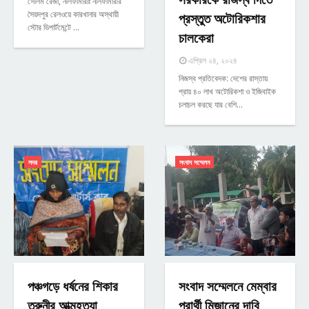
সেলিম রেজা, নীলফামারীঃ নীলফামারীর
সৈয়দপুর রেলওয়ে কারখানার অস্থায়ী
প্রস্তুত অটোরিকশার
স্টোর ডিপার্টমেন্টে …
চালকেরা
এপ্রিল ২৪, ২০২৪
নিজস্ব প্রতিবেদক: দেশের রাস্তায়
প্রায় ৪০ লাখ অটোরিকশা ও ইজিবাইক
চলাচল করছে যার বেশি…
সদর
সংবাদ সম্মেলন
পঞ্চগড়ে ধর্ষনের শিকার
সংবাদ সম্মেলনে মেম্বার
তরুনীর আত্মহত্যা
প্রার্থী মিজানের দাবি