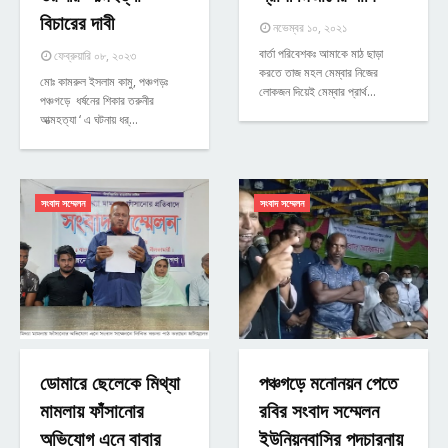
বিচারের দাবী
নভেম্বর ১০, ২০২১
বার্তা পরিবেশকঃ আমাকে মাঠ ছাড়া
ফেব্রুয়ারি ০৮, ২০২৩
করতে তাজ মহল মেম্বার নিজের
মোঃ কামরুল ইসলাম কামু, পঞ্চগড়ঃ
লোকজন দিয়েই মেম্বার প্রার্থ…
পঞ্চগড়ে ধর্ষনের শিকার তরুনীর
আত্মহত্যা ‘ এ ঘটনায় ধর্…
সংবাদ সম্মেলন
সংবাদ সম্মেলন
ডোমারে ছেলেকে মিথ্যা
পঞ্চগড়ে মনোনয়ন পেতে
মামলায় ফাঁসানোর
রবির সংবাদ সম্মেলন
অভিযোগ এনে বাবার
ইউনিয়নবাসির পদচারনায়