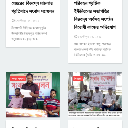
মেয়রের বিরুদ্ধে মামলার
পরিবহন শ্রমিক
প্রতিবাদে সংবাদ সম্মেলন
ইউনিয়নের সভাপতির
বিরুদ্ধে অর্থসহ সংগঠন
সেপ্টেম্বর ২৯, ২০২১
বিরোধী কাজের অভিযোগ
নীলফামারী ডিস্ট্রিক করেসপন্ডেন্টঃ
নীলফামারীর সৈয়দপুরে বাড়ির নকশা
সেপ্টেম্বর ২৪, ২০২১
অনুমোদনকে কেন্দ্র করে…
মোঃ কামরুল ইসলাম কামু, পঞ্চগড়ঃ
পঞ্চগড় জেলা মটর পরিবহন শ্রমিক
ইউনিয়নের (রেজি নং রাজ-২৬…
সংবাদ সম্মেলন
সৈয়দপুর