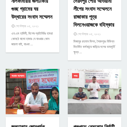
নীলফামারীর জলঢাকায়
সৈয়দপুর পৌর আওয়ামী
গুচ্ছ গ্রামের ঘর
লীগের সংবাদ সম্মেলনে
উদ্ধারের সংবাদ সম্মেলন
রাজাকার পূত্র
দিলনেওয়াজকে বহিস্কার
সেপ্টেম্বর ০৫, ২০২১
এন.এম হামিদী, বিশেষ প্রতিনিধিঃ হামরা
সেপ্টেম্বর ০৫, ২০২১
কোনঠে যামো হ‍ামার যে যাওয়ার কোন
মিজানুর রহমান মিলন, সৈয়দপুরঃ বিভিন্ন
জায়গা নাই, যাওবা …
বিতর্কিত কর্মকান্ডে জড়িয়ে দলের ভাবমূর্তি
ক্ষুন্ন …
সংবাদ সম্মেলন
সদর
জলঢাকায় জোরপূর্বক
পঞ্চগড়ে নেসকোর নির্বাহী