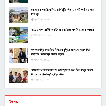
পেকুয়ায় ব্যবসায়ীর বাড়িতে দুর্ধর্ষ চুরির ঘটনা: ১১ ভরি স্বর্ণ ও ৫ লাখ
টাকা লুট
জুলাই ২৮, ২০২৬
সাড়ে ৪ লক্ষ কোটি টাকার উন্নয়ন কর্মযজ্ঞে পালটে যাচ্ছে কক্সবাজার
ডিসেম্বর ২৮, ২০১৯
দক্ষ জনশক্তি রপ্তানি ও বিনিয়োগ বৃদ্ধিতে জাপানের সহযোগিতা
চাইলেন প্রধানমন্ত্রী তারেক রহমান
জুলাই ২৯, ২০২৬
কক্সবাজার রেলপথে মহানগর এক্সপ্রেসসহ নতুন ট্রেন চালুর ঘোষণা
দিলেন রেল প্রতিমন্ত্রী হাবিবুর রশিদ
আগস্ট ০১, ২০২৬
টপ খবর