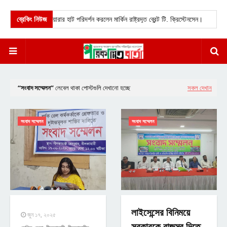
 ভাসমান পেয়ারার হাট পরিদর্শন করলেন মার্কিন রাষ্ট্রদূত ব্রেন্ট টি. ক্রিস্টেনসেন।
ব্রেকিং নিউজ
★
টাঙ্গাইল
সংবাদ সম্মেলন
লেবেল থাকা পোস্টগুলি দেখানো হচ্ছে
সকল দেখান
সংবাদ সম্মেলন
সংবাদ সম্মেলন
লাইসেন্সের বিনিময়ে
জুন ১৭, ২০২৫
সরকারকে রাজস্ব দিতে