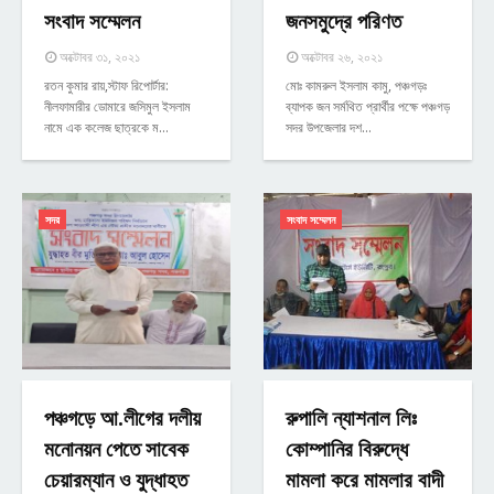
সংবাদ সম্মেলন
জনসমুদ্রে পরিণত
অক্টোবর ৩১, ২০২১
অক্টোবর ২৬, ২০২১
রতন কুমার রায়,স্টাফ রিপোর্টার:
মোঃ কামরুল ইসলাম কামু, পঞ্চগড়ঃ
নীলফামারীর ডোমারে জসিমুল ইসলাম
ব্যাপক জন সর্মথিত প্রার্থীর পক্ষে পঞ্চগড়
নামে এক কলেজ ছাত্রকে ম…
সদর উপজেলার দশ…
সদর
সংবাদ সম্মেলন
পঞ্চগড়ে আ.লীগের দলীয়
রুপালি ন্যাশনাল লিঃ
মনোনয়ন পেতে সাবেক
কোম্পানির বিরুদ্ধে
চেয়ারম্যান ও যুদ্ধাহত
মামলা করে মামলার বাদী