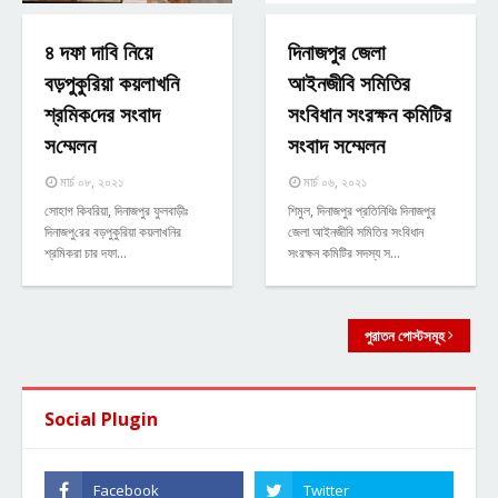
৪ দফা দাবি নিয়ে
দিনাজপুর জেলা
বড়পুকুরিয়া কয়লাখ‌নি
আইনজীবি সমিতির
শ্র‌মিক‌দের সংবাদ
সংবিধান সংরক্ষন কমিটির
স‌ম্মেলন
সংবাদ সম্মেলন
মার্চ ০৮, ২০২১
মার্চ ০৬, ২০২১
সোহাগ কিবরিয়া, দিনাজপুর ফুলবাড়ীঃ
শিমুল, দিনাজপুর প্রতিনিধিঃ দিনাজপুর
দিনাজপু‌রের বড়পুকু‌রিয়া কয়লাখ‌নির
জেলা আইনজীবি সমিতির সংবিধান
শ্র‌মিকরা চার দফা…
সংরক্ষন কমিটির সদস্য স…
পুরাতন পোস্টসমূহ
Social Plugin