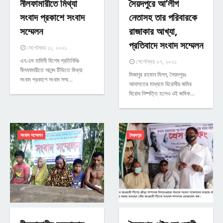
নীলফামারীতে মিথ্যা
সৈয়দপুরে আ’লীগ
সংবাদ প্রকাশে সংবাদ
নেতাসহ তার পরিবারকে
সম্মেলন
রাজাকার আখ্যা,
প্রতিবাদে সংবাদ সম্মেলন
সেপ্টেম্বর ১১, ২০২১
এন.এম হামিদী বিশেষ প্রতিনিধিঃ
সেপ্টেম্বর ০৭, ২০২১
নীলফামারীতে আনন্দ টিভিতে মিথ্যা
মিজানুর রহমান মিলন, সৈয়দপুরঃ
সংবাদ প্রকাশে সংবাদ সম্ম…
আদালতের মাধ্যমে বিরোধীয় জমির
বিরোধ নিষ্পত্তি হলেও ওই জমিক…
সংবাদ সম্মেলন
সৈয়দপুর