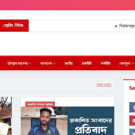
ব্রেকিং নিউজ
সিরাজগঞ্জের নলকায় বাস ও
★
চট্টগ্রাম মহানগর
বাংলাদেশ
জাতীয়
রাজনীতি
অর্থনীতি
খেলাধুলা
সকল দেখান
So
প্রকাশিত সংবাদের প্রতিবাদ