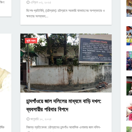
্ষিণ
এপ্রিল ০৩, ২০২৫
বিশেষ প্রতিনিধি, (চট্টগ্রাম): চট্টগ্রামে সরকারি যানবাহনের অপব্যবহার ও
ক্ষমতার অপব্যবহ…
ভূমি দখল
চান্দগাঁওয়ে জাল দলিলের মাধ্যমে বাড়ি দখল:
ব্যবসায়ীর পরিবার বিপদে
জানুয়ারি ১০, ২০২৫
্ষিক
নিজস্ব প্রতিবেদক: চট্টগ্রামের চান্দগাঁও আবাসিক এলাকায় জাল দলিল-