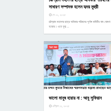
সাধারণ সম্পাদক হলেন হৃদয় মুহুরী
মে ০১, ২০২৫
চট্টগ্রাম মহানগর ছাত্র অধিকার পরিষদের পূর্ণাঙ্গ কমিটির নাম ঘোষণা
হয়েছে। এতে যুগ্ম …
স্মরণ সভা
ভালো মানুষ হারায় না : আবু সুফিয়ান
এপ্রিল ১১, ২০২৫