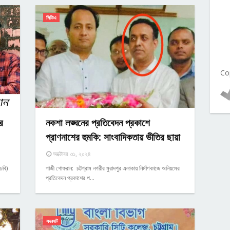
সিডিএ
Co
র
নকশা লঙ্ঘনের প্রতিবেদন প্রকাশে
প্রাণনাশের হুমকি: সাংবাদিকতায় ভীতির ছায়া
অক্টোবর ৩১, ২০২৪
(চবি)
গাজী গোফরান: চট্টগ্রাম নগরীর মুরাদপুর এলাকায় নির্মাণকাজে অনিয়মের
প্রতিবেদন প্রকাশের প…
সদরঘাট