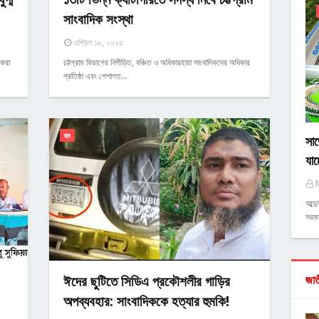
সাংবাদিক সংস্থা
এপ্রিল ১৮, ২০২৫
 করা
চট্টগ্রাম বিভাগের নিপীড়িত, বঞ্চিত ও অধিকারহারা সাংবাদিকদের অধিকার
প্রতিষ্ঠা এবং পেশাগত…
হুম
সাড়
যাচ
আব্দ
সরকা
ঈদের ছুটিতে সিডিএ প্রকৌশলীর গাড়ির
জা
অপব্যবহার: সাংবাদিককে হত্যার হুমকি!