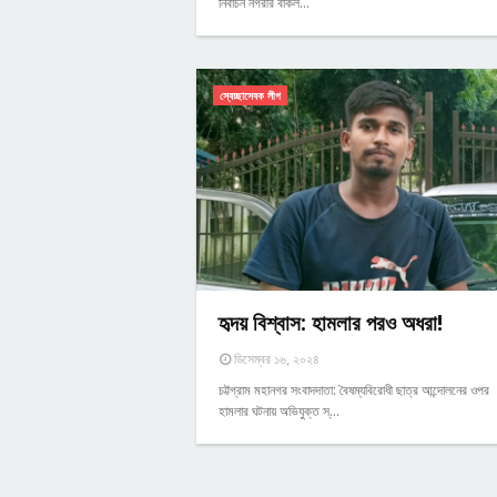
নির্বাচন নগরীর বাকল…
স্বেচ্ছাসেবক লীগ
হৃদয় বিশ্বাস: হামলার পরও অধরা!
ডিসেম্বর ১৬, ২০২৪
চট্টগ্রাম মহানগর সংবাদদাতা: বৈষম্যবিরোধী ছাত্র আন্দোলনের ওপর
হামলার ঘটনায় অভিযুক্ত স্…