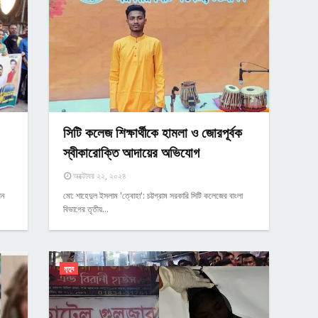
সিটি কলেজ শিক্ষার্থীকে হামলা ও জোরপূর্বক
স্বীকারোক্তি আদায়ের অভিযোগ
অক্টোবর ২২, ২০২৪
পন
মো: শাহেদুল ইসলাম 'ত্বোহা': চট্টগ্রাম সরকারি সিটি কলেজের বাংলা
বিভাগের তৃতীয়…
মৃত্যু