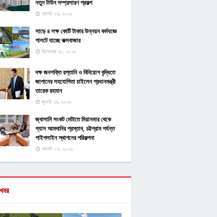
নতুন টাউন সম্প্রসারণ প্রকল্প
আগস্ট ০৬, ২০২৬
সাড়ে ৪ লক্ষ কোটি টাকার উন্নয়ন কর্মযজ্ঞে
পালটে যাচ্ছে কক্সবাজার
ডিসেম্বর ২৮, ২০১৯
দক্ষ জনশক্তি রপ্তানি ও বিনিয়োগ বৃদ্ধিতে
জাপানের সহযোগিতা চাইলেন প্রধানমন্ত্রী
তারেক রহমান
জুলাই ২৯, ২০২৬
জ্বালানি সংকট মেটাতে মিয়ানমার থেকে
গ্যাস আমদানির প্রস্তাব, চট্টগ্রাম পর্যন্ত
পাইপলাইন স্থাপনের পরিকল্পনা
আগস্ট ০৩, ২০২৬
খবর