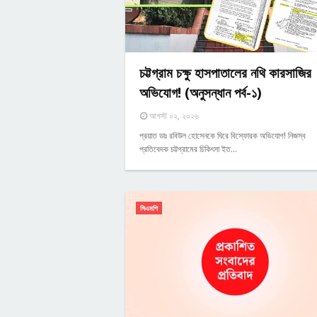
চট্টগ্রাম চক্ষু হাসপাতালের নথি কারসাজির
অভিযোগ! (অনুসন্ধান পর্ব-১)
আগস্ট ০২, ২০২৬
প্রয়াত ডাঃ রবিউল হোসেনকে ঘিরে বিস্ফোরক অভিযোগ! নিজস্ব
প্রতিবেদক চট্টগ্রামের চিকিৎসা ইত…
সিএমপি