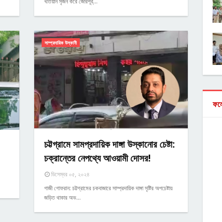
খতিয়ান সৃজন করে জোরপূর্…
সাম্প্রদায়িক উস্কানী
ফল
চট্টগ্রামে সামপ্রদায়িক দাঙ্গা উস্কানোর চেষ্টা:
চক্রান্তের নেপথ্যে আওয়ামী দোসর!
ডিসেম্বর ০৫, ২০২৪
গাজী গোফরান: চট্টগ্রামের চকবাজারে সাম্প্রদায়িক দাঙ্গা সৃষ্টির অপচেষ্টায়
জড়িত থাকার অভ…