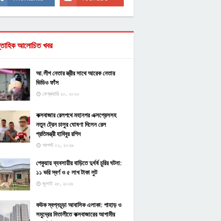
্তাহিক আলোচিত খবর
আ.লীগ নেতার স্ত্রীর সাথে আরেক নেতার
ভিডিও ফাঁস
ফেব্রুয়ারি ২০, ২০২০
কক্সবাজার রেলপথে মহানগর এক্সপ্রেসসহ
নতুন ট্রেন চালুর ঘোষণা দিলেন রেল
প্রতিমন্ত্রী হাবিবুর রশিদ
আগস্ট ০১, ২০২৬
পেকুয়ায় ব্যবসায়ীর বাড়িতে দুর্ধর্ষ চুরির ঘটনা:
১১ ভরি স্বর্ণ ও ৫ লাখ টাকা লুট
জুলাই ২৮, ২০২৬
কউক স্বপ্নচূড়া আবাসিক এলাকা: পাহাড় ও
সমুদ্রের মিতালীতে কক্সবাজারের আগামীর