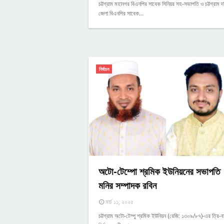
চট্টগ্রাম মহানগর বিএনপির সাবেক সিনিয়র সহ-সভাপতি ও চট্টগ্রাম দক
জেলা বিএনপির সাবেক…
নির্বাচন
অটো-টেম্পো শ্রমিক ইউনিয়নের সভাপতি
মনির সম্পাদক রবিন
মার্চ ১১, ২০২৫
চট্টগ্রাম অটো-টেম্পু শ্রমিক ইউনিয়ন (রেজি: ১৩০৯/৮৭)-এর ত্রি-বার