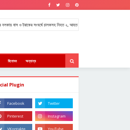
 ট্রাকের সংঘর্ষে চালকসহ নিহত ২, আহত অন্তত ১০ জন।
সন্ত্রাসবিরোধী আইনে গু
★
বিনোদন
অন্যান্য
cial Plugin