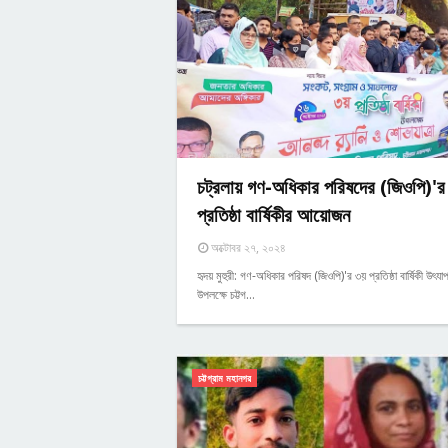
চট্রলায় গণ-অধিকার পরিষদের (জিওপি)'র
প্রতিষ্ঠা বার্ষিকীর আয়োজন
অক্টোবর ২৭, ২০২৪
হৃদয় মুহুরী: গণ-অধিকার পরিষদ (জিওপি)'র ৩য় প্রতিষ্ঠা বার্ষিকী উৎযা
উপলক্ষে চট্টগ…
চট্টগ্রাম মহানগর