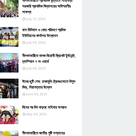
নীলফামারীতে প্রাথমিক বৃত্তিতে শাহীপাড়া
সরকারি প্রাথমিক বিদ্যালয়ের অবিস্মরণীয়
সাফল্য
July 12, 2026
বাস মিনিবাস ও কোচ পরিবহণ শ্রমিক
ইউনিয়নের কার্যালয় উদ্বোধন
July 04, 2026
নীলফামারীতে মাদক বিরোধী ক্রিকেট টুর্নামেন্ট,
চ্যাম্পিয়ন ৭ নং ওয়ার্ড
July 04, 2026
ঈদের ছুটি শেষ: ঢাকামুখি ট্রেনগুলোতে বিপুল
ভিড়, নিরাপত্তার উদ্বেগ
June 06, 2026
দিনের পর দিন বাড়ছে সাইবার অপরাধ
May 04, 2026
নীলফামারীতে জাতীয় পুষ্টি সপ্তাহের