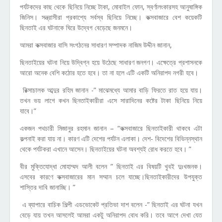
পর্যটকদের কাছ থেকে ছিনিয়ে নিচ্ছে টাকা, মোবাইল ফোন, স্বর্ণালংকারসহ আনুষাঙ্গিক
জিনিস। সন্ত্রাসীরা প্রকাশ্যে সর্বস্ব ছিনিয়ে নিচ্ছে। কক্সবাজারে বেশ কয়েকটি
ছিনতাই এর ঘটনাকে ঘিরে উদ্বেগ বেড়েছে জনমনে।
আমরা কক্সবাজার বাসি সংগঠনের সাধারণ সম্পাদক নাজিম উদ্দীন জানান,
ছিনতাইয়ের ঘটনা নিয়ে উদ্বিগ্ন হয়ে উঠেছে সাধারণ জনগণ। এক্ষেত্রে প্রশাসনকে
আরো অনেক বেশি কঠোর হতে হবে। তা না হলে এটি একটি অনিরাপদ নগরী হবে।
রিক্সাচালক আব্দুর রহিম জানান -” মাঝেমধ্যে আমার বাড়ি ফিরতে রাত হয়ে যায়।
তখন ভয় লাগে কখন ছিনতাইকারীরা এসে সারাদিনের কষ্টের টাকা ছিনিয়ে নিয়ে
যাবে।”
একজন পথচারী মিজানুর রহমান জানান – “কক্সবাজারে ছিনতাইকারী থাকবে এটা
কল্পনাই করা যায় না। কারণ এটি দেশের পর্যটন এলাকা। দেশ- বিদেশের বিভিন্নস্থান
থেকে পর্যটকরা এখানে আসেন। ছিনতাইয়ের ঘটনা অবশ্যই রোধ করতে হবে। ”
বীর মুক্তিযোদ্ধা মোহাম্মদ আলী বলেন ” ছিনতাই এর বিষয়টি খুবই দুঃখজনক।
এসবের কারণে কক্সবাজারের মান সম্মান চলে যাচ্ছে।ছিনতাইকারীদের উপযুক্ত
শাস্তির দাবি জানাচ্ছি। ”
এ ব্যাপারে বাচিক শিল্পী এডভোকেট প্রতিভা দাশ বলেন -” ছিনতাই এর ঘটনা যখন
বেড়ে যায় তখন আসলেই আমরা একটু অনিরাপদ বোধ করি। তবে আগে দেখা যেত