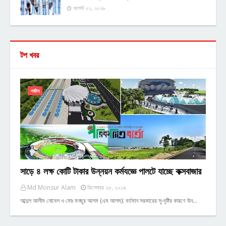
আগস্ট ০১, ২০২৬
টপ খবর
পর্যটন
সাড়ে ৪ লক্ষ কোটি টাকার উন্নয়ন কর্মযজ্ঞে পালটে যাচ্ছে কক্সবাজার
Md Monsur Alam
ডিসেম্বর ২৮, ২০১৯
আব্দুল আলীম নোবেল ও মোঃ মনছুর আলম (এম আলম): বর্তমান সরকারের সু-দৃষ্টির কারণে উন…