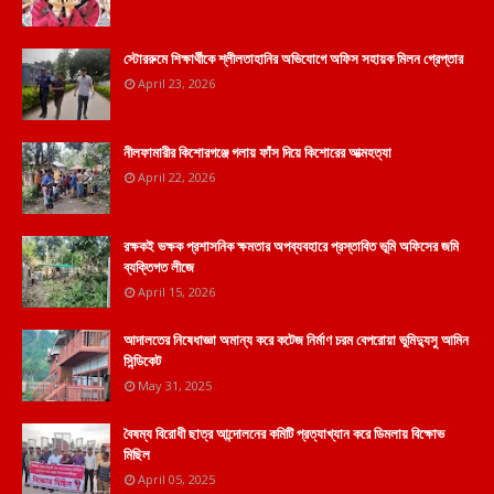
স্টোররুমে শিক্ষার্থীকে শ্লীলতাহানির অভিযোগে অফিস সহায়ক মিলন গ্রেপ্তার
April 23, 2026
নীলফামারীর কিশোরগঞ্জে গলায় ফাঁস দিয়ে কিশোরের আত্মহত্যা
April 22, 2026
রক্ষকই ভক্ষক প্রশাসনিক ক্ষমতার অপব্যবহারে প্রস্তাবিত ভূমি অফিসের জমি
ব্যক্তিগত লীজে
April 15, 2026
আদালতের নিষেধাজ্ঞা অমান্য করে কটেজ নির্মাণ চরম বেপরোয়া ভুমিদ্যুসু আমিন
সিন্ডিকেট
May 31, 2025
বৈষম্য বিরোধী ছাত্র আন্দোলনের কমিটি প্রত্যাখ্যান করে ডিমলায় বিক্ষোভ
মিছিল
April 05, 2025