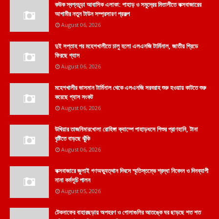
কউক স্বপ্নচূড়া আবাসিক এলাকা: পাহাড় ও সমুদ্রের মিতালীতে কক্সবাজারের
আগামীর নতুন টাউন সম্প্রসারণ প্রকল্প
August 06, 2026
দুই সপ্তাহ পর মহেশখালীতে চালু হলো এলএনজি টার্মিনাল, জাতীয় গ্রিডে
ফিরছে গ্যাস
August 06, 2026
মহেশখালীর ভাসমান টার্মিনাল থেকে এলএনজি সরবরাহ শুরু হওয়ায় কাটতে শুরু
করেছে গ্যাস সংকট
August 06, 2026
উখিয়ার তাজনিমারখোলা রোহিঙ্গা ক্যাম্পে পাহাড়ধসে শিশুর প্রাণহানি, টানা
বৃষ্টিতে বাড়ছে ঝুঁকি
August 06, 2026
কক্সবাজারে জুলাই গণঅভ্যুত্থান দিবসে স্মৃতিস্তম্ভে শ্রদ্ধা নিবেদন ও দিনব্যাপী
নানা কর্মসূচি পালন
August 05, 2026
টেকনাফের বাহারছড়ায় অপহরণ ও গোলাগুলির আতঙ্কে ঘর ছাড়ছে শত শত