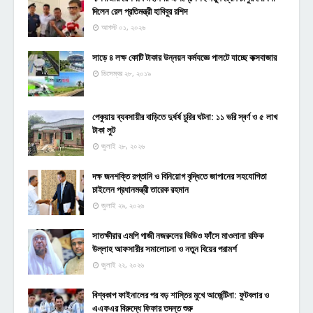
দিলেন রেল প্রতিমন্ত্রী হাবিবুর রশিদ
আগস্ট ০১, ২০২৬
সাড়ে ৪ লক্ষ কোটি টাকার উন্নয়ন কর্মযজ্ঞে পালটে যাচ্ছে কক্সবাজার
ডিসেম্বর ২৮, ২০১৯
পেকুয়ায় ব্যবসায়ীর বাড়িতে দুর্ধর্ষ চুরির ঘটনা: ১১ ভরি স্বর্ণ ও ৫ লাখ
টাকা লুট
জুলাই ২৮, ২০২৬
দক্ষ জনশক্তি রপ্তানি ও বিনিয়োগ বৃদ্ধিতে জাপানের সহযোগিতা
চাইলেন প্রধানমন্ত্রী তারেক রহমান
জুলাই ২৯, ২০২৬
সাতক্ষীরার এমপি গাজী নজরুলের ভিডিও ফাঁসে মাওলানা রফিক
উল্লাহ আফসারীর সমালোচনা ও নতুন বিয়ের পরামর্শ
জুলাই ২২, ২০২৬
বিশ্বকাপ ফাইনালের পর বড় শাস্তির মুখে আর্জেন্টিনা: ফুটবলার ও
এএফএর বিরুদ্ধে ফিফার তদন্ত শুরু