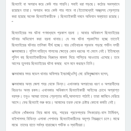
ছিনতাই বা অপরাধ করে কেউ পার পায়নি। সবাই ধরা পড়ছে। কঠোর অবস্থানে
রয়েছেন তারা। অপরাধ করে কেউ পার পাবে না।ইতোমধ্যেই অস্ত্রসহ গ্রেপ্তার
করা হয়েছে অনেক ছিনতাইকারীকে । ছিনতাইকারী দমনে অভিযান অব্যাহত রয়েছে।
”
ছিনতাইয়ের সব ঘটনা গণমাধ্যমে প্রকাশ হয়না । আবার অধিকাংশ ছিনতাইয়ের
ঘটনার অভিযোগ করা হয়না থানায়। যে সব ঘটনা প্রকাশিত হচ্ছে তাতেই
ছিনতাইয়ের ঘটনার তালিকা দীর্ঘ হচ্ছে। যার নেতিবাচক প্রভাব পড়ছে পর্যটন নগরী
কক্সবাজারে। পুলিশ দায়িত্ব পালনের ক্ষেত্রে কোন ধরনের গা ফেলে নেই। ইতিমধ্যে
পুলিশ বহু ছিনতাইকারীদের বিরুদ্ধে মামলা দিয়ে শাস্তির আওতায় এসেছে। তবে
আগের তুলনায় ছিনতাইয়ের ঘটনা কমছে বলে মনে করছেন তিনি।
কক্সবাজার সদর মডেল থানার অফিসার ইনচার্জ(ওসি) মো: রকিবুজ্জামান বলেন,
কক্সবাজার অন্য জেলা শহর থেকে ভিন্ন। এখানকার অপরাধের ধরণ ও অপরাধীদের
বিচরণও অন্য রকম। এখানকার অধিকাংশ ছিনতাইকারী আইনের চোখে অপ্রাপ্ত
বয়স্ক। তবুও আমরা তাদের গ্রেপ্তার করি,আদালতে পাঠাই। তারা জামিনে বেরিয়ে
আসে। ফের ছিনতাই শুরু করে। আমাদের তরফ থেকে চেষ্টার কোনো কমতি নেই।
এদিকে খোঁজখবর নিয়ে জানা যায়, শহরের প্রবেশদ্বার লিংকরোড়-বাস টার্মিনাল,
বাইপাসসহ বিভিন্ন এলাকা পেশাদার ছিনতাইকারীদের অদৃশ্য নিয়ন্ত্রণে চলে। মাঝে
মাঝে তাদের হাতে সর্বস্ব হারাচ্ছেন পর্যটক ও স্থানীয়রা।