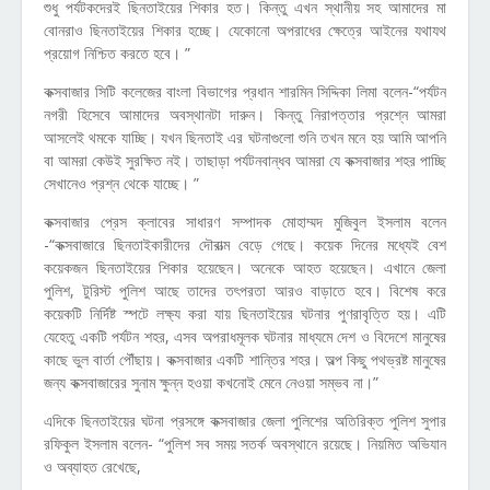
শুধু পর্যটকদেরই ছিনতাইয়ের শিকার হত। কিন্তু এখন স্থানীয় সহ আমাদের মা
বোনরাও ছিনতাইয়ের শিকার হচ্ছে। যেকোনো অপরাধের ক্ষেত্রে আইনের যথাযথ
প্রয়োগ নিশ্চিত করতে হবে। ”
কক্সবাজার সিটি কলেজের বাংলা বিভাগের প্রধান শারমিন সিদ্দিকা লিমা বলেন-“পর্যটন
নগরী হিসেবে আমাদের অবস্থানটা দারুন। কিন্তু নিরাপত্তার প্রশ্নে আমরা
আসলেই থমকে যাচ্ছি। যখন ছিনতাই এর ঘটনাগুলো শুনি তখন মনে হয় আমি আপনি
বা আমরা কেউই সুরক্ষিত নই। তাছাড়া পর্যটনবান্ধব আমরা যে কক্সবাজার শহর পাচ্ছি
সেখানেও প্রশ্ন থেকে যাচ্ছে। ”
কক্সবাজার প্রেস ক্লাবের সাধারণ সম্পাদক মোহাম্মদ মুজিবুল ইসলাম বলেন
-“কক্সবাজারে ছিনতাইকারীদের দৌরাত্ম বেড়ে গেছে। কয়েক দিনের মধ্যেই বেশ
কয়েকজন ছিনতাইয়ের শিকার হয়েছেন। অনেকে আহত হয়েছেন। এখানে জেলা
পুলিশ, টুরিস্ট পুলিশ আছে তাদের তৎপরতা আরও বাড়াতে হবে। বিশেষ করে
কয়েকটি নির্দিষ্ট স্পটে লক্ষ্য করা যায় ছিনতাইয়ের ঘটনার পুণরাবৃত্তি হয়। এটি
যেহেতু একটি পর্যটন শহর, এসব অপরাধমূলক ঘটনার মাধ্যমে দেশ ও বিদেশে মানুষের
কাছে ভুল বার্তা পৌঁছায়। কক্সবাজার একটি শান্তির শহর। অল্প কিছু পথভ্রষ্ট মানুষের
জন্য কক্সবাজারের সুনাম ক্ষুন্ন হওয়া কখনোই মেনে নেওয়া সম্ভব না।”
এদিকে ছিনতাইয়ের ঘটনা প্রসঙ্গে কক্সবাজার জেলা পুলিশের অতিরিক্ত পুলিশ সুপার
রফিকুল ইসলাম বলেন- “পুলিশ সব সময় সতর্ক অবস্থানে রয়েছে। নিয়মিত অভিযান
ও অব্যাহত রেখেছে,