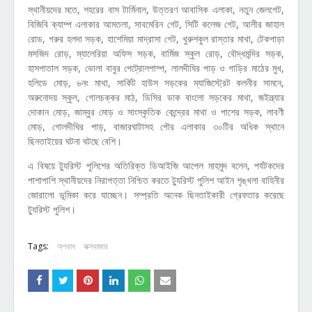
স্থানীয়দের মতে, শহরের বাস টার্মিনাল, উত্তরণ আবাসিক এলাকা, নতুন জেলগেট,
বিজিবি ক্যাম্প এলাকার আমতলা, সাবমেরিন গেট, সিটি কলেজ গেট, আলীর জাহাল
রোড, গরুর হলদা সড়ক, হাশেমিয়া মাদ্রাসা গেট, খুরুশকুল রাস্তার মাথা, টেকপাড়া
মসজিদ রোড়, ম্যালেরিয়া অফিস সড়ক, বার্মিজ স্কুল রোড়, বৌদ্ধমন্দির সড়ক,
হাসপাতাল সড়ক, ভোলা বাবুর পেট্রোলপাম্প, লালদীঘির পাড় ও গাড়ির মাঠের মুখ,
হলিডে মোড়, ৬নং মাথা, সার্কিট হাউস সড়কের ম্যাজিস্ট্রেট কলনীর সামনে,
অরুনোদয় স্কুল, গোলচক্কর মাঠ, ডিসির ডাক বাংলো সড়কের মাথা, জইল্ল্যার
দোকান মোড়, জাম্বুর মোড় ও সাংস্কৃতিক কেন্দ্রের মাথা ও পাশের সড়ক, লাবণী
মোড়, গোলদীঘির পাড়, বাজারঘাটাসহ পৌর এলাকার ৩০টির অধিক স্থানে
ছিনতাইয়ের ঘটনা ঘটছে বেশি।
এ বিষয়ে ট্যুরিস্ট পুলিশের অতিরিক্ত ডিআইজি আপেল মাহমুদ বলেন, পর্যটকদের
পাশাপাশি স্থানীয়দের নিরাপত্তা নিশ্চিত করতে ট্যুরিস্ট পুলিশ আইন শৃঙ্খলা বাহিনীর
জোরালো ভূমিকা করে যাচ্ছেন। সম্প্রতি অনেক ছিনতাইকারী গ্রেফতার করেছে
ট্যুরিস্ট পুলিশ।
Tags:
অপরাধ
কক্সবাজার