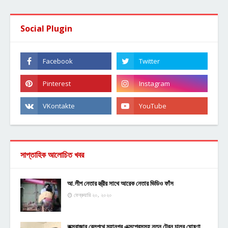
Social Plugin
সাপ্তাহিক আলোচিত খবর
আ.লীগ নেতার স্ত্রীর সাথে আরেক নেতার ভিডিও ফাঁস
ফেব্রুয়ারি ২০, ২০২০
কক্সবাজার রেলপথে মহানগর এক্সপ্রেসসহ নতুন ট্রেন চালুর ঘোষণা