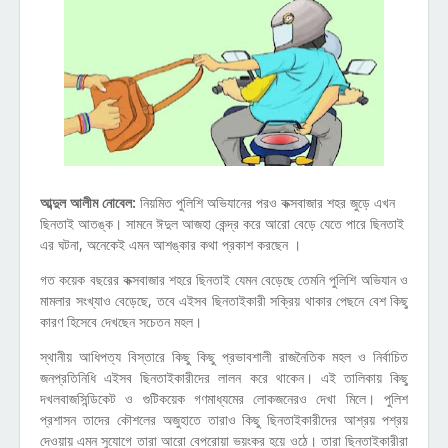
আব্দুল আলীম নোবেল:
নিয়মিত পুলিশি অভিযানের পরও কক্সবাজার শহর জুড়ে এখন
ছিনতাই আতঙ্ক। সামনে ঈদুল আজহা কেন্দ্র করে আরো বেড়ে যেতে পারে ছিনতাই
এর ঘটনা, অনেকেই এমন আশঙ্কার কথা প্রকাশ করছেন ।
গত কয়েক বছরের কক্সবাজার শহরে ছিনতাই যেমন বেড়েছে তেমনি পুলিশি অভিযান ও
মামলার সংখ্যাও বেড়েছে, তবে এইসব ছিনতাইকারী সক্রিয় থাকার পেছনে বেশ কিছু
কারণ হিসেবে দেখছেন সচেতন মহল।
স্থানীয় আধিপত্য বিস্তারে কিছু কিছু প্রভাবশালী রাজনৈতিক মহল ও নির্বাচিত
জনপ্রতিনিধি এইসব ছিনতাইকারীদের লালন করে থাকেন। এই তালিকায় কিছু
দখলবাজসিন্ডিকেট ও গুটিকয়েক গণমাধ্যমের লোকজনেরও দেখা মিলে। পুলিশ
প্রশাসন তাদের কৌশলের অজুহাতে তারাও কিছু ছিনতাইকারীদের আশ্রয় পশ্রয়
দেওয়ায় এমন সুযোগে তারা আরো বেপরোয়া ভয়ংকর হয়ে ওঠে। তারা ছিনতাইকারীরা