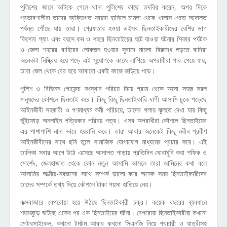
পুলিশের জালে আটকে গেলে থানা পুলিশের কাছে তদবির করেন, অপর দিকে
প্রভাবশালীরা তাদের ব্যক্তিগত ফায়দা হাসিলে মামলা থেকে খালাস পেতে আদালত
পর্যন্ত পৌঁছে যায় তারা। গ্রেফতার হওয়া এইসব ছিনতাইকারীদের বেশির ভাগ
কিশোর গ্যাং এবং বয়সে কম ও শহরে ছিনতাইয়ের ঘটে যাওয়া ঘটনার শিকার পর্যটক
ও জেলা শহরের বাহিরের লোকজন হওয়ার সুবাদে মামলা বিরুদ্ধে লড়তে বাদিরা
অনেকটা নিষ্ক্রিয় হয়ে পড়ে এই সুযোগকে কাজে লাগিয়ে অপরাধীরা পার পেয়ে যায়,
তারা জেল থেকে বের হয়ে আবারো একই কাজে জড়িয়ে পড়ে।
পুলিশ ও বিভিন্ন গোয়েন্দা সংস্থার পরিচয় দিয়ে গ্রাম থেকে আসা সহজ সরল
মানুষদের কৌশলে ছিনতাই করে। কিছু কিছু ছিনতাইকারি দাগী আসামি ঢুকে পড়েছে
আইনজীবী সহকারী ও গণমাধ্যম কর্মী পরিচয়ে, তাদের গলায় ঝুলতে দেখা যায় কিছু
ভুঁইফোড় অনলাইন পত্রিকার পরিচয় পত্র। এসব অপরাধীরা কৌশলে ছিনতাইয়ের
এর পাশাপাশি নানা ভাবে হয়রানি করে। তারা আবার অনেকেই কিছু নবীন প্রবীণ
আইনজীবীদের সাথে ছবি তুলে সামাজিক যোগাযোগ মাধ্যমের প্রচার করে। এই
তালিকা সবার আগে উঠে এসেছে আদালত পাড়ায় প্রতিদিন ঘোরাঘুরি করা শফিক ও
মোর্শেদ, জেলহাজাত থেকে কোন নতুন আসামি আসলে তারা জামিনের কথা বলে
আসামির আত্মীয়-স্বজনের সাথে সম্পর্ক ভালো করে অনেক সময় ছিনতাইকারীদের
তাদের সম্পর্কে তথ্য দিয়ে কৌশলে টাকা পয়সা হাতিয়ে নেয়।
কক্সবাজারে বেপরোয়া হয়ে উঠছে ছিনতাইকারী চক্র। কয়েক বছরের ব্যবধানে
শহরজুড়ে ঘটেছে একের পর এক ছিনতাইয়ের ঘটনা। বেপরোয়া ছিনতাইকারীরা কখনো
মোটরসাইকেল, কখনো টমটম আবার কখনো সিএনজি নিয়ে পথচারী ও যাত্রীসহ