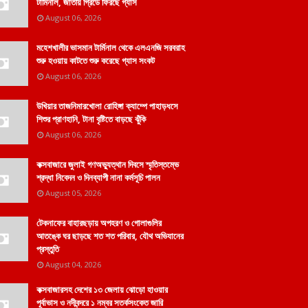
টার্মিনাল, জাতীয় গ্রিডে ফিরছে গ্যাস
August 06, 2026
মহেশখালীর ভাসমান টার্মিনাল থেকে এলএনজি সরবরাহ
শুরু হওয়ায় কাটতে শুরু করেছে গ্যাস সংকট
August 06, 2026
উখিয়ার তাজনিমারখোলা রোহিঙ্গা ক্যাম্পে পাহাড়ধসে
শিশুর প্রাণহানি, টানা বৃষ্টিতে বাড়ছে ঝুঁকি
August 06, 2026
কক্সবাজারে জুলাই গণঅভ্যুত্থান দিবসে স্মৃতিস্তম্ভে
শ্রদ্ধা নিবেদন ও দিনব্যাপী নানা কর্মসূচি পালন
August 05, 2026
টেকনাফের বাহারছড়ায় অপহরণ ও গোলাগুলির
আতঙ্কে ঘর ছাড়ছে শত শত পরিবার, যৌথ অভিযানের
প্রস্তুতি
August 04, 2026
কক্সবাজারসহ দেশের ১৩ জেলায় ঝোড়ো হাওয়ার
পূর্বাভাস ও নদীবন্দরে ১ নম্বর সতর্কসংকেত জারি