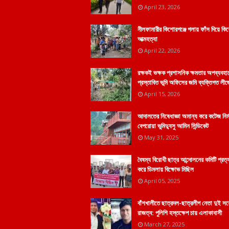
April 23, 2026
নীলফামারীর কিশোরগঞ্জে গলায় ফাঁস দিয়ে কি
আত্মহত্যা
April 22, 2026
রক্ষকই ভক্ষক প্রশাসনিক ক্ষমতার অপব্যবহা
প্রস্তাবিত ভূমি অফিসের জমি ব্যক্তিগত লীজ
April 15, 2026
আদালতের নিষেধাজ্ঞা অমান্য করে কটেজ নির্
বেপরোয়া ভুমিদ্যুসু আমিন সিন্ডিকেট
May 31, 2025
বৈষম্য বিরোধী ছাত্র আন্দোলনের কমিটি প্রত্
করে ডিমলায় বিক্ষোভ মিছিল
April 05, 2025
বাঁশখালীতে ছাত্রদল-ছাত্রলীগ নেতা দুই স
রাজত্ব: পুলিশি হস্তক্ষেপ চায় এলাকাবাসী
March 27, 2025