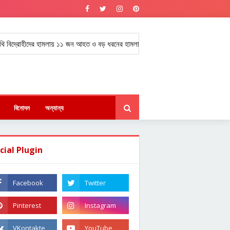
হীদের হামলায় ১১ জন আহত ও বড় ধরনের হামলার সতর্কবার্তা।
নোয়াখালীতে বিএনপি 
★
বিনোদন
অন্যান্য
cial Plugin