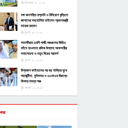
ডিসেম্বর ২৮, ২০১৯
দক্ষ জনশক্তি রপ্তানি ও বিনিয়োগ বৃদ্ধিতে
জাপানের সহযোগিতা চাইলেন প্রধানমন্ত্রী
তারেক রহমান
জুলাই ২৯, ২০২৬
সাতক্ষীরার এমপি গাজী নজরুলের ভিডিও
ফাঁসে মাওলানা রফিক উল্লাহ আফসারীর
সমালোচনা ও নতুন বিয়ের পরামর্শ
জুলাই ২২, ২০২৬
বিশ্বকাপ ফাইনালের পর বড় শাস্তির মুখে
আর্জেন্টিনা: ফুটবলার ও এএফএর বিরুদ্ধে
ফিফার তদন্ত শুরু
আগস্ট ০১, ২০২৬
খবর