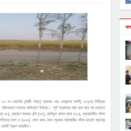
সাপ
ী ০৮ নং ওয়ার্ডের (হাজী পাড়া) গ্রামের মোঃ সেকেন্দার আলী( ৫৫)এর পৈত্রিক
তেও অবৈধভাবে দখলের অভিযোগ উঠেছে। পূর্ব শত্রুতার জের ধরে তার সদ চাচাতো
( ৩৮), রায়হান সরকার রনি (৩৫), রাকিবুল হাসান রানা (৩২), প্রয়োজনীয় দলিল
্ত সম্পত্তির দখল ও (৯৯৯) ফোন করে কোন প্রকার মারামারীর ঘটনা ছাড়াই ষড়যন্র
ে কোর্টে প্ররণ করেছিল।