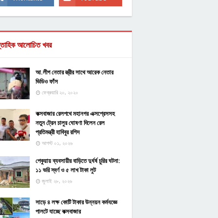
্তাহিক আলোচিত খবর
আ.লীগ নেতার স্ত্রীর সাথে আরেক নেতার
ভিডিও ফাঁস
ফেব্রুয়ারি ২০, ২০২০
কক্সবাজার রেলপথে মহানগর এক্সপ্রেসসহ
নতুন ট্রেন চালুর ঘোষণা দিলেন রেল
প্রতিমন্ত্রী হাবিবুর রশিদ
আগস্ট ০১, ২০২৬
পেকুয়ায় ব্যবসায়ীর বাড়িতে দুর্ধর্ষ চুরির ঘটনা:
১১ ভরি স্বর্ণ ও ৫ লাখ টাকা লুট
জুলাই ২৮, ২০২৬
সাড়ে ৪ লক্ষ কোটি টাকার উন্নয়ন কর্মযজ্ঞে
পালটে যাচ্ছে কক্সবাজার