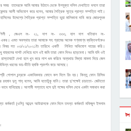
র সময় তাদেরকে আমি আমার উঠানে ডেকে উপযুক্ত দলিল দেখাইতে বললে তারা
েন্দার আলী অভিযোগ করে বলেন, আমার পৈত্রিক সূত্রে প্রাপ্ত সম্পত্তি পাই।
থ হাসিলের উদ্দেশ্যে পৈত্রিক প্রাপ্ত সম্পত্তি ভুয়া মালিকানা দাবি করে জোরপূবক
াহাগিলী , জেএল নং- ২১, দাগ নং- ৩৩৩, হাল দাগ খতিয়ান নং-
র। এমত অবস্থায় তারা আমাকে সহ গ্রামের অনেক গণ্যমাণ্য ব্যক্তিবর্গকেও
্তির বিষয় গত ০৩/০১/২০২১ইং তারিখে একটি লিখিত অভিযোগ দায়ের করি।
ুধু বাহুবলের দাপট দেখিয়ে বলে ওই জমি তারা কোন দিনও ছাড়বেনা। আমি যদি ওই
স্তাঘাটে দেখা হলে খুন করে লাশ গুম করিবে অন্যথায় মিথ্যা মামলা দিয়ে জেল
ভিন্ন ধরনের ভয়-ভীতি হুমকি প্রদর্শন করে আসছে।
 শ্রী গোপাল চন্দ্রকে একাধিকবার ফোনে কল দিলে রিং হয়। কিন্তু ফোন রিসিভ
রহমান দুলু শাহ্ বলেন, আমি যতোটুকু যানি। তারা দু'পক্ষেই চাচাতো- জেটাতো
াবে যানিয়েছে। আগামী সপ্তাহে বসে দুই পক্ষের দলিল দেখে একটা সমাধান করা
্ত কর্মকর্তা (ওসি) আব্দুল আউয়ালকে ফোন দিলে তদন্ত কর্মকর্তা মফিজুল ইসলাম
টপ 
র