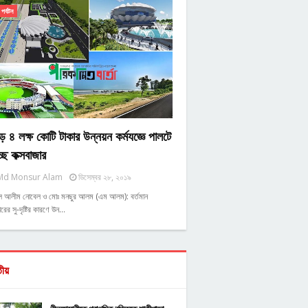
পর্যটন
ে ৪ লক্ষ কোটি টাকার উন্নয়ন কর্মযজ্ঞে পালটে
্ছে কক্সবাজার
Md Monsur Alam
ডিসেম্বর ২৮, ২০১৯
ুল আলীম নোবেল ও মোঃ মনছুর আলম (এম আলম): বর্তমান
রের সু-দৃষ্টির কারণে উন…
তীয়