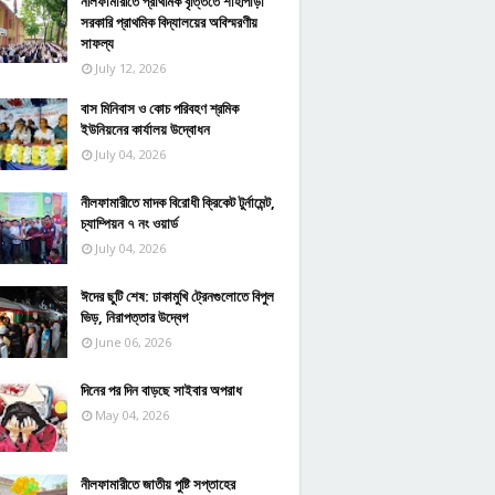
নীলফামারীতে প্রাথমিক বৃত্তিতে শাহীপাড়া
সরকারি প্রাথমিক বিদ্যালয়ের অবিস্মরণীয়
সাফল্য
July 12, 2026
বাস মিনিবাস ও কোচ পরিবহণ শ্রমিক
ইউনিয়নের কার্যালয় উদ্বোধন
July 04, 2026
নীলফামারীতে মাদক বিরোধী ক্রিকেট টুর্নামেন্ট,
চ্যাম্পিয়ন ৭ নং ওয়ার্ড
July 04, 2026
ঈদের ছুটি শেষ: ঢাকামুখি ট্রেনগুলোতে বিপুল
ভিড়, নিরাপত্তার উদ্বেগ
June 06, 2026
দিনের পর দিন বাড়ছে সাইবার অপরাধ
May 04, 2026
নীলফামারীতে জাতীয় পুষ্টি সপ্তাহের