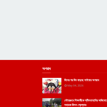
অপরাধ
দিনের পর দিন বাড়ছে সাইবার অপরাধ
May 04, 2026
স্টোররুমে শিক্ষার্থীকে শ্লীলতাহানির অভিয
সহায়ক মিলন গ্রেপ্তার