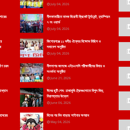
July 04, 2026
শোরের
নীলফামারীতে মাদক বিরোধী ক্রিকেট টুর্নামেন্ট, চ্যাম্পিয়ন
৭ নং ওয়ার্ড
July 04, 2026
রে
কিশোরগঞ্জে ১১ দলীয় ঐক্যের বিক্ষোভ মিছিল ও
ে
সমাবেশ অনুষ্ঠিত
July 04, 2026
মাণ চরম
নীলসাগর কলেজে এইচএসসি পরীক্ষার্থীদের বিদায় ও
সংবর্ধনা অনুষ্ঠিত
June 21, 2026
যাখ্যান
ঈদের ছুটি শেষ: ঢাকামুখি ট্রেনগুলোতে বিপুল ভিড়,
নিরাপত্তার উদ্বেগ
June 06, 2026
হোদরের
দিনের পর দিন বাড়ছে সাইবার অপরাধ
May 04, 2026