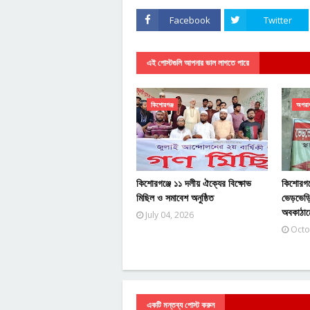
Facebook
Twitter
এই পোস্টগুলি আপনার ভাল লাগতে পারে
কিশোরগঞ্জ
অপরা
কিশোরগঞ্জে ১১ দলীয় ঐক্যের বিক্ষোভ
কিশোরগঞ্জ
মিছিল ও সমাবেশ অনুষ্ঠিত
ভেড়ভেড়ি 
অবকাঠাম
July 04, 2026
Octo
একটি মন্তব্য পোস্ট করুন