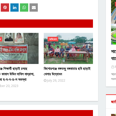
ধ
অভিযোগ
সাড়
যাচ
ে শিক্ষার্থী ছাড়াই চলছে
কিশোরগঞ্জে বঙ্গবন্ধু বঙ্গমাতার ছবি ছাড়াই
কামাল উদ্দিন দাখিল মাদ্রাসা,
খেলার উদ্বোধন
আব্দ
সরকা
ো হ-য-ব-র-ল অবস্থা
July 26, 2022
ber 20, 2023
জা