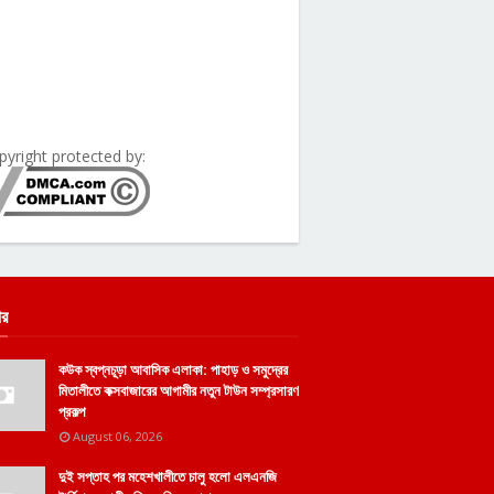
pyright protected by:
ার
কউক স্বপ্নচূড়া আবাসিক এলাকা: পাহাড় ও সমুদ্রের
মিতালীতে কক্সবাজারের আগামীর নতুন টাউন সম্প্রসারণ
প্রকল্প
August 06, 2026
দুই সপ্তাহ পর মহেশখালীতে চালু হলো এলএনজি