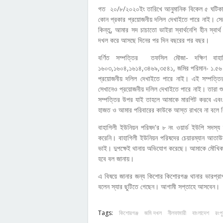
গত ২০/৮/২০২০ইং তারিখে আনুমানিক বিকেল ৫ ঘটিকা
কোন প্রকার প্রয়োজনীয় দলিল দেখাইতে পারে নাই। সেক
কিন্তু, আমার সদ চাচাতো ভাইরা স্বার্থনেশি হীন স্বার্
দখল করে আসছে দিনের পর দিন বছরের পর বছর।
বর্ণিত সম্পত্তির তফসিল মৌজা- দক্ষিণ ব
১৬০৩,১৬০৪,১৬১৪,৩৪৬৯,৩৫৪১, জমির পরিমান- ১.৫৬ এক
প্রয়োজনীয় দলিল দেখাইতে পারে নাই। এই সম্পত
সেখানেও প্রয়োজনীয় দলিল দেখাইতে পারে নাই। তারা শ
সম্পত্তির উপর যাই তাহলে আমাকে মারপিট করবে এবং রা
হাজত ও আমার পরিবারের কাউকে আস্ত রাখবে না বলে বি
বাহাগিলী ইউনিয়ন পরিষদ'র ৮ নং ওয়ার্ড ইউপি সদস্য
করেনি। বাহাগিলী ইউনিয়ন পরিষদের চেয়ারম্যান আতাউর 
ভাই। দুপক্ষেই থানায় অভিযোগ করেছে। আমাকে মৌখিক ভ
হবে বল জানায়।
এ বিষয়ে জানার জন্য কিশোর কিশোরগঞ্জ থানার ভারপ্রাপ
বলেন স্যার ছুটিতে গেছেন। আগামী সপ্তাহে আসবেন।
Tags:
কিশোরগঞ্জ
জমি দখল
নীলফামারী
বাংলাদেশ
রংপু