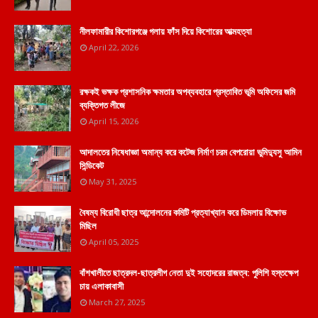
নীলফামারীর কিশোরগঞ্জে গলায় ফাঁস দিয়ে কিশোরের আত্মহত্যা
April 22, 2026
রক্ষকই ভক্ষক প্রশাসনিক ক্ষমতার অপব্যবহারে প্রস্তাবিত ভূমি অফিসের জমি
ব্যক্তিগত লীজে
April 15, 2026
আদালতের নিষেধাজ্ঞা অমান্য করে কটেজ নির্মাণ চরম বেপরোয়া ভুমিদ্যুসু আমিন
সিন্ডিকেট
May 31, 2025
বৈষম্য বিরোধী ছাত্র আন্দোলনের কমিটি প্রত্যাখ্যান করে ডিমলায় বিক্ষোভ
মিছিল
April 05, 2025
বাঁশখালীতে ছাত্রদল-ছাত্রলীগ নেতা দুই সহোদরের রাজত্ব: পুলিশি হস্তক্ষেপ
চায় এলাকাবাসী
March 27, 2025