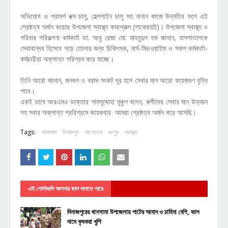
অভিযোগ ও পরামর্শ বক্স চালু, হেল্পলাইন চালু সহ নানান কাজে উন্নতির ফলে এই
শ্রেষ্ঠত্ব অর্জন করেছে উপজেলা স্বাস্থ্য কমপ্লেক্স (পাকেরহাট)। উপজেলা স্বাস্থ্য ও
পরিবার পরিকল্পনা কর্মকর্তা ডা. আবু রেজা মো: মাহমুদুল হক জানান, হাসপাতালকে
সেবাবান্ধব হিসেবে গড়ে তোলার জন্য চিকিৎসক, নার্স-মিডওয়াইফ ও সকল কর্মকর্তা-
কর্মচারীরা অক্লান্ত পরিশ্রম করে যাচ্ছে।
তিনি আরো জানান, জনবল ও বরাদ্দ সংকট দূর হলে সেবার মান আরো কয়েকগুণ বৃদ্ধি
পাবে।
একই ভাবে আরএমও ডাক্তার শামসুদ্দোহা মুকুল বলেন, রুগীদের সেবার মান উন্নয়ন
সহ সবার অক্লান্ত প্ররিশ্রমে কয়েকবার আমরা শ্রেষ্ঠত্ব অর্জন করে আসছি।
Tags:
খানসামা
দিনাজপুর
বাংলাদেশ
রংপুর
স্বাস্থ্য
এই পোস্টগুলি আপনার ভাল লাগতে পারে
দিনাজপুরের খানসামা উপজেলায় পাটের আবাদ ও চাহিদা বেশি, ভাল
দামে কৃষকরা খুশি