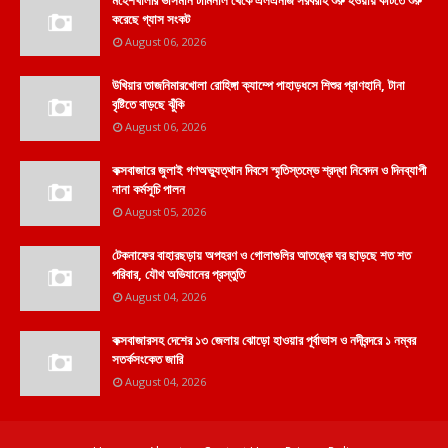
মহেশখালীর ভাসমান টার্মিনাল থেকে এলএনজি সরবরাহ শুরু হওয়ায় কাটতে শুরু
করেছে গ্যাস সংকট
August 06, 2026
উখিয়ার তাজনিমারখোলা রোহিঙ্গা ক্যাম্পে পাহাড়ধসে শিশুর প্রাণহানি, টানা
বৃষ্টিতে বাড়ছে ঝুঁকি
August 06, 2026
কক্সবাজারে জুলাই গণঅভ্যুত্থান দিবসে স্মৃতিস্তম্ভে শ্রদ্ধা নিবেদন ও দিনব্যাপী
নানা কর্মসূচি পালন
August 05, 2026
টেকনাফের বাহারছড়ায় অপহরণ ও গোলাগুলির আতঙ্কে ঘর ছাড়ছে শত শত
পরিবার, যৌথ অভিযানের প্রস্তুতি
August 04, 2026
কক্সবাজারসহ দেশের ১৩ জেলায় ঝোড়ো হাওয়ার পূর্বাভাস ও নদীবন্দরে ১ নম্বর
সতর্কসংকেত জারি
August 04, 2026