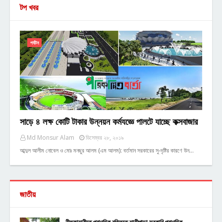
টপ খবর
পর্যটন
সাড়ে ৪ লক্ষ কোটি টাকার উন্নয়ন কর্মযজ্ঞে পালটে যাচ্ছে কক্সবাজার
Md Monsur Alam
ডিসেম্বর ২৮, ২০১৯
আব্দুল আলীম নোবেল ও মোঃ মনছুর আলম (এম আলম): বর্তমান সরকারের সু-দৃষ্টির কারণে উন…
জাতীয়