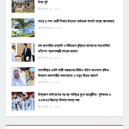
টাকা লুট
জুলাই ২৮, ২০২৬
সাড়ে ৪ লক্ষ কোটি টাকার উন্নয়ন কর্মযজ্ঞে পালটে যাচ্ছে কক্সবাজার
ডিসেম্বর ২৮, ২০১৯
দক্ষ জনশক্তি রপ্তানি ও বিনিয়োগ বৃদ্ধিতে জাপানের সহযোগিতা
চাইলেন প্রধানমন্ত্রী তারেক রহমান
জুলাই ২৯, ২০২৬
সাতক্ষীরার এমপি গাজী নজরুলের ভিডিও ফাঁসে মাওলানা রফিক
উল্লাহ আফসারীর সমালোচনা ও নতুন বিয়ের পরামর্শ
জুলাই ২২, ২০২৬
বিশ্বকাপ ফাইনালের পর বড় শাস্তির মুখে আর্জেন্টিনা: ফুটবলার ও
এএফএর বিরুদ্ধে ফিফার তদন্ত শুরু
আগস্ট ০১, ২০২৬