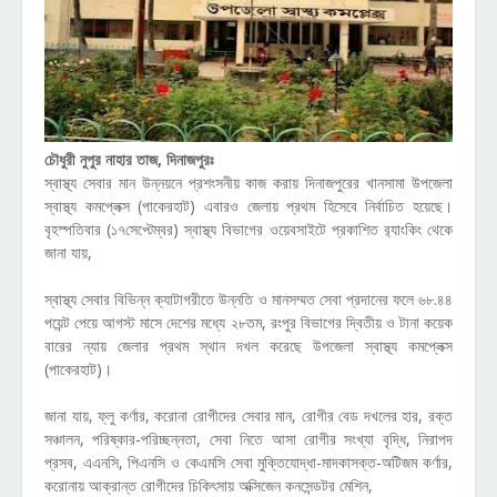
চৌধুরী নুপুর নাহার তাজ, দিনাজপুরঃ
স্বাস্থ্য সেবার মান উন্নয়নে প্রশংসনীয় কাজ করায় দিনাজপুরের খানসামা উপজেলা
স্বাস্থ্য কমপ্লেক্স (পাকেরহাট) এবারও জেলায় প্রথম হিসেবে নির্বাচিত হয়েছে।
বৃহস্পতিবার (১৭সেপ্টেম্বর) স্বাস্থ্য বিভাগের ওয়েবসাইটে প্রকাশিত র‌্যাংকিং থেকে
জানা যায়,
স্বাস্থ্য সেবার বিভিন্ন ক্যাটাগরীতে উন্নতি ও মানসম্মত সেবা প্রদানের ফলে ৬৮.৪৪
পয়েন্ট পেয়ে আগস্ট মাসে দেশের মধ্যে ২৮তম, রংপুর বিভাগের দ্বিতীয় ও টানা কয়েক
বারের ন্যায় জেলার প্রথম স্থান দখল করেছে উপজেলা স্বাস্থ্য কমপ্লেক্স
(পাকেরহাট)।
জানা যায়, ফ্লু কর্ণার, করোনা রোগীদের সেবার মান, রোগীর বেড দখলের হার, রক্ত
সঞ্চালন, পরিষ্কার-পরিচ্ছন্নতা, সেবা নিতে আসা রোগীর সংখ্যা বৃদ্ধি, নিরাপদ
প্রসব, এএনসি, পিএনসি ও কেএমসি সেবা মুক্তিযোদ্ধা-মাদকাসক্ত-অটিজম কর্ণার,
করোনায় আক্রান্ত রোগীদের চিকিৎসায় অক্সিজেন কনসেন্ডটর মেশিন,