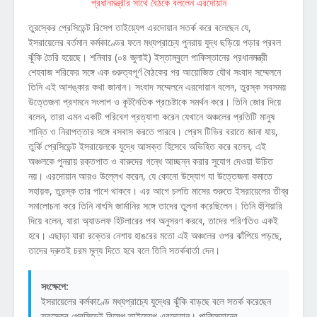
তুরস্কের প্রেসিডেন্ট রিসেপ তাইয়্যেপ এরদোয়ান সতর্ক করে বলেছেন যে,
ইসরায়েলের বর্তমান কর্মকাণ্ডের ফলে মধ্যপ্রাচ্যে পুনরায় যুদ্ধ ছড়িয়ে পড়ার প্রবল
ঝুঁকি তৈরি হয়েছে। শনিবার (০৪ জুলাই) ইস্তাম্বুলে পাকিস্তানের প্রধানমন্ত্রী
শেহবাজ শরিফের সঙ্গে এক গুরুত্বপূর্ণ বৈঠকের পর আয়োজিত যৌথ সংবাদ সম্মেলনে
তিনি এই আশঙ্কার কথা জানান। সংবাদ সম্মেলনে এরদোয়ান বলেন, তুরস্ক সবসময়
উত্তেজনা প্রশমনে সংলাপ ও কূটনৈতিক প্রচেষ্টাকে সমর্থন করে। তিনি জোর দিয়ে
বলেন, তারা এমন একটি পরিবেশ প্রত্যাশা করেন যেখানে অঞ্চলের প্রতিটি মানুষ
শান্তি ও নিরাপত্তার সঙ্গে বসবাস করতে পারবে। প্রেস টিভির বরাতে জানা যায়,
তুর্কি প্রেসিডেন্ট ইসরায়েলকে যুদ্ধে আসক্ত হিসেবে অভিহিত করে বলেন, এই
অঞ্চলকে পুনরায় রক্তপাত ও বারুদের গন্ধে আচ্ছন্ন করার সুযোগ দেওয়া উচিত
নয়। এরদোয়ান আরও উল্লেখ করেন, যে কোনো উদ্যোগ যা উত্তেজনা কমাতে
সহায়ক, তুরস্ক তার পাশে থাকবে। এর আগে চলতি মাসের শুরুতে ইসরায়েলের তীব্র
সমালোচনা করে তিনি নাৎসি জার্মানির সঙ্গে তাদের তুলনা করেছিলেন। তিনি হুঁশিয়ারি
দিয়ে বলেন, যারা অ্যাডলফ হিটলারের পথ অনুসরণ করবে, তাদের পরিণতিও একই
হবে। এছাড়া যারা রক্তের নেশায় হাঙরের মতো এই অঞ্চলের ওপর ঝাঁপিয়ে পড়ছে,
তাদের দ্রুতই চরম মূল্য দিতে হবে বলে তিনি সতর্কবার্তা দেন।
সংক্ষেপে:
ইসরায়েলের কর্মকাণ্ডে মধ্যপ্রাচ্যে যুদ্ধের ঝুঁকি বাড়ছে বলে সতর্ক করেছেন
তুরস্কের প্রেসিডেন্ট রিসেপ তাইয়্যেপ এরদোয়ান। পাকিস্তানের