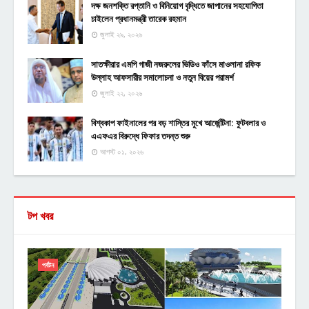
দক্ষ জনশক্তি রপ্তানি ও বিনিয়োগ বৃদ্ধিতে জাপানের সহযোগিতা
চাইলেন প্রধানমন্ত্রী তারেক রহমান
জুলাই ২৯, ২০২৬
সাতক্ষীরার এমপি গাজী নজরুলের ভিডিও ফাঁসে মাওলানা রফিক
উল্লাহ আফসারীর সমালোচনা ও নতুন বিয়ের পরামর্শ
জুলাই ২২, ২০২৬
বিশ্বকাপ ফাইনালের পর বড় শাস্তির মুখে আর্জেন্টিনা: ফুটবলার ও
এএফএর বিরুদ্ধে ফিফার তদন্ত শুরু
আগস্ট ০১, ২০২৬
টপ খবর
পর্যটন