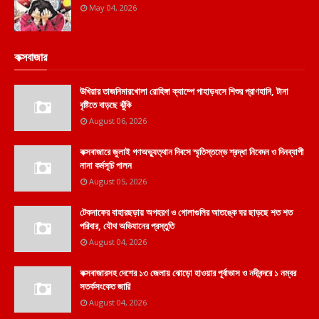
May 04, 2026
কক্সবাজার
উখিয়ার তাজনিমারখোলা রোহিঙ্গা ক্যাম্পে পাহাড়ধসে শিশুর প্রাণহানি, টানা
বৃষ্টিতে বাড়ছে ঝুঁকি
August 06, 2026
কক্সবাজারে জুলাই গণঅভ্যুত্থান দিবসে স্মৃতিস্তম্ভে শ্রদ্ধা নিবেদন ও দিনব্যাপী
নানা কর্মসূচি পালন
August 05, 2026
টেকনাফের বাহারছড়ায় অপহরণ ও গোলাগুলির আতঙ্কে ঘর ছাড়ছে শত শত
পরিবার, যৌথ অভিযানের প্রস্তুতি
August 04, 2026
কক্সবাজারসহ দেশের ১৩ জেলায় ঝোড়ো হাওয়ার পূর্বাভাস ও নদীবন্দরে ১ নম্বর
সতর্কসংকেত জারি
August 04, 2026