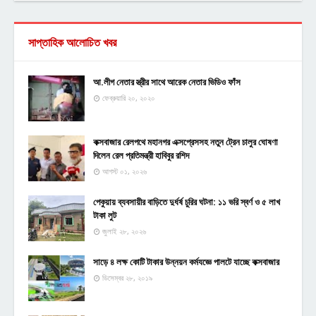
সাপ্তাহিক আলোচিত খবর
আ.লীগ নেতার স্ত্রীর সাথে আরেক নেতার ভিডিও ফাঁস
ফেব্রুয়ারি ২০, ২০২০
কক্সবাজার রেলপথে মহানগর এক্সপ্রেসসহ নতুন ট্রেন চালুর ঘোষণা
দিলেন রেল প্রতিমন্ত্রী হাবিবুর রশিদ
আগস্ট ০১, ২০২৬
পেকুয়ায় ব্যবসায়ীর বাড়িতে দুর্ধর্ষ চুরির ঘটনা: ১১ ভরি স্বর্ণ ও ৫ লাখ
টাকা লুট
জুলাই ২৮, ২০২৬
সাড়ে ৪ লক্ষ কোটি টাকার উন্নয়ন কর্মযজ্ঞে পালটে যাচ্ছে কক্সবাজার
ডিসেম্বর ২৮, ২০১৯