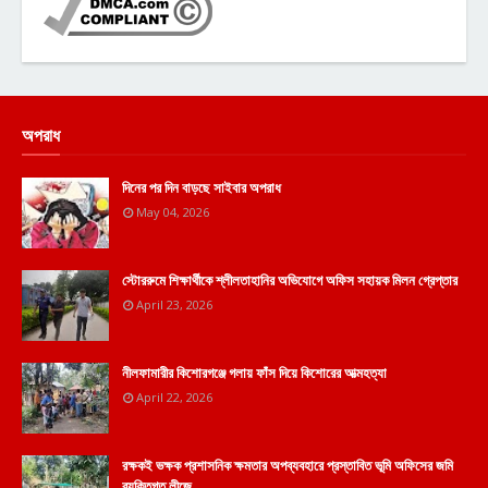
অপরাধ
দিনের পর দিন বাড়ছে সাইবার অপরাধ
May 04, 2026
স্টোররুমে শিক্ষার্থীকে শ্লীলতাহানির অভিযোগে অফিস সহায়ক মিলন গ্রেপ্তার
April 23, 2026
নীলফামারীর কিশোরগঞ্জে গলায় ফাঁস দিয়ে কিশোরের আত্মহত্যা
April 22, 2026
রক্ষকই ভক্ষক প্রশাসনিক ক্ষমতার অপব্যবহারে প্রস্তাবিত ভূমি অফিসের জমি
ব্যক্তিগত লীজে