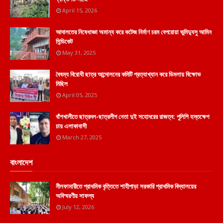
April 15, 2026
আদালতের নিষেধাজ্ঞা অমান্য করে কটেজ নির্মাণ চরম বেপরোয়া ভুমিদ্যুসু আমিন
সিন্ডিকেট
May 31, 2025
বৈষম্য বিরোধী ছাত্র আন্দোলনের কমিটি প্রত্যাখ্যান করে ডিমলায় বিক্ষোভ
মিছিল
April 05, 2025
বাঁশখালীতে ছাত্রদল-ছাত্রলীগ নেতা দুই সহোদরের রাজত্ব: পুলিশি হস্তক্ষেপ
চায় এলাকাবাসী
March 27, 2025
বাংলাদেশ
নীলফামারীতে প্রাথমিক বৃত্তিতে শাহীপাড়া সরকারি প্রাথমিক বিদ্যালয়ের
অবিস্মরণীয় সাফল্য
July 12, 2026