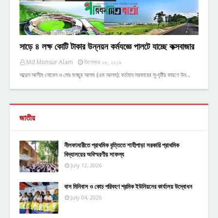
সাড়ে ৪ লক্ষ কোটি টাকার উন্নয়ন কর্মযজ্ঞে পালটে যাচ্ছে কক্সবাজার
Md Monsur Alam
ডিসেম্বর ২৮, ২০১৯
আব্দুল আলীম নোবেল ও মোঃ মনছুর আলম (এম আলম): বর্তমান সরকারের সু-দৃষ্টির কারণে উন…
জাতীয়
নীলফামারীতে প্রাথমিক বৃত্তিতে শাহীপাড়া সরকারি প্রাথমিক
বিদ্যালয়ের অবিস্মরণীয় সাফল্য
July 12, 2026
বাস মিনিবাস ও কোচ পরিবহণ শ্রমিক ইউনিয়নের কার্যালয় উদ্বোধন
July 04, 2026