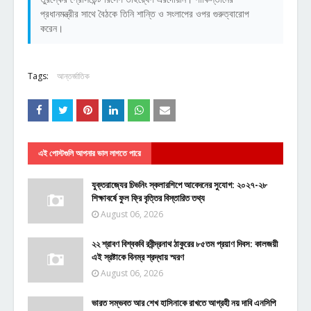
প্রধানমন্ত্রীর সাথে বৈঠকে তিনি শান্তি ও সংলাপের ওপর গুরুত্বারোপ
করেন।
Tags:
আন্তর্জাতিক
এই পোস্টগুলি আপনার ভাল লাগতে পারে
যুক্তরাজ্যের চিভনিং স্কলারশিপে আবেদনের সুযোগ: ২০২৭-২৮
শিক্ষাবর্ষে ফুল ফ্রি বৃত্তির বিস্তারিত তথ্য
August 06, 2026
২২ শ্রাবণ বিশ্বকবি রবীন্দ্রনাথ ঠাকুরের ৮৫তম প্রয়াণ দিবস: কালজয়ী
এই স্রষ্টাকে বিনম্র শ্রদ্ধায় স্মরণ
August 06, 2026
ভারত সম্ভবত আর শেখ হাসিনাকে রাখতে আগ্রহী নয় দাবি এনসিপি