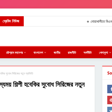
ব্রেকিং নিউজ
নোয়াখালীতে বিএনপি নেতা আ
★
চট্টগ্রাম মহানগর
বাংলাদেশ
জাতীয়
রাজনীতি
অর্থনীতি
খেলাধুলা
So
বেকির সুবোধ সিরিজের নতুন গ্রাফিতি
্যময় শিল্পী হবেকির সুবোধ সিরিজের নতুন