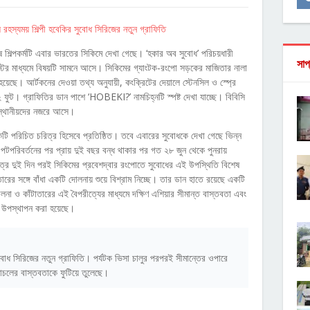
ষ শিল্পকর্মটি এবার ভারতের সিকিমে দেখা গেছে। ‘হকার অব সুবোধ’ পরিচয়ধারী
সাপ
োস্টের মাধ্যমে বিষয়টি সামনে আসে। সিকিমের গ্যাংটক-রংপো সড়কের মাজিতার নালা
 হয়েছে। আর্টকনের দেওয়া তথ্য অনুযায়ী, কংক্রিটের দেয়ালে স্টেনসিল ও স্প্রে
১২ ফুট। গ্রাফিতির ডান পাশে ‘HOBEKI?’ নামচিহ্নটি স্পষ্ট দেখা যাচ্ছে। বিবিসি
 স্থানীয়দের নজরে আসে।
 একটি পরিচিত চরিত্র হিসেবে প্রতিষ্ঠিত। তবে এবারের সুবোধকে দেখা গেছে ভিন্ন
টপরিবর্তনের পর প্রায় দুই বছর বন্ধ থাকার পর গত ২৮ জুন থেকে পুনরায়
াত্র দুই দিন পরই সিকিমের প্রবেশদ্বার রংপোতে সুবোধের এই উপস্থিতি বিশেষ
াতারের সঙ্গে বাঁধা একটি দোলনায় শুয়ে বিশ্রাম নিচ্ছে। তার ডান হাতে রয়েছে একটি
লনা ও কাঁটাতারের এই বৈপরীত্যের মাধ্যমে দক্ষিণ এশিয়ার সীমান্ত বাস্তবতা এবং
বে উপস্থাপন করা হয়েছে।
ুবোধ সিরিজের নতুন গ্রাফিতি। পর্যটক ভিসা চালুর পরপরই সীমান্তের ওপারে
াচলের বাস্তবতাকে ফুটিয়ে তুলেছে।