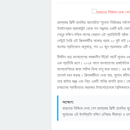
রহস্যময় শিল্পী হবেকির আলোচিত ‘সুবোধ’ সিরিজের সর্বশে
ইনস্টাগ্রাম অ্যাকাউন্ট থেকে গত সন্ধ্যায় একটি ছবি প
সেতুর দক্ষিণ-পশ্চিম পাশের দেয়ালে এই গ্রাফিতিটি আঁকা
পেইন্টে তৈরি এই শিল্পকর্মটির আকার প্রায় ২০ ফুট বাই 
বাংলার প্রতিবেদন অনুসারে, গত ৩০ জুন প্রথমবার এটি
দীর্ঘদিন ধরে বাংলাদেশের সমকালীন স্ট্রিট আর্টে সুবোধ
এক প্রতীকি রূপে। ২০২৪ সালে বাংলাদেশের রাজনৈতিক প
বাংলাদেশিদের জন্য পর্যটক ভিসা চালু করে ভারত। এর ম
তাৎপর্য বহন করছে। শিল্পকর্মটিতে দেখা যায়, সুবোধ কাঁট
তার কাটার যন্ত্র এবং নিচে একটি পানির বালতি রাখা। দো
চলাচলের স্বাধীনতার মধ্যকার টানাপোড়েনকে শৈল্পিকভা
সংক্ষেপে:
ভারতের সিকিমে দেখা গেল রহস্যময় শিল্পী হবেকির স
সুবোধের এই উপস্থিতি দক্ষিণ এশিয়ার সীমান্ত ও চল