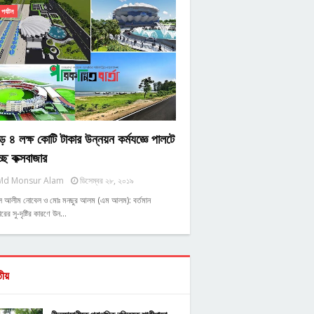
পর্যটন
ে ৪ লক্ষ কোটি টাকার উন্নয়ন কর্মযজ্ঞে পালটে
্ছে কক্সবাজার
Md Monsur Alam
ডিসেম্বর ২৮, ২০১৯
ুল আলীম নোবেল ও মোঃ মনছুর আলম (এম আলম): বর্তমান
রের সু-দৃষ্টির কারণে উন…
তীয়