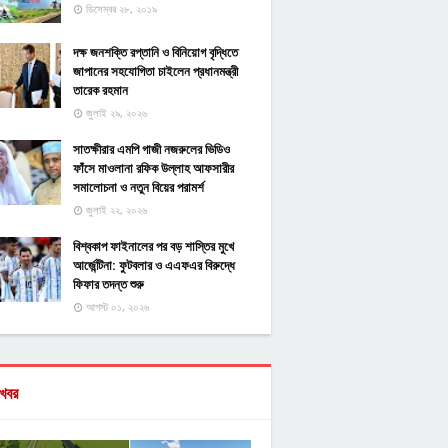
ডিসেম্বর ২৮, ২০১৯
দক্ষ জনশক্তি রপ্তানি ও বিনিয়োগ বৃদ্ধিতে
জাপানের সহযোগিতা চাইলেন প্রধানমন্ত্রী
তারেক রহমান
জুলাই ২৯, ২০২৬
সাতক্ষীরার এমপি গাজী নজরুলের ভিডিও
ফাঁসে মাওলানা রফিক উল্লাহ আফসারীর
সমালোচনা ও নতুন বিয়ের পরামর্শ
জুলাই ২২, ২০২৬
বিশ্বকাপ ফাইনালের পর বড় শাস্তির মুখে
আর্জেন্টিনা: ফুটবলার ও এএফএর বিরুদ্ধে
ফিফার তদন্ত শুরু
আগস্ট ০১, ২০২৬
খবর