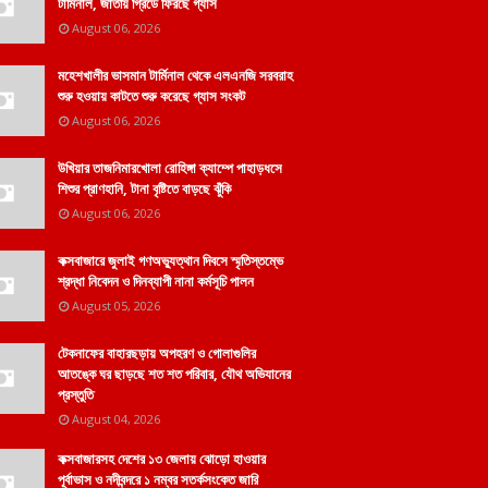
টার্মিনাল, জাতীয় গ্রিডে ফিরছে গ্যাস
August 06, 2026
মহেশখালীর ভাসমান টার্মিনাল থেকে এলএনজি সরবরাহ
শুরু হওয়ায় কাটতে শুরু করেছে গ্যাস সংকট
August 06, 2026
উখিয়ার তাজনিমারখোলা রোহিঙ্গা ক্যাম্পে পাহাড়ধসে
শিশুর প্রাণহানি, টানা বৃষ্টিতে বাড়ছে ঝুঁকি
August 06, 2026
কক্সবাজারে জুলাই গণঅভ্যুত্থান দিবসে স্মৃতিস্তম্ভে
শ্রদ্ধা নিবেদন ও দিনব্যাপী নানা কর্মসূচি পালন
August 05, 2026
টেকনাফের বাহারছড়ায় অপহরণ ও গোলাগুলির
আতঙ্কে ঘর ছাড়ছে শত শত পরিবার, যৌথ অভিযানের
প্রস্তুতি
August 04, 2026
কক্সবাজারসহ দেশের ১৩ জেলায় ঝোড়ো হাওয়ার
পূর্বাভাস ও নদীবন্দরে ১ নম্বর সতর্কসংকেত জারি