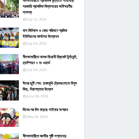
নীলফামারীতে প্রাথমিক বৃত্তিতে শাহীপাড়া
সরকারি প্রাথমিক বিদ্যালয়ের অবিস্মরণীয়
সাফল্য
July 12, 2026
বাস মিনিবাস ও কোচ পরিবহণ শ্রমিক
ইউনিয়নের কার্যালয় উদ্বোধন
July 04, 2026
নীলফামারীতে মাদক বিরোধী ক্রিকেট টুর্নামেন্ট,
চ্যাম্পিয়ন ৭ নং ওয়ার্ড
July 04, 2026
ঈদের ছুটি শেষ: ঢাকামুখি ট্রেনগুলোতে বিপুল
ভিড়, নিরাপত্তার উদ্বেগ
June 06, 2026
দিনের পর দিন বাড়ছে সাইবার অপরাধ
May 04, 2026
নীলফামারীতে জাতীয় পুষ্টি সপ্তাহের