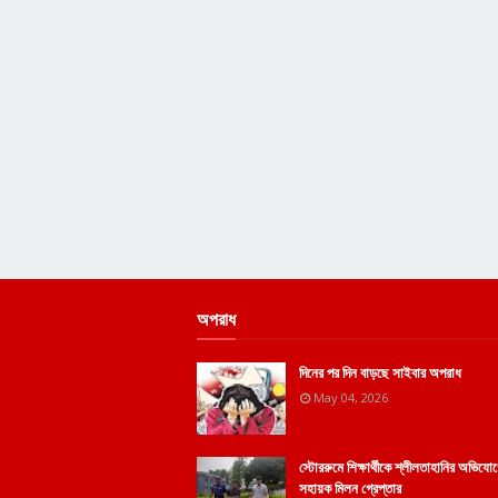
অপরাধ
দিনের পর দিন বাড়ছে সাইবার অপরাধ
May 04, 2026
স্টোররুমে শিক্ষার্থীকে শ্লীলতাহানির অভিয
সহায়ক মিলন গ্রেপ্তার