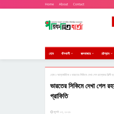
Home
About
Contact
হোম
বাঁশখালী
কক্সবাজার
চট্টগ্রাম
হোম
আন্তর্জাতিক
ভারতের সিকিমে দেখা গেল রহস্যময় শিল্পী হ
ভারতের সিকিমে দেখা গেল রহস
গ্রাফিতি
জুলাই ০৩, ২০২৬