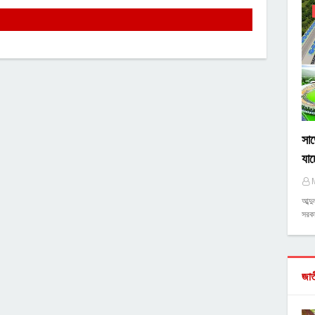
সাড়
যাচ
আব্দ
সরকা
জা