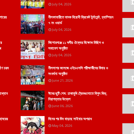
July 04, 2026
শোরের
নীলফামারীতে মাদক বিরোধী ক্রিকেট টুর্নামেন্ট, চ্যাম্পিয়ন
৭ নং ওয়ার্ড
July 04, 2026
রে
কিশোরগঞ্জে ১১ দলীয় ঐক্যের বিক্ষোভ মিছিল ও
ে
সমাবেশ অনুষ্ঠিত
July 04, 2026
মাণ চরম
নীলসাগর কলেজে এইচএসসি পরীক্ষার্থীদের বিদায় ও
সংবর্ধনা অনুষ্ঠিত
June 21, 2026
যাখ্যান
ঈদের ছুটি শেষ: ঢাকামুখি ট্রেনগুলোতে বিপুল ভিড়,
নিরাপত্তার উদ্বেগ
June 06, 2026
হোদরের
দিনের পর দিন বাড়ছে সাইবার অপরাধ
May 04, 2026