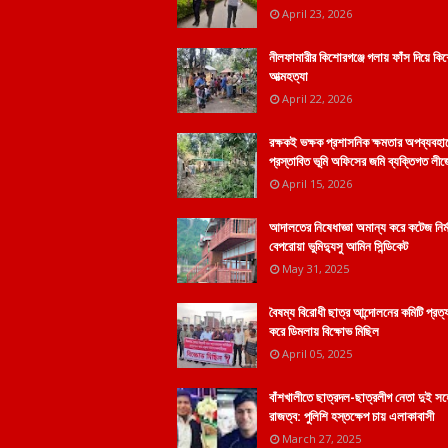
April 23, 2026
নীলফামারীর কিশোরগঞ্জে গলায় ফাঁস দিয়ে কি
আত্মহত্যা
April 22, 2026
রক্ষকই ভক্ষক প্রশাসনিক ক্ষমতার অপব্যবহা
প্রস্তাবিত ভূমি অফিসের জমি ব্যক্তিগত লীজ
April 15, 2026
আদালতের নিষেধাজ্ঞা অমান্য করে কটেজ নির্
বেপরোয়া ভুমিদ্যুসু আমিন সিন্ডিকেট
May 31, 2025
বৈষম্য বিরোধী ছাত্র আন্দোলনের কমিটি প্রত্
করে ডিমলায় বিক্ষোভ মিছিল
April 05, 2025
বাঁশখালীতে ছাত্রদল-ছাত্রলীগ নেতা দুই স
রাজত্ব: পুলিশি হস্তক্ষেপ চায় এলাকাবাসী
March 27, 2025