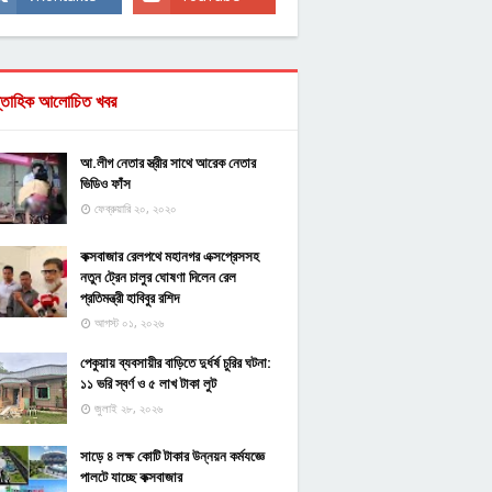
্তাহিক আলোচিত খবর
আ.লীগ নেতার স্ত্রীর সাথে আরেক নেতার
ভিডিও ফাঁস
ফেব্রুয়ারি ২০, ২০২০
কক্সবাজার রেলপথে মহানগর এক্সপ্রেসসহ
নতুন ট্রেন চালুর ঘোষণা দিলেন রেল
প্রতিমন্ত্রী হাবিবুর রশিদ
আগস্ট ০১, ২০২৬
পেকুয়ায় ব্যবসায়ীর বাড়িতে দুর্ধর্ষ চুরির ঘটনা:
১১ ভরি স্বর্ণ ও ৫ লাখ টাকা লুট
জুলাই ২৮, ২০২৬
সাড়ে ৪ লক্ষ কোটি টাকার উন্নয়ন কর্মযজ্ঞে
পালটে যাচ্ছে কক্সবাজার