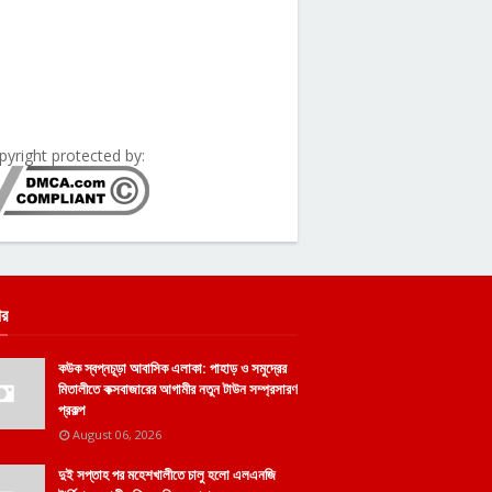
pyright protected by:
ার
কউক স্বপ্নচূড়া আবাসিক এলাকা: পাহাড় ও সমুদ্রের
মিতালীতে কক্সবাজারের আগামীর নতুন টাউন সম্প্রসারণ
প্রকল্প
August 06, 2026
দুই সপ্তাহ পর মহেশখালীতে চালু হলো এলএনজি