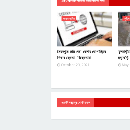
এই পোস্টগুলি আপনার ভাল লাগতে পারে
জনভোগান্তি
কুৃড়িগ
সৈয়দপুরে জমি বেচা-কেনায় ভোগান্তির
ফুলবাড়ীত
শিকার ক্রেতা- বিক্রেতারা
ছড়াছড়ি 
October 29, 2021
May 
একটি মন্তব্য পোস্ট করুন