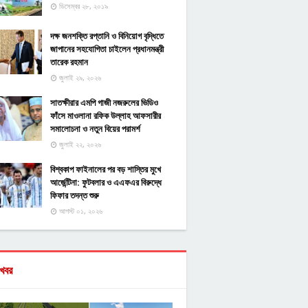
ডিসেম্বর ২৮, ২০১৯
দক্ষ জনশক্তি রপ্তানি ও বিনিয়োগ বৃদ্ধিতে
জাপানের সহযোগিতা চাইলেন প্রধানমন্ত্রী
তারেক রহমান
জুলাই ২৯, ২০২৬
সাতক্ষীরার এমপি গাজী নজরুলের ভিডিও
ফাঁসে মাওলানা রফিক উল্লাহ আফসারীর
সমালোচনা ও নতুন বিয়ের পরামর্শ
জুলাই ২২, ২০২৬
বিশ্বকাপ ফাইনালের পর বড় শাস্তির মুখে
আর্জেন্টিনা: ফুটবলার ও এএফএর বিরুদ্ধে
ফিফার তদন্ত শুরু
আগস্ট ০১, ২০২৬
খবর