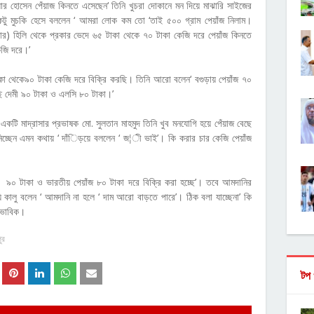
য়ার হোসেন পেঁয়াজ কিনতে এসেছেন‘ তিনি খুচরা দোকানে মন দিয়ে মাঝারি সাইজের
 একটু মুচকি হেসে বললেন ‘ আমরা লোক কম তো ‘তাই ৫০০ গ্রাম পেয়াঁজ নিলাম।
বার) হিলি থেকে প্রকার ভেদে ৬৫ টাকা থেকে ৭০ টাকা কেজি দরে পেয়াঁজ কিনতে
েজি দরে।’
 টাকা থেকে৯০ টাকা কেজি দরে বিক্রি করছি। তিনি আরো বলেন‘ বগুড়ায় পেয়াঁজ ৭০
ছি দেমী ৯০ টাকা ও এলসি ৮০ টাকা।’
 একটি মাদ্রাসার প্রভাষক মো. সুলতান মাহমুদ তিনি খুব মনযোগি হয়ে পেঁয়াজ বেছে
জ নিচ্ছেন এমন কথায় ‘ দাঁিড়য়ে বললেন ‘ জ¦ী ভাই’। কি করার চার কেজি পেয়াঁজ
রা ৯০ টাকা ও ভারতীয় পেয়াঁজ ৮০ টাকা দরে বিক্রি করা হচ্ছে’। তবে আমদানির
ি কালু বলেন ‘ আমদানি না হলে ‘ দাম আরো বাড়তে পারে’। ঠিক বলা যাচ্ছেনা’ কি
াভাবিক।
ুর
টপ 