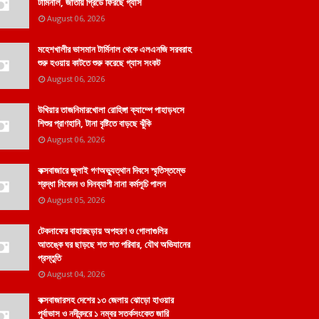
টার্মিনাল, জাতীয় গ্রিডে ফিরছে গ্যাস
August 06, 2026
মহেশখালীর ভাসমান টার্মিনাল থেকে এলএনজি সরবরাহ
শুরু হওয়ায় কাটতে শুরু করেছে গ্যাস সংকট
August 06, 2026
উখিয়ার তাজনিমারখোলা রোহিঙ্গা ক্যাম্পে পাহাড়ধসে
শিশুর প্রাণহানি, টানা বৃষ্টিতে বাড়ছে ঝুঁকি
August 06, 2026
কক্সবাজারে জুলাই গণঅভ্যুত্থান দিবসে স্মৃতিস্তম্ভে
শ্রদ্ধা নিবেদন ও দিনব্যাপী নানা কর্মসূচি পালন
August 05, 2026
টেকনাফের বাহারছড়ায় অপহরণ ও গোলাগুলির
আতঙ্কে ঘর ছাড়ছে শত শত পরিবার, যৌথ অভিযানের
প্রস্তুতি
August 04, 2026
কক্সবাজারসহ দেশের ১৩ জেলায় ঝোড়ো হাওয়ার
পূর্বাভাস ও নদীবন্দরে ১ নম্বর সতর্কসংকেত জারি