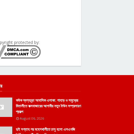
pyright protected by:
ার
কউক স্বপ্নচূড়া আবাসিক এলাকা: পাহাড় ও সমুদ্রের
মিতালীতে কক্সবাজারের আগামীর নতুন টাউন সম্প্রসারণ
প্রকল্প
August 06, 2026
দুই সপ্তাহ পর মহেশখালীতে চালু হলো এলএনজি