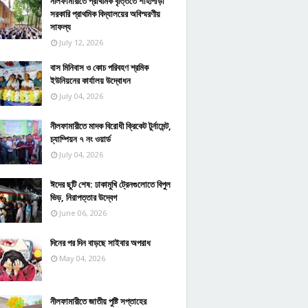
নীলফামারীতে প্রাথমিক বৃত্তিতে শাহীপাড়া
সরকারি প্রাথমিক বিদ্যালয়ের অবিস্মরণীয়
সাফল্য
July 12, 2026
বাস মিনিবাস ও কোচ পরিবহণ শ্রমিক
ইউনিয়নের কার্যালয় উদ্বোধন
July 04, 2026
নীলফামারীতে মাদক বিরোধী ক্রিকেট টুর্নামেন্ট,
চ্যাম্পিয়ন ৭ নং ওয়ার্ড
July 04, 2026
ঈদের ছুটি শেষ: ঢাকামুখি ট্রেনগুলোতে বিপুল
ভিড়, নিরাপত্তার উদ্বেগ
June 06, 2026
দিনের পর দিন বাড়ছে সাইবার অপরাধ
May 04, 2026
নীলফামারীতে জাতীয় পুষ্টি সপ্তাহের