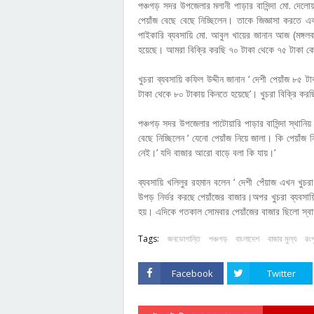
পঞ্চগড় সদর উপজেলার মলানী পাড়ার বাসিন্দা মো. দেলো
পেয়াঁজ বেছে বেছে নিচ্ছিলেন। তাকে জিজ্ঞাসা করতে
পাইকারি ব্যবসায়ি মো. আবুল খায়ের জানান আজ (মঙ্গল
হয়েছে। আমরা বিক্রি করছি ৭০ টাকা থেকে ৭৫ টাকা ক
খুচরা ব্যবসায়ি কফিল উদ্দীন জানান ‘ দেশী পেয়াঁজ ৮৫
টাকা থেকে ৮০ টাকায় কিনতে হয়েছে’। খুচরা বিক্রি কর
পঞ্চগড় সদর উপজেলার পাটোয়ারি পাড়ার বাসিন্দা স্থানিয়
বেছে নিচ্ছিলেন ‘ যেনো পেয়াঁজ নিয়ে জালা। কি পেয়াঁ
নেই।’ যদি বাজার আরো বাড়ে বলা কি যায়।’
ব্যবসায়ি খলিলুর রহমান বলেন ‘ দেশী পেঁয়াজ এখন খুচ
উপড় নির্ভর করছে পেয়াঁজের বাজার।অপর খুচরা ব্যবসায়
হয়। এদিকে গতকাল সোমবার পেয়াঁজের বাজার ছিলো স্ব
Tags:
জনভোগান্তি
পঞ্চগড়
বাংলাদেশ
বাজার মুল্য
রংপ
Facebook
Twitter