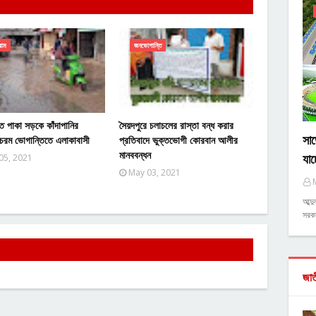
্রাম
জনভোগান্তি
ে পাকা সড়কে কাঁদাপানির
সৈয়দপুরে চলাচলের রাস্তা বন্ধ করার
সাড়
চরম ভোগান্তিতে এলাকাবাসী
প্রতিবাদে ভুক্তভোগী কোরবান আলীর
মানববন্ধন
যাচ
05, 2021
May 03, 2021
আব্দ
সরকা
জা