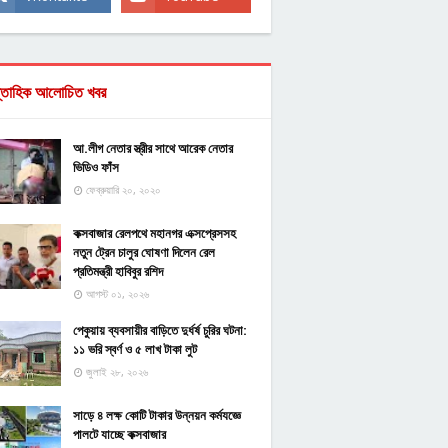
্তাহিক আলোচিত খবর
আ.লীগ নেতার স্ত্রীর সাথে আরেক নেতার
ভিডিও ফাঁস
ফেব্রুয়ারি ২০, ২০২০
কক্সবাজার রেলপথে মহানগর এক্সপ্রেসসহ
নতুন ট্রেন চালুর ঘোষণা দিলেন রেল
প্রতিমন্ত্রী হাবিবুর রশিদ
আগস্ট ০১, ২০২৬
পেকুয়ায় ব্যবসায়ীর বাড়িতে দুর্ধর্ষ চুরির ঘটনা:
১১ ভরি স্বর্ণ ও ৫ লাখ টাকা লুট
জুলাই ২৮, ২০২৬
সাড়ে ৪ লক্ষ কোটি টাকার উন্নয়ন কর্মযজ্ঞে
পালটে যাচ্ছে কক্সবাজার