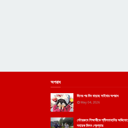
অপরাধ
দিনের পর দিন বাড়ছে সাইবার অপরাধ
May 04, 2026
স্টোররুমে শিক্ষার্থীকে শ্লীলতাহানির অভিয
সহায়ক মিলন গ্রেপ্তার