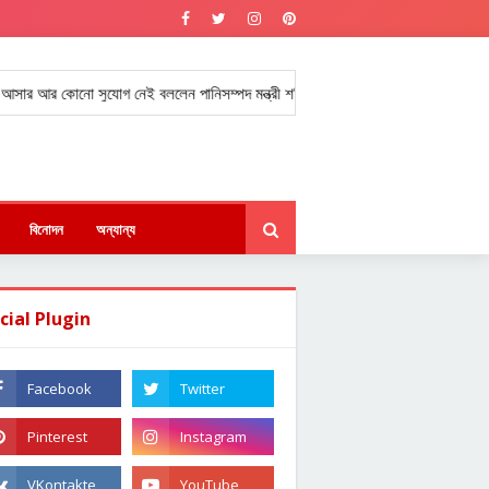
োনো সুযোগ নেই বললেন পানিসম্পদ মন্ত্রী শহিদ উদ্দিন চৌধুরী এ্যানি।
কউক স্বপ্
★
বিনোদন
অন্যান্য
cial Plugin