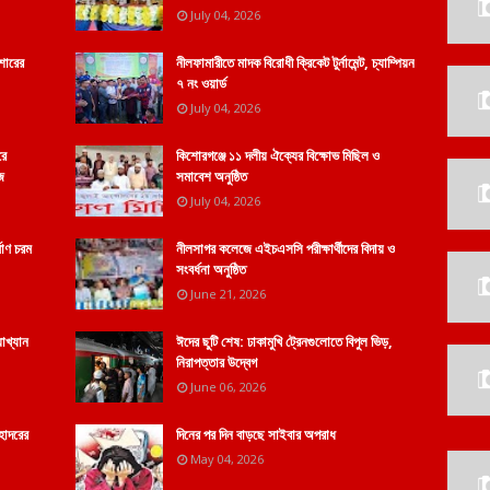
July 04, 2026
শোরের
নীলফামারীতে মাদক বিরোধী ক্রিকেট টুর্নামেন্ট, চ্যাম্পিয়ন
৭ নং ওয়ার্ড
July 04, 2026
রে
কিশোরগঞ্জে ১১ দলীয় ঐক্যের বিক্ষোভ মিছিল ও
ে
সমাবেশ অনুষ্ঠিত
July 04, 2026
মাণ চরম
নীলসাগর কলেজে এইচএসসি পরীক্ষার্থীদের বিদায় ও
সংবর্ধনা অনুষ্ঠিত
June 21, 2026
যাখ্যান
ঈদের ছুটি শেষ: ঢাকামুখি ট্রেনগুলোতে বিপুল ভিড়,
নিরাপত্তার উদ্বেগ
June 06, 2026
হোদরের
দিনের পর দিন বাড়ছে সাইবার অপরাধ
May 04, 2026