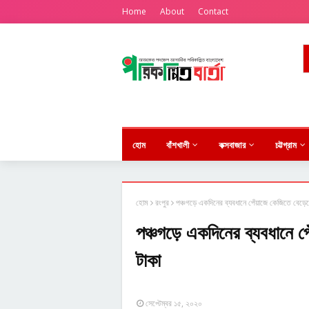
Home
About
Contact
হোম
বাঁশখালী
কক্সবাজার
চট্টগ্রাম
হোম
রংপুর
পঞ্চগড়ে একদিনের ব্যবধানে পেঁয়াজে কেজিতে বেড়ে
পঞ্চগড়ে একদিনের ব্যবধানে 
টাকা
সেপ্টেম্বর ১৫, ২০২০