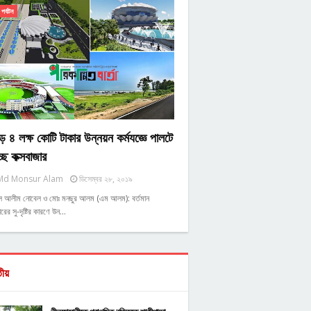
পর্যটন
ে ৪ লক্ষ কোটি টাকার উন্নয়ন কর্মযজ্ঞে পালটে
্ছে কক্সবাজার
Md Monsur Alam
ডিসেম্বর ২৮, ২০১৯
ুল আলীম নোবেল ও মোঃ মনছুর আলম (এম আলম): বর্তমান
রের সু-দৃষ্টির কারণে উন…
তীয়