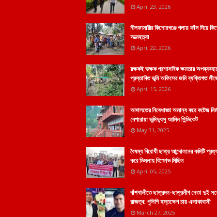
April 23, 2026
নীলফামারীর কিশোরগঞ্জে গলায় ফাঁস দিয়ে কি
আত্মহত্যা
April 22, 2026
রক্ষকই ভক্ষক প্রশাসনিক ক্ষমতার অপব্যবহা
প্রস্তাবিত ভূমি অফিসের জমি ব্যক্তিগত লীজ
April 15, 2026
আদালতের নিষেধাজ্ঞা অমান্য করে কটেজ নির্
বেপরোয়া ভুমিদ্যুসু আমিন সিন্ডিকেট
May 31, 2025
বৈষম্য বিরোধী ছাত্র আন্দোলনের কমিটি প্রত্
করে ডিমলায় বিক্ষোভ মিছিল
April 05, 2025
বাঁশখালীতে ছাত্রদল-ছাত্রলীগ নেতা দুই স
রাজত্ব: পুলিশি হস্তক্ষেপ চায় এলাকাবাসী
March 27, 2025