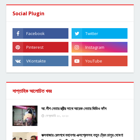
Social Plugin
সাপ্তাহিক আলোচিত খবর
আ.লীগ নেতার স্ত্রীর সাথে আরেক নেতার ভিডিও ফাঁস
ফেব্রুয়ারি ২০, ২০২০
কক্সবাজার রেলপথে মহানগর এক্সপ্রেসসহ নতুন ট্রেন চালুর ঘোষণা