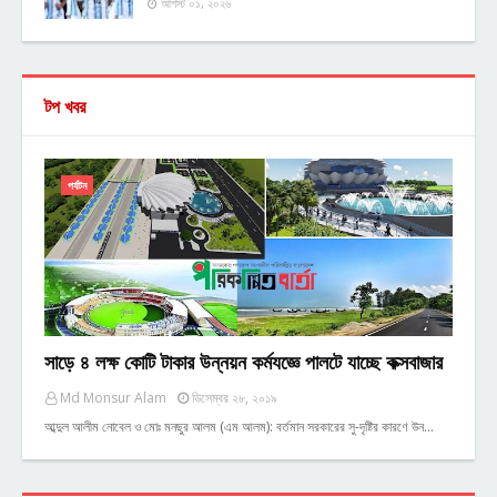
আগস্ট ০১, ২০২৬
টপ খবর
পর্যটন
সাড়ে ৪ লক্ষ কোটি টাকার উন্নয়ন কর্মযজ্ঞে পালটে যাচ্ছে কক্সবাজার
Md Monsur Alam
ডিসেম্বর ২৮, ২০১৯
আব্দুল আলীম নোবেল ও মোঃ মনছুর আলম (এম আলম): বর্তমান সরকারের সু-দৃষ্টির কারণে উন…