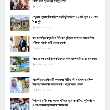
দিলেন রেল প্রতিমন্ত্রী হাবিবুর রশিদ
আগস্ট ০১, ২০২৬
পেকুয়ায় ব্যবসায়ীর বাড়িতে দুর্ধর্ষ চুরির ঘটনা: ১১ ভরি স্বর্ণ ও ৫ লাখ
টাকা লুট
জুলাই ২৮, ২০২৬
দক্ষ জনশক্তি রপ্তানি ও বিনিয়োগ বৃদ্ধিতে জাপানের সহযোগিতা
চাইলেন প্রধানমন্ত্রী তারেক রহমান
জুলাই ২৯, ২০২৬
সাড়ে ৪ লক্ষ কোটি টাকার উন্নয়ন কর্মযজ্ঞে পালটে যাচ্ছে কক্সবাজার
ডিসেম্বর ২৮, ২০১৯
সাতক্ষীরার এমপি গাজী নজরুলের ভিডিও ফাঁসে মাওলানা রফিক
উল্লাহ আফসারীর সমালোচনা ও নতুন বিয়ের পরামর্শ
জুলাই ২২, ২০২৬
বিশ্বকাপ ফাইনালের পর বড় শাস্তির মুখে আর্জেন্টিনা: ফুটবলার ও
এএফএর বিরুদ্ধে ফিফার তদন্ত শুরু