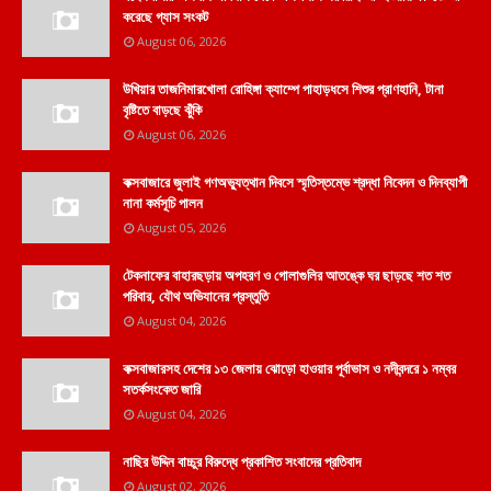
করেছে গ্যাস সংকট
August 06, 2026
উখিয়ার তাজনিমারখোলা রোহিঙ্গা ক্যাম্পে পাহাড়ধসে শিশুর প্রাণহানি, টানা
বৃষ্টিতে বাড়ছে ঝুঁকি
August 06, 2026
কক্সবাজারে জুলাই গণঅভ্যুত্থান দিবসে স্মৃতিস্তম্ভে শ্রদ্ধা নিবেদন ও দিনব্যাপী
নানা কর্মসূচি পালন
August 05, 2026
টেকনাফের বাহারছড়ায় অপহরণ ও গোলাগুলির আতঙ্কে ঘর ছাড়ছে শত শত
পরিবার, যৌথ অভিযানের প্রস্তুতি
August 04, 2026
কক্সবাজারসহ দেশের ১৩ জেলায় ঝোড়ো হাওয়ার পূর্বাভাস ও নদীবন্দরে ১ নম্বর
সতর্কসংকেত জারি
August 04, 2026
নাছির উদ্দিন বাচ্চুর বিরুদ্ধে প্রকাশিত সংবাদের প্রতিবাদ
August 02, 2026