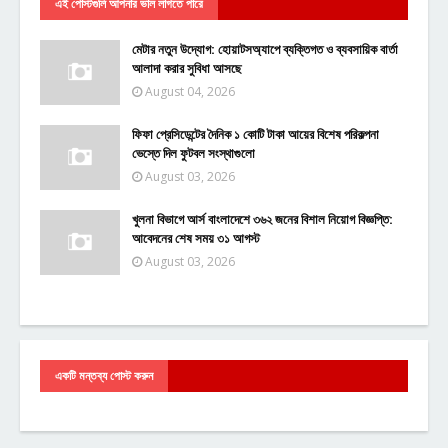
এই পোস্টগুলি আপনার ভাল লাগতে পারে
মেটার নতুন উদ্যোগ: হোয়াটসঅ্যাপে ব্যক্তিগত ও ব্যবসায়িক বার্তা
আলাদা করার সুবিধা আসছে
August 04, 2026
ফিফা প্রেসিডেন্টের দৈনিক ১ কোটি টাকা আয়ের বিশেষ পরিকল্পনা
ভেস্তে দিল ফুটবল সংস্থাগুলো
August 03, 2026
খুলনা বিভাগে আর্স বাংলাদেশে ৩৬২ জনের বিশাল নিয়োগ বিজ্ঞপ্তি:
আবেদনের শেষ সময় ৩১ আগস্ট
August 03, 2026
একটি মন্তব্য পোস্ট করুন