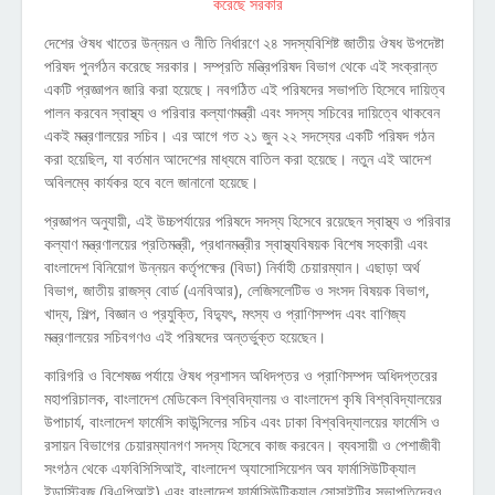
দেশের ঔষধ খাতের উন্নয়ন ও নীতি নির্ধারণে ২৪ সদস্যবিশিষ্ট জাতীয় ঔষধ উপদেষ্টা
পরিষদ পুনর্গঠন করেছে সরকার। সম্প্রতি মন্ত্রিপরিষদ বিভাগ থেকে এই সংক্রান্ত
একটি প্রজ্ঞাপন জারি করা হয়েছে। নবগঠিত এই পরিষদের সভাপতি হিসেবে দায়িত্ব
পালন করবেন স্বাস্থ্য ও পরিবার কল্যাণমন্ত্রী এবং সদস্য সচিবের দায়িত্বে থাকবেন
একই মন্ত্রণালয়ের সচিব। এর আগে গত ২১ জুন ২২ সদস্যের একটি পরিষদ গঠন
করা হয়েছিল, যা বর্তমান আদেশের মাধ্যমে বাতিল করা হয়েছে। নতুন এই আদেশ
অবিলম্বে কার্যকর হবে বলে জানানো হয়েছে।
প্রজ্ঞাপন অনুযায়ী, এই উচ্চপর্যায়ের পরিষদে সদস্য হিসেবে রয়েছেন স্বাস্থ্য ও পরিবার
কল্যাণ মন্ত্রণালয়ের প্রতিমন্ত্রী, প্রধানমন্ত্রীর স্বাস্থ্যবিষয়ক বিশেষ সহকারী এবং
বাংলাদেশ বিনিয়োগ উন্নয়ন কর্তৃপক্ষের (বিডা) নির্বাহী চেয়ারম্যান। এছাড়া অর্থ
বিভাগ, জাতীয় রাজস্ব বোর্ড (এনবিআর), লেজিসলেটিভ ও সংসদ বিষয়ক বিভাগ,
খাদ্য, শিল্প, বিজ্ঞান ও প্রযুক্তি, বিদ্যুৎ, মৎস্য ও প্রাণিসম্পদ এবং বাণিজ্য
মন্ত্রণালয়ের সচিবগণও এই পরিষদের অন্তর্ভুক্ত হয়েছেন।
কারিগরি ও বিশেষজ্ঞ পর্যায়ে ঔষধ প্রশাসন অধিদপ্তর ও প্রাণিসম্পদ অধিদপ্তরের
মহাপরিচালক, বাংলাদেশ মেডিকেল বিশ্ববিদ্যালয় ও বাংলাদেশ কৃষি বিশ্ববিদ্যালয়ের
উপাচার্য, বাংলাদেশ ফার্মেসি কাউন্সিলের সচিব এবং ঢাকা বিশ্ববিদ্যালয়ের ফার্মেসি ও
রসায়ন বিভাগের চেয়ারম্যানগণ সদস্য হিসেবে কাজ করবেন। ব্যবসায়ী ও পেশাজীবী
সংগঠন থেকে এফবিসিসিআই, বাংলাদেশ অ্যাসোসিয়েশন অব ফার্মাসিউটিক্যাল
ইন্ডাস্ট্রিজ (বিএপিআই) এবং বাংলাদেশ ফার্মাসিউটিক্যাল সোসাইটির সভাপতিদেরও