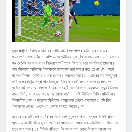
যুক্তরাষ্ট্রের মিয়ামিতে হার্ড রক স্টেডিয়ামে বিশ্বকাপের রাউন্ড অব ৩২-এর
গুরুত্বপূর্ণ ম্যাচে বর্তমান চ্যাম্পিয়ন আর্জেন্টিনার মুখোমুখি হয়েছে কেপ ভার্দে। ম্যাচের
শুরু থেকেই বলের দখল ও নিয়ন্ত্রণে আধিপত্য বিস্তার করে আলবিসেলেস্তেরা।
তবে নিজেদের অভিষেক বিশ্বকাপে নকআউট পর্বে জায়গা করে নেওয়া কেপ ভার্দে
প্রথমার্ধে দারুণ প্রতিরোধ গড়ে তোলে। অবশেষে ম্যাচের ২৯তম মিনিটে লিসান্দ্রো
মার্তিনেজের নিখুঁত লম্বা পাস নিয়ন্ত্রণে নিয়ে জাদুকরী এক গোল করেন লিওনেল
মেসি। এই গোলের মাধ্যমে বিশ্বকাপে ১২টি সরাসরি গোল-অবদানের নতুন ইতিহাস
গড়েন তিনি, যা ১৯৬৬ সালের পর থেকে সর্বোচ্চ। এই কীর্তিতে তিনি ব্রাজিলিয়ান
কিংবদন্তি পেলে ও ফ্রান্সের কিলিয়ান এমবাপেকে পেছনে ফেলেছেন। এটি ছিল
বিশ্বকাপে মেসির ২০তম এবং চলতি আসরে সপ্তম গোল।
ম্যাচের শুরুতেই কেপ ভার্দের রক্ষণভাগ বেশ সুশৃঙ্খল ছিল। সপ্তম মিনিটে রায়ান
মেন্ডেসের একটি শট নাহুয়েল মোলিনার গায়ে লেগে গোলরক্ষক এমিলিয়ানো মার্তিনেজের
হাতে জমা পড়ে। ১৫ মিনিটে রদ্রিগো ডি পলের পাস থেকে থিয়াগো আলমাদার