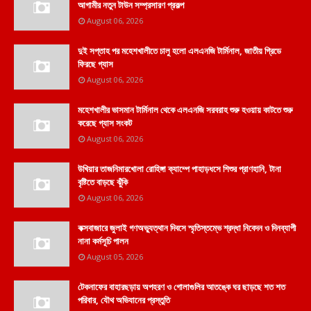
আগামীর নতুন টাউন সম্প্রসারণ প্রকল্প
August 06, 2026
দুই সপ্তাহ পর মহেশখালীতে চালু হলো এলএনজি টার্মিনাল, জাতীয় গ্রিডে
ফিরছে গ্যাস
August 06, 2026
মহেশখালীর ভাসমান টার্মিনাল থেকে এলএনজি সরবরাহ শুরু হওয়ায় কাটতে শুরু
করেছে গ্যাস সংকট
August 06, 2026
উখিয়ার তাজনিমারখোলা রোহিঙ্গা ক্যাম্পে পাহাড়ধসে শিশুর প্রাণহানি, টানা
বৃষ্টিতে বাড়ছে ঝুঁকি
August 06, 2026
কক্সবাজারে জুলাই গণঅভ্যুত্থান দিবসে স্মৃতিস্তম্ভে শ্রদ্ধা নিবেদন ও দিনব্যাপী
নানা কর্মসূচি পালন
August 05, 2026
টেকনাফের বাহারছড়ায় অপহরণ ও গোলাগুলির আতঙ্কে ঘর ছাড়ছে শত শত
পরিবার, যৌথ অভিযানের প্রস্তুতি