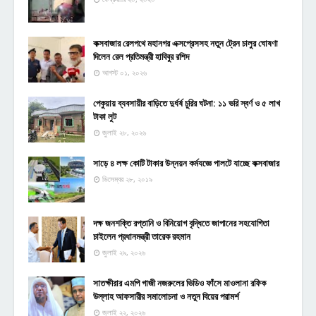
কক্সবাজার রেলপথে মহানগর এক্সপ্রেসসহ নতুন ট্রেন চালুর ঘোষণা
দিলেন রেল প্রতিমন্ত্রী হাবিবুর রশিদ
আগস্ট ০১, ২০২৬
পেকুয়ায় ব্যবসায়ীর বাড়িতে দুর্ধর্ষ চুরির ঘটনা: ১১ ভরি স্বর্ণ ও ৫ লাখ
টাকা লুট
জুলাই ২৮, ২০২৬
সাড়ে ৪ লক্ষ কোটি টাকার উন্নয়ন কর্মযজ্ঞে পালটে যাচ্ছে কক্সবাজার
ডিসেম্বর ২৮, ২০১৯
দক্ষ জনশক্তি রপ্তানি ও বিনিয়োগ বৃদ্ধিতে জাপানের সহযোগিতা
চাইলেন প্রধানমন্ত্রী তারেক রহমান
জুলাই ২৯, ২০২৬
সাতক্ষীরার এমপি গাজী নজরুলের ভিডিও ফাঁসে মাওলানা রফিক
উল্লাহ আফসারীর সমালোচনা ও নতুন বিয়ের পরামর্শ
জুলাই ২২, ২০২৬