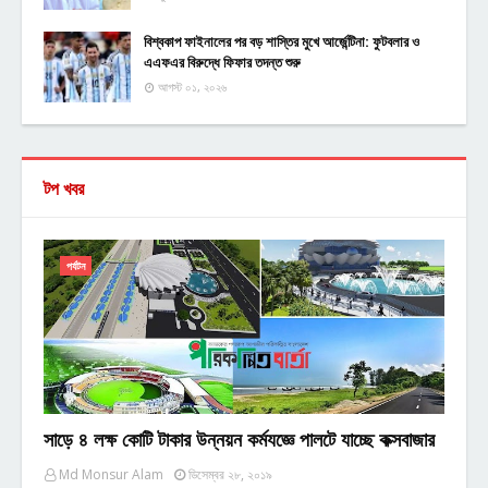
বিশ্বকাপ ফাইনালের পর বড় শাস্তির মুখে আর্জেন্টিনা: ফুটবলার ও
এএফএর বিরুদ্ধে ফিফার তদন্ত শুরু
আগস্ট ০১, ২০২৬
টপ খবর
পর্যটন
সাড়ে ৪ লক্ষ কোটি টাকার উন্নয়ন কর্মযজ্ঞে পালটে যাচ্ছে কক্সবাজার
Md Monsur Alam
ডিসেম্বর ২৮, ২০১৯