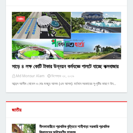
পর্যটন
সাড়ে ৪ লক্ষ কোটি টাকার উন্নয়ন কর্মযজ্ঞে পালটে যাচ্ছে কক্সবাজার
Md Monsur Alam
ডিসেম্বর ২৮, ২০১৯
আব্দুল আলীম নোবেল ও মোঃ মনছুর আলম (এম আলম): বর্তমান সরকারের সু-দৃষ্টির কারণে উন…
জাতীয়
নীলফামারীতে প্রাথমিক বৃত্তিতে শাহীপাড়া সরকারি প্রাথমিক
বিদ্যালয়ের অবিস্মরণীয় সাফল্য