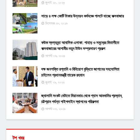
জুলাই ২৮, ২০২৬
সাড়ে ৪ লক্ষ কোটি টাকার উন্নয়ন কর্মযজ্ঞে পালটে যাচ্ছে কক্সবাজার
ডিসেম্বর ২৮, ২০১৯
কউক স্বপ্নচূড়া আবাসিক এলাকা: পাহাড় ও সমুদ্রের মিতালীতে
কক্সবাজারের আগামীর নতুন টাউন সম্প্রসারণ প্রকল্প
আগস্ট ০৬, ২০২৬
দক্ষ জনশক্তি রপ্তানি ও বিনিয়োগ বৃদ্ধিতে জাপানের সহযোগিতা
চাইলেন প্রধানমন্ত্রী তারেক রহমান
জুলাই ২৯, ২০২৬
জ্বালানি সংকট মেটাতে মিয়ানমার থেকে গ্যাস আমদানির প্রস্তাব,
চট্টগ্রাম পর্যন্ত পাইপলাইন স্থাপনের পরিকল্পনা
আগস্ট ০৩, ২০২৬
টপ খবর