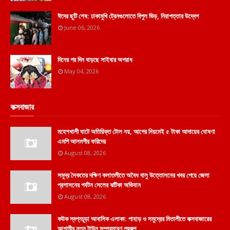
ঈদের ছুটি শেষ: ঢাকামুখি ট্রেনগুলোতে বিপুল ভিড়, নিরাপত্তার উদ্বেগ
June 06, 2026
দিনের পর দিন বাড়ছে সাইবার অপরাধ
May 04, 2026
কক্সবাজার
মহেশখালী ঘাটে অতিরিক্ত টোল নয়, আগের নিয়মেই ৫ টাকা আদায়ের ঘোষণা
এমপি আলমগীর ফরিদের
August 08, 2026
সমুদ্র সৈকতের দক্ষিণ কলাতলীতে অবৈধ বালু উত্তোলনের খবর পেয়ে জেলা
প্রশাসনের পর্যটন সেলের ঝটিকা অভিযান
August 08, 2026
কউক স্বপ্নচূড়া আবাসিক এলাকা: পাহাড় ও সমুদ্রের মিতালীতে কক্সবাজারের
আগামীর নতুন টাউন সম্প্রসারণ প্রকল্প