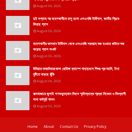
August 06, 2026
দুই সপ্তাহ পর মহেশখালীতে চালু হলো এলএনজি টার্মিনাল, জাতীয় গ্রিডে
ফিরছে গ্যাস
August 06, 2026
মহেশখালীর ভাসমান টার্মিনাল থেকে এলএনজি সরবরাহ শুরু হওয়ায় কাটতে শুরু
করেছে গ্যাস সংকট
August 06, 2026
উখিয়ার তাজনিমারখোলা রোহিঙ্গা ক্যাম্পে পাহাড়ধসে শিশুর প্রাণহানি, টানা
বৃষ্টিতে বাড়ছে ঝুঁকি
August 06, 2026
কক্সবাজারে জুলাই গণঅভ্যুত্থান দিবসে স্মৃতিস্তম্ভে শ্রদ্ধা নিবেদন ও দিনব্যাপী
নানা কর্মসূচি পালন
August 05, 2026
Home
About
Contact Us
Privacy Policy