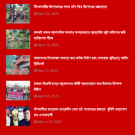
নীলফামারীর কিশোরগঞ্জে গলায় ফাঁস দিয়ে কিশোরের আত্মহত্যা
April 22, 2026
রক্ষকই ভক্ষক প্রশাসনিক ক্ষমতার অপব্যবহারে প্রস্তাবিত ভূমি অফিসের জমি
ব্যক্তিগত লীজে
April 15, 2026
আদালতের নিষেধাজ্ঞা অমান্য করে কটেজ নির্মাণ চরম বেপরোয়া ভুমিদ্যুসু আমিন
সিন্ডিকেট
May 31, 2025
বৈষম্য বিরোধী ছাত্র আন্দোলনের কমিটি প্রত্যাখ্যান করে ডিমলায় বিক্ষোভ
মিছিল
April 05, 2025
বাঁশখালীতে ছাত্রদল-ছাত্রলীগ নেতা দুই সহোদরের রাজত্ব: পুলিশি হস্তক্ষেপ
চায় এলাকাবাসী
March 27, 2025