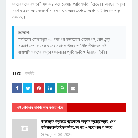
সময়ের মধ্যে রাস্তাটি সংস্কার করে দেওয়ার প্রতিশ্রুতি দিয়েছেন। অসহায় মানুষের
পাশে দাঁড়ানো এবং জনদুর্ভোগ লাঘবে তার এমন তৎপরতা এলাকায় ইতিবাচক সাড়া
ফেলেছে।
সংক্ষেপে:
টাঙ্গাইলের গোপালপুরে ২০ বছর পর হুইলচেয়ার পেলেন পঙ্গু গৌড় চন্দ্র।
বিএনপি নেতা তারেক খানের মানবিক উদ্যোগে মিটল দীর্ঘদিনের কষ্ট।
পাশাপাশি গ্রামের রাস্তা সংস্কারের প্রতিশ্রুতিও দিয়েছেন তিনি।
Tags:
রাজনীতি
এই পোস্টগুলি আপনার ভাল লাগতে পারে
গণতান্ত্রিক পদ্ধতিতে প্রতিবাদের আহ্বান স্বরাষ্ট্রমন্ত্রীর, শেখ
হাসিনার রাজনৈতিক কর্মকাণ্ডের দায় এড়াতে পারে না ভারত
August 08, 2026