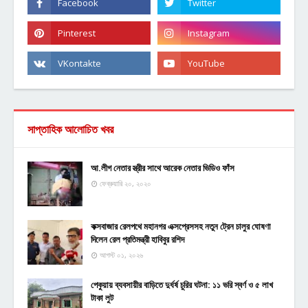
সাপ্তাহিক আলোচিত খবর
আ.লীগ নেতার স্ত্রীর সাথে আরেক নেতার ভিডিও ফাঁস
ফেব্রুয়ারি ২০, ২০২০
কক্সবাজার রেলপথে মহানগর এক্সপ্রেসসহ নতুন ট্রেন চালুর ঘোষণা
দিলেন রেল প্রতিমন্ত্রী হাবিবুর রশিদ
আগস্ট ০১, ২০২৬
পেকুয়ায় ব্যবসায়ীর বাড়িতে দুর্ধর্ষ চুরির ঘটনা: ১১ ভরি স্বর্ণ ও ৫ লাখ
টাকা লুট