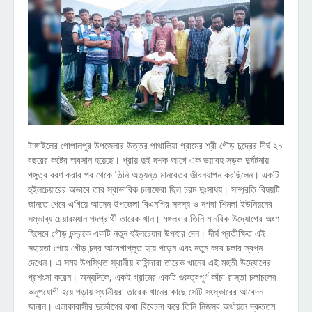
টাঙ্গাইলের গোপালপুর উপজেলার উত্তর পাথালিয়া গ্রামের শ্রী গৌড় চন্দ্রের দীর্ঘ ২০
বছরের কষ্টের অবসান হয়েছে। প্রায় দুই দশক আগে এক ভয়াবহ সড়ক দুর্ঘটনায়
পঙ্গুত্ব বরণ করার পর থেকে তিনি অত্যন্ত মানবেতর জীবনযাপন করছিলেন। একটি
হুইলচেয়ারের অভাবে তার স্বাভাবিক চলাফেরা ছিল চরম দুঃসাধ্য। সম্প্রতি বিষয়টি
জানতে পেরে এগিয়ে আসেন উপজেলা বিএনপির সদস্য ও নগদা শিমলা ইউনিয়নের
সম্ভাব্য চেয়ারম্যান পদপ্রার্থী তারেক খান। মঙ্গলবার তিনি মানবিক উদ্যোগের অংশ
হিসেবে গৌড় চন্দ্রকে একটি নতুন হুইলচেয়ার উপহার দেন। দীর্ঘ প্রতীক্ষিত এই
সহায়তা পেয়ে গৌড় চন্দ্র আবেগাপ্লুত হয়ে পড়েন এবং নতুন করে চলার স্বপ্ন
দেখেন। এ সময় উপস্থিত স্থানীয় বাসিন্দারা তারেক খানের এই মহতী উদ্যোগের
প্রশংসা করেন। অন্যদিকে, একই গ্রামের একটি গুরুত্বপূর্ণ কাঁচা রাস্তা চলাচলের
অনুপযোগী হয়ে পড়ায় স্থানীয়রা তারেক খানের কাছে সেটি সংস্কারের আবেদন
জানান। এলাকাবাসীর দুর্ভোগের কথা বিবেচনা করে তিনি নিজস্ব অর্থায়নে দ্রুততম