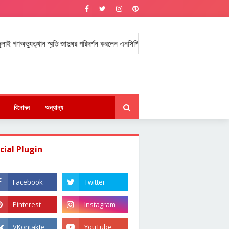
্যুত্থান স্মৃতি জাদুঘর পরিদর্শন করলেন এনসিপি নেতারা।
ক্যারিয়ারে ৩৯ বার ক্ল
★
বিনোদন
অন্যান্য
cial Plugin