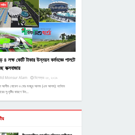
পর্যটন
ে ৪ লক্ষ কোটি টাকার উন্নয়ন কর্মযজ্ঞে পালটে
্ছে কক্সবাজার
Md Monsur Alam
ডিসেম্বর ২৮, ২০১৯
ুল আলীম নোবেল ও মোঃ মনছুর আলম (এম আলম): বর্তমান
রের সু-দৃষ্টির কারণে উন…
তীয়