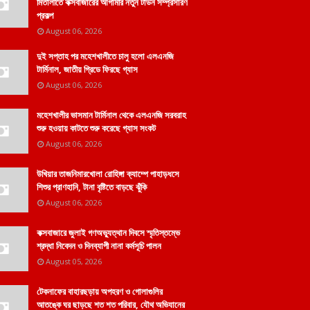
মিতালীতে কক্সবাজারের আগামীর নতুন টাউন সম্প্রসারণ
প্রকল্প
August 06, 2026
দুই সপ্তাহ পর মহেশখালীতে চালু হলো এলএনজি
টার্মিনাল, জাতীয় গ্রিডে ফিরছে গ্যাস
August 06, 2026
মহেশখালীর ভাসমান টার্মিনাল থেকে এলএনজি সরবরাহ
শুরু হওয়ায় কাটতে শুরু করেছে গ্যাস সংকট
August 06, 2026
উখিয়ার তাজনিমারখোলা রোহিঙ্গা ক্যাম্পে পাহাড়ধসে
শিশুর প্রাণহানি, টানা বৃষ্টিতে বাড়ছে ঝুঁকি
August 06, 2026
কক্সবাজারে জুলাই গণঅভ্যুত্থান দিবসে স্মৃতিস্তম্ভে
শ্রদ্ধা নিবেদন ও দিনব্যাপী নানা কর্মসূচি পালন
August 05, 2026
টেকনাফের বাহারছড়ায় অপহরণ ও গোলাগুলির
আতঙ্কে ঘর ছাড়ছে শত শত পরিবার, যৌথ অভিযানের