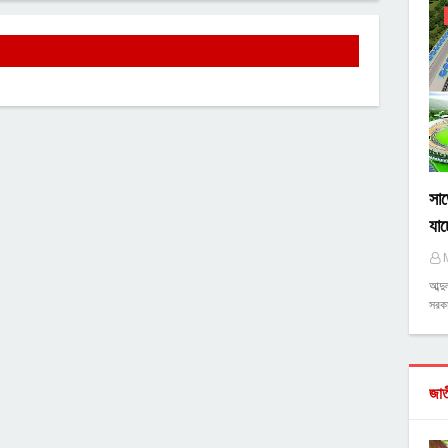
সাড়
যাচ
আব্দ
সরকা
জা