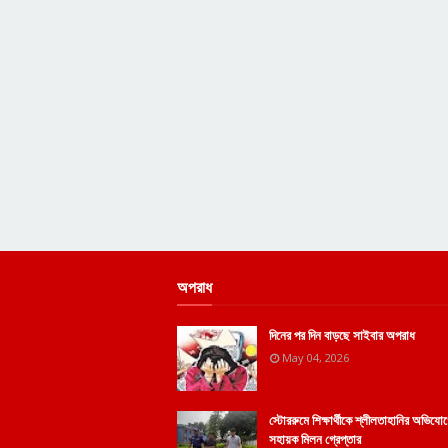
অপরাধ
দিনের পর দিন বাড়ছে সাইবার অপরাধ
May 04, 2026
স্টোররুমে শিক্ষার্থীকে শ্লীলতাহানির অভিয
সহায়ক মিলন গ্রেপ্তার