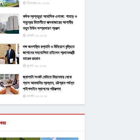
ডিসেম্বর ২৮, ২০১৯
কউক স্বপ্নচূড়া আবাসিক এলাকা: পাহাড় ও
সমুদ্রের মিতালীতে কক্সবাজারের আগামীর
নতুন টাউন সম্প্রসারণ প্রকল্প
আগস্ট ০৬, ২০২৬
দক্ষ জনশক্তি রপ্তানি ও বিনিয়োগ বৃদ্ধিতে
জাপানের সহযোগিতা চাইলেন প্রধানমন্ত্রী
তারেক রহমান
জুলাই ২৯, ২০২৬
জ্বালানি সংকট মেটাতে মিয়ানমার থেকে
গ্যাস আমদানির প্রস্তাব, চট্টগ্রাম পর্যন্ত
পাইপলাইন স্থাপনের পরিকল্পনা
আগস্ট ০৩, ২০২৬
খবর