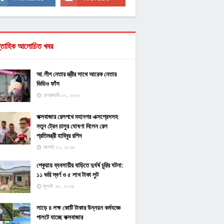
্তাহিক আলোচিত খবর
আ.লীগ নেতার স্ত্রীর সাথে আরেক নেতার
ভিডিও ফাঁস
ফেব্রুয়ারি ২০, ২০২০
কক্সবাজার রেলপথে মহানগর এক্সপ্রেসসহ
নতুন ট্রেন চালুর ঘোষণা দিলেন রেল
প্রতিমন্ত্রী হাবিবুর রশিদ
আগস্ট ০১, ২০২৬
পেকুয়ায় ব্যবসায়ীর বাড়িতে দুর্ধর্ষ চুরির ঘটনা:
১১ ভরি স্বর্ণ ও ৫ লাখ টাকা লুট
জুলাই ২৮, ২০২৬
সাড়ে ৪ লক্ষ কোটি টাকার উন্নয়ন কর্মযজ্ঞে
পালটে যাচ্ছে কক্সবাজার