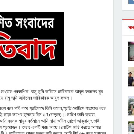
সাপ
গ মাধ্যমে প্রকাশিত ‘রামু ভূমি অফিসে জারিকারক আবুল ফজলের ঘুষ
য়েছেন রামু ভূমি অফিসের জারিকারক আবুল ফজল।
্য বলে দাবি করে প্রতিবাদে তিনি বলেন,প্রতি নোটিশে যাতায়াত খরচ
ড়ি ভাড়া আগের তুলনায় তিন গুণ বেড়েছে। নোটিশ জারি করতে
মি বয়স্ক মানুষ বর্তমানে আমি নানা জটিল রোগে আক্রান্ত,তাই
ানুষ প্রয়োজন। তারও একটি খরচ আছে।নোটিশ জারি করতে আমার
তাই নি। জারিকারক আবুল ফজল দাবি করেন, আমি দীর্ঘ ৩৮ বছর সুনামের