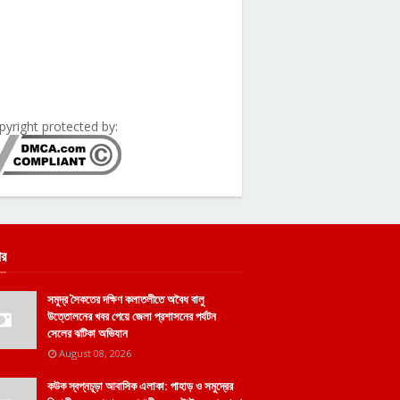
pyright protected by:
ার
সমুদ্র সৈকতের দক্ষিণ কলাতলীতে অবৈধ বালু
উত্তোলনের খবর পেয়ে জেলা প্রশাসনের পর্যটন
সেলের ঝটিকা অভিযান
August 08, 2026
কউক স্বপ্নচূড়া আবাসিক এলাকা: পাহাড় ও সমুদ্রের