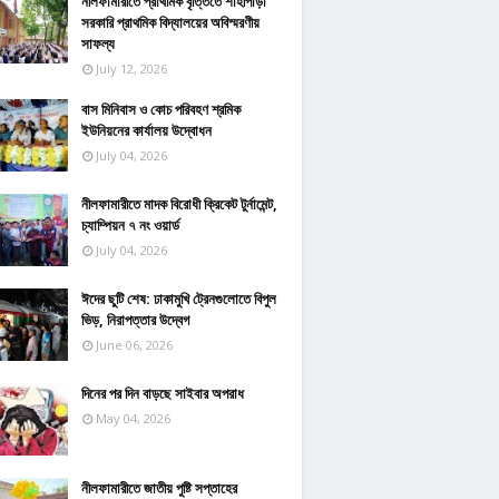
নীলফামারীতে প্রাথমিক বৃত্তিতে শাহীপাড়া
সরকারি প্রাথমিক বিদ্যালয়ের অবিস্মরণীয়
সাফল্য
July 12, 2026
বাস মিনিবাস ও কোচ পরিবহণ শ্রমিক
ইউনিয়নের কার্যালয় উদ্বোধন
July 04, 2026
নীলফামারীতে মাদক বিরোধী ক্রিকেট টুর্নামেন্ট,
চ্যাম্পিয়ন ৭ নং ওয়ার্ড
July 04, 2026
ঈদের ছুটি শেষ: ঢাকামুখি ট্রেনগুলোতে বিপুল
ভিড়, নিরাপত্তার উদ্বেগ
June 06, 2026
দিনের পর দিন বাড়ছে সাইবার অপরাধ
May 04, 2026
নীলফামারীতে জাতীয় পুষ্টি সপ্তাহের