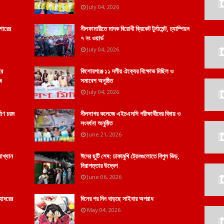
July 04, 2026
শোরের
নীলফামারীতে মাদক বিরোধী ক্রিকেট টুর্নামেন্ট, চ্যাম্পিয়ন
৭ নং ওয়ার্ড
July 04, 2026
রে
কিশোরগঞ্জে ১১ দলীয় ঐক্যের বিক্ষোভ মিছিল ও
ে
সমাবেশ অনুষ্ঠিত
July 04, 2026
মাণ চরম
নীলসাগর কলেজে এইচএসসি পরীক্ষার্থীদের বিদায় ও
সংবর্ধনা অনুষ্ঠিত
June 21, 2026
যাখ্যান
ঈদের ছুটি শেষ: ঢাকামুখি ট্রেনগুলোতে বিপুল ভিড়,
নিরাপত্তার উদ্বেগ
June 06, 2026
হোদরের
দিনের পর দিন বাড়ছে সাইবার অপরাধ
May 04, 2026