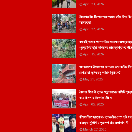
April 23, 2026
নীলফামারীর কিশোরগঞ্জে গলায় ফাঁস দিয়ে কি
আত্মহত্যা
April 22, 2026
রক্ষকই ভক্ষক প্রশাসনিক ক্ষমতার অপব্যবহা
প্রস্তাবিত ভূমি অফিসের জমি ব্যক্তিগত লীজ
April 15, 2026
আদালতের নিষেধাজ্ঞা অমান্য করে কটেজ নির্
বেপরোয়া ভুমিদ্যুসু আমিন সিন্ডিকেট
May 31, 2025
বৈষম্য বিরোধী ছাত্র আন্দোলনের কমিটি প্রত্
করে ডিমলায় বিক্ষোভ মিছিল
April 05, 2025
বাঁশখালীতে ছাত্রদল-ছাত্রলীগ নেতা দুই স
রাজত্ব: পুলিশি হস্তক্ষেপ চায় এলাকাবাসী
March 27, 2025