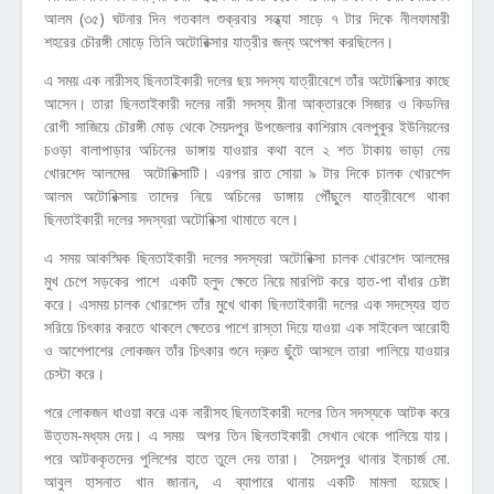
আলম (৩৫) ঘটনার দিন গতকাল শুক্রবার সন্ধ্যা সাড়ে ৭ টার দিকে নীলফামারী
শহরের চৌরঙ্গী মোড়ে তিনি অটোরিক্সার যাত্রীর জন্য অপেক্ষা করছিলেন।
এ সময় এক নারীসহ ছিনতাইকারী দলের ছয় সদস্য যাত্রীবেশে তাঁর অটোরিক্সার কাছে
আসেন। তারা ছিনতাইকারী দলের নারী সদস্য রীনা আক্তারকে সিজার ও কিডনির
রোগী সাজিয়ে চৌরঙ্গী মোড় থেকে সৈয়দপুর উপজেলার কাশিরাম বেলপুকুর ইউনিয়নের
চওড়া বালাপাড়ার অচিনের ডাঙ্গায় যাওয়ার কথা বলে ২ শত টাকায় ভাড়া নেয়
খোরশেদ আলমের অটোরিক্সাটি। এরপর রাত সোয়া ৯ টার দিকে চালক খোরশেদ
আলম অটোরিক্সায় তাদের নিয়ে অচিনের ডাঙ্গায় পৌঁছুলে যাত্রীবেশে থাকা
ছিনতাইকারী দলের সদস্যরা অটোরিক্সা থামাতে বলে।
এ সময় আকস্মিক ছিনতাইকারী দলের সদস্যরা অটোরিক্সা চালক খোরশেদ আলমের
মুখ চেপে সড়কের পাশে একটি হলুদ ক্ষেতে নিয়ে মারপিট করে হাত-পা বাঁধার চেষ্টা
করে। এসময় চালক খোরশেদ তাঁর মুখে থাকা ছিনতাইকারী দলের এক সদস্যের হাত
সরিয়ে চিৎকার করতে থাকলে ক্ষেতের পাশে রাস্তা দিয়ে যাওয়া এক সাইকেল আরোহী
ও আশেপাশের লোকজন তাঁর চিৎকার শুনে দ্রুত ছুঁটে আসলে তারা পালিয়ে যাওয়ার
চেস্টা করে।
পরে লোকজন ধাওয়া করে এক নারীসহ ছিনতাইকারী দলের তিন সদস্যকে আটক করে
উত্তম-মধ্যম দেয়। এ সময় অপর তিন ছিনতাইকারী সেখান থেকে পালিয়ে যায়।
পরে আটককৃতদের পুলিশের হাতে তুলে দেয় তারা। সৈয়দপুর থানার ইনচার্জ মো.
আবুল হাসনাত খান জানান, এ ব্যাপারে থানায় একটি মামলা হয়েছে।