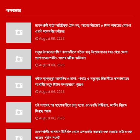
কক্সবাজার
মহেশখালী ঘাটে অতিরিক্ত টোল নয়, আগের নিয়মেই ৫ টাকা আদায়ের ঘোষণা
এমপি আলমগীর ফরিদের
August 08, 2026
সমুদ্র সৈকতের দক্ষিণ কলাতলীতে অবৈধ বালু উত্তোলনের খবর পেয়ে জেলা
প্রশাসনের পর্যটন সেলের ঝটিকা অভিযান
August 08, 2026
কউক স্বপ্নচূড়া আবাসিক এলাকা: পাহাড় ও সমুদ্রের মিতালীতে কক্সবাজারের
আগামীর নতুন টাউন সম্প্রসারণ প্রকল্প
August 06, 2026
দুই সপ্তাহ পর মহেশখালীতে চালু হলো এলএনজি টার্মিনাল, জাতীয় গ্রিডে
ফিরছে গ্যাস
August 06, 2026
মহেশখালীর ভাসমান টার্মিনাল থেকে এলএনজি সরবরাহ শুরু হওয়ায় কাটতে শুরু
করেছে গ্যাস সংকট