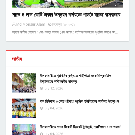
সাড়ে ৪ লক্ষ কোটি টাকার উন্নয়ন কর্মযজ্ঞে পালটে যাচ্ছে কক্সবাজার
Md Monsur Alam
ডিসেম্বর ২৮, ২০১৯
আব্দুল আলীম নোবেল ও মোঃ মনছুর আলম (এম আলম): বর্তমান সরকারের সু-দৃষ্টির কারণে উন…
জাতীয়
নীলফামারীতে প্রাথমিক বৃত্তিতে শাহীপাড়া সরকারি প্রাথমিক
বিদ্যালয়ের অবিস্মরণীয় সাফল্য
July 12, 2026
বাস মিনিবাস ও কোচ পরিবহণ শ্রমিক ইউনিয়নের কার্যালয় উদ্বোধন
July 04, 2026
নীলফামারীতে মাদক বিরোধী ক্রিকেট টুর্নামেন্ট, চ্যাম্পিয়ন ৭ নং ওয়ার্ড
July 04, 2026