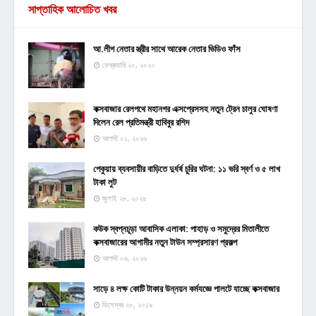
সাপ্তাহিক আলোচিত খবর
আ.লীগ নেতার স্ত্রীর সাথে আরেক নেতার ভিডিও ফাঁস
ফেব্রুয়ারি ২০, ২০২০
কক্সবাজার রেলপথে মহানগর এক্সপ্রেসসহ নতুন ট্রেন চালুর ঘোষণা
দিলেন রেল প্রতিমন্ত্রী হাবিবুর রশিদ
আগস্ট ০১, ২০২৬
পেকুয়ায় ব্যবসায়ীর বাড়িতে দুর্ধর্ষ চুরির ঘটনা: ১১ ভরি স্বর্ণ ও ৫ লাখ
টাকা লুট
জুলাই ২৮, ২০২৬
কউক স্বপ্নচূড়া আবাসিক এলাকা: পাহাড় ও সমুদ্রের মিতালীতে
কক্সবাজারের আগামীর নতুন টাউন সম্প্রসারণ প্রকল্প
আগস্ট ০৬, ২০২৬
সাড়ে ৪ লক্ষ কোটি টাকার উন্নয়ন কর্মযজ্ঞে পালটে যাচ্ছে কক্সবাজার
ডিসেম্বর ২৮, ২০১৯