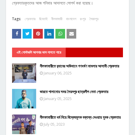
গ্রেফতারকৃতদের আজ শনিবার আদালতে সোপর্দ করা হয়েছে।
Tags:
গ্রেফতার
ছিনতাই
নীলফামারী
বাংলাদেশ
রংপুর
সৈয়দপুর
এই পোস্টগুলি আপনার ভাল লাগতে পারে
নীলফামারীতে র‍্যাবের অভিযানে গণধর্ষণ মামলার আসামী গ্রেফতার
January 06, 2025
ভারতে পালানোর সময় সৈয়দপুর ছাত্রলীগ নেতা গ্রেফতার
January 05, 2025
নীলফামারীতে ধর্ম নিয়ে বিদ্বেষমূলক বক্তব্য দেওয়ায় যুবক গ্রেফতার
July 05, 2023