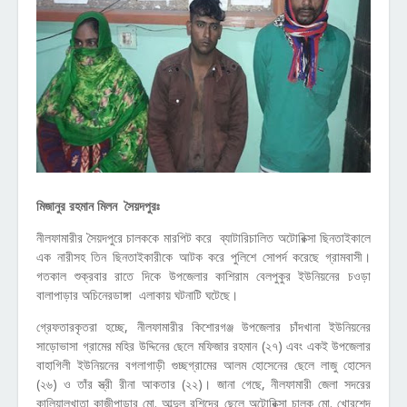
মিজানুর রহমান মিলন সৈয়দপুরঃ
নীলফামারীর সৈয়দপুরে চালককে মারপিট করে ব্যাটারিচালিত অটোরিক্সা ছিনতাইকালে
এক নারীসহ তিন ছিনতাইকারীকে আটক করে পুলিশে সোপর্দ করেছে গ্রামবাসী।
গতকাল শুক্রবার রাতে দিকে উপজেলার কাশিরাম বেলপুকুর ইউনিয়নের চওড়া
বালাপাড়ার অচিনেরডাঙ্গা এলাকায় ঘটনাটি ঘটেছে।
গ্রেফতারকৃতরা হচ্ছে, নীলফামারীর কিশোরগঞ্জ উপজেলার চাঁদখানা ইউনিয়নের
সাড়োভাসা গ্রামের মহির উদ্দিনের ছেলে মফিজার রহমান (২৭) এবং একই উপজেলার
বাহাগিলী ইউনিয়নের বগলাগাড়ী গুচ্ছগ্রামের আলম হোসেনের ছেলে লাজু হোসেন
(২৬) ও তাঁর স্ত্রী রীনা আকতার (২২)। জানা গেছে, নীলফামারী জেলা সদরের
কালিয়ালখাতা কাজীপাড়ার মো. আব্দুল রশিদের ছেলে অটোরিক্সা চালক মো. খোরশেদ