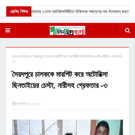
ব্রেকিং নিউজ
★
ড্যাবের ৩৭তম প্রতিষ্ঠাবার্ষিকীতে চিকিৎসক সমাবেশের শুভ উদ্বোধন করলেন প্রধানমন
হোম
সৈয়দপুর
সৈয়দপুরে চালককে মারপিট করে অটোরিক্সা ছিনতাইয়ের চেস্টা, নারীসহ গ্রেফতার
-৩
সৈয়দপুরে চালককে মারপিট করে অটোরিক্সা
ছিনতাইয়ের চেস্টা, নারীসহ গ্রেফতার -৩
নভেম্বর ২৮, ২০২০