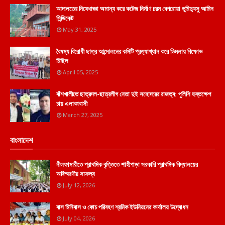
আদালতের নিষেধাজ্ঞা অমান্য করে কটেজ নির্মাণ চরম বেপরোয়া ভুমিদ্যুসু আমিন
সিন্ডিকেট
May 31, 2025
বৈষম্য বিরোধী ছাত্র আন্দোলনের কমিটি প্রত্যাখ্যান করে ডিমলায় বিক্ষোভ
মিছিল
April 05, 2025
বাঁশখালীতে ছাত্রদল-ছাত্রলীগ নেতা দুই সহোদরের রাজত্ব: পুলিশি হস্তক্ষেপ
চায় এলাকাবাসী
March 27, 2025
বাংলাদেশ
নীলফামারীতে প্রাথমিক বৃত্তিতে শাহীপাড়া সরকারি প্রাথমিক বিদ্যালয়ের
অবিস্মরণীয় সাফল্য
July 12, 2026
বাস মিনিবাস ও কোচ পরিবহণ শ্রমিক ইউনিয়নের কার্যালয় উদ্বোধন
July 04, 2026