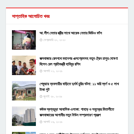
সাপ্তাহিক আলোচিত খবর
আ.লীগ নেতার স্ত্রীর সাথে আরেক নেতার ভিডিও ফাঁস
ফেব্রুয়ারি ২০, ২০২০
কক্সবাজার রেলপথে মহানগর এক্সপ্রেসসহ নতুন ট্রেন চালুর ঘোষণা
দিলেন রেল প্রতিমন্ত্রী হাবিবুর রশিদ
আগস্ট ০১, ২০২৬
পেকুয়ায় ব্যবসায়ীর বাড়িতে দুর্ধর্ষ চুরির ঘটনা: ১১ ভরি স্বর্ণ ও ৫ লাখ
টাকা লুট
জুলাই ২৮, ২০২৬
কউক স্বপ্নচূড়া আবাসিক এলাকা: পাহাড় ও সমুদ্রের মিতালীতে
কক্সবাজারের আগামীর নতুন টাউন সম্প্রসারণ প্রকল্প
আগস্ট ০৬, ২০২৬