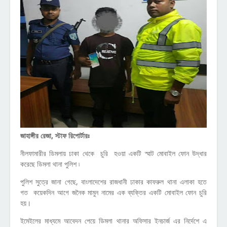
জাহাঙ্গীর রেজা, স্টাফ রিপোর্টারঃ
নীলফামারীর ডিমলায় ঢাকা থেকে চুরি হওয়া একটি স্মাট মোবাইল ফোন উদ্ধার
করেছে ডিমলা থানা পুলিশ ৷
পুলিশ সুত্রে জানা গেছে, বাংলাদেশের রাজধানী ঢাকার কাফরুল থানা এলাকা হতে
গত কয়েকদিন আগে জনৈক মামুন নামের এক ব্যক্তির একটি মোবাইল ফোন চুরি
হয়।
ইমেইলের মাধ্যমে আবেদন পেয়ে ডিমলা থানার অফিসার ইনচার্জ এর নির্দেশে এ