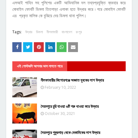
এসআই শাহিন সহ পুলিশের একটি আভিযানিক দল তথ্যপ্রযুক্তি ব্যবহার করে
মোবাইল ফোনটি ডিমলা তিতপাড়া এলাকা হতে উদ্ধার করে ৷ পরে মোবাইল ফোনটি
এর প্রকৃত মালিক কে বুঝিয়ে দেয় ডিমলা থানা পুলিশ।
Tags:
উদ্ধার
ডিমলা
নীলফামারী
বাংলাদেশ
রংপুর
এই পোস্টগুলি আপনার ভাল লাগতে পারে
নীলফামারীর কিশোরগঞ্জে অজ্ঞাত যুবকের লাশ উদ্ধার
February 10, 2022
সৈয়দপুরে চুরি যাওয়া ৬টি গরু ধাওয়া করে উদ্ধার
October 30, 2021
সৈয়দপুরে পুকুরপাড় থেকে মেকানিকের লাশ উদ্ধার