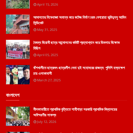
April 15, 2026
আদালতের নিষেধাজ্ঞা অমান্য করে কটেজ নির্মাণ চরম বেপরোয়া ভুমিদ্যুসু আমিন
সিন্ডিকেট
May 31, 2025
বৈষম্য বিরোধী ছাত্র আন্দোলনের কমিটি প্রত্যাখ্যান করে ডিমলায় বিক্ষোভ
মিছিল
April 05, 2025
বাঁশখালীতে ছাত্রদল-ছাত্রলীগ নেতা দুই সহোদরের রাজত্ব: পুলিশি হস্তক্ষেপ
চায় এলাকাবাসী
March 27, 2025
বাংলাদেশ
নীলফামারীতে প্রাথমিক বৃত্তিতে শাহীপাড়া সরকারি প্রাথমিক বিদ্যালয়ের
অবিস্মরণীয় সাফল্য
July 12, 2026