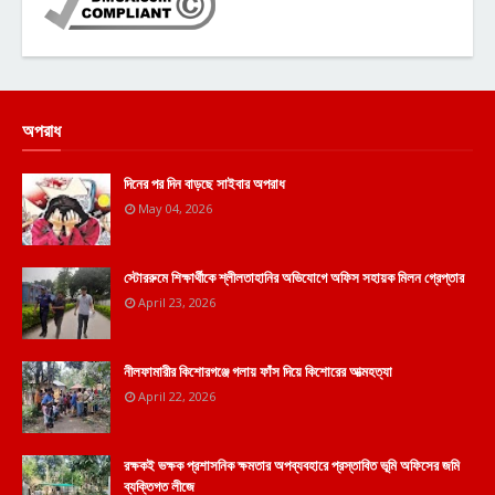
অপরাধ
দিনের পর দিন বাড়ছে সাইবার অপরাধ
May 04, 2026
স্টোররুমে শিক্ষার্থীকে শ্লীলতাহানির অভিযোগে অফিস সহায়ক মিলন গ্রেপ্তার
April 23, 2026
নীলফামারীর কিশোরগঞ্জে গলায় ফাঁস দিয়ে কিশোরের আত্মহত্যা
April 22, 2026
রক্ষকই ভক্ষক প্রশাসনিক ক্ষমতার অপব্যবহারে প্রস্তাবিত ভূমি অফিসের জমি
ব্যক্তিগত লীজে