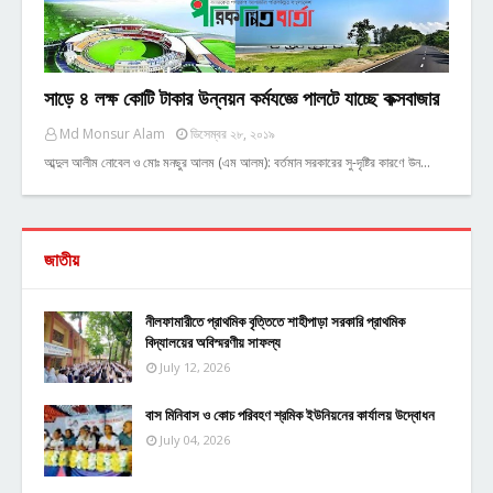
সাড়ে ৪ লক্ষ কোটি টাকার উন্নয়ন কর্মযজ্ঞে পালটে যাচ্ছে কক্সবাজার
Md Monsur Alam
ডিসেম্বর ২৮, ২০১৯
আব্দুল আলীম নোবেল ও মোঃ মনছুর আলম (এম আলম): বর্তমান সরকারের সু-দৃষ্টির কারণে উন…
জাতীয়
নীলফামারীতে প্রাথমিক বৃত্তিতে শাহীপাড়া সরকারি প্রাথমিক
বিদ্যালয়ের অবিস্মরণীয় সাফল্য
July 12, 2026
বাস মিনিবাস ও কোচ পরিবহণ শ্রমিক ইউনিয়নের কার্যালয় উদ্বোধন
July 04, 2026