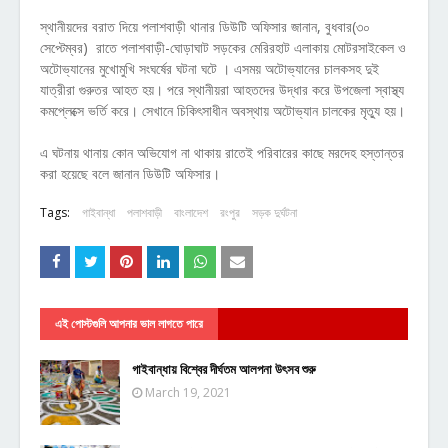
স্থানীয়দের বরাত দিয়ে পলাশবাড়ী থানার ডিউটি অফিসার জানান, বুধবার(৩০
সেপ্টেম্বর) রাতে পলাশবাড়ী-ঘোড়াঘাট সড়কের মেরিরহাট এলাকায় মোটরসাইকেল ও
অটোভ্যানের মুখোমুখি সংঘর্ষের ঘটনা ঘটে । এসময় অটোভ্যানের চালকসহ দুই
যাত্রীরা গুরুতর আহত হয়। পরে স্থানীয়রা আহতদের উদ্ধার করে উপজেলা স্বাস্থ্য
কমপ্লেক্সে ভর্তি করে। সেখানে চিকিৎসাধীন অবস্থায় অটোভ্যান চালকের মৃত্যু হয়।
এ ঘটনায় থানায় কোন অভিযোগ না থাকায় রাতেই পরিবারের কাছে মরদেহ হস্তান্তর
করা হয়েছে বলে জানান ডিউটি অফিসার।
Tags:
গাইবান্ধা
পলাশবাড়ী
বাংলাদেশ
রংপুর
সড়ক দুর্ঘটনা
এই পোস্টগুলি আপনার ভাল লাগতে পারে
গাইবান্ধায় বিশ্বের দীর্ঘতম আলপনা উৎসব শুরু
March 19, 2021