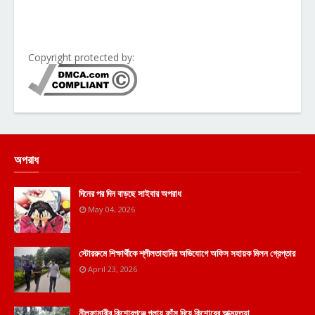
Copyright protected by:
অপরাধ
দিনের পর দিন বাড়ছে সাইবার অপরাধ
May 04, 2026
স্টোররুমে শিক্ষার্থীকে শ্লীলতাহানির অভিযোগে অফিস সহায়ক মিলন গ্রেপ্তার
April 23, 2026
নীলফামারীর কিশোরগঞ্জে গলায় ফাঁস দিয়ে কিশোরের আত্মহত্যা