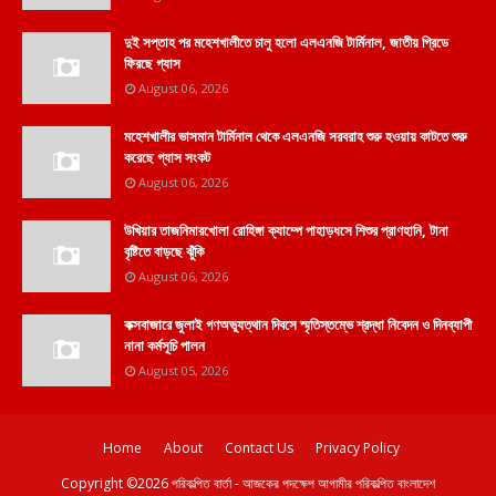
দুই সপ্তাহ পর মহেশখালীতে চালু হলো এলএনজি টার্মিনাল, জাতীয় গ্রিডে
ফিরছে গ্যাস
August 06, 2026
মহেশখালীর ভাসমান টার্মিনাল থেকে এলএনজি সরবরাহ শুরু হওয়ায় কাটতে শুরু
করেছে গ্যাস সংকট
August 06, 2026
উখিয়ার তাজনিমারখোলা রোহিঙ্গা ক্যাম্পে পাহাড়ধসে শিশুর প্রাণহানি, টানা
বৃষ্টিতে বাড়ছে ঝুঁকি
August 06, 2026
কক্সবাজারে জুলাই গণঅভ্যুত্থান দিবসে স্মৃতিস্তম্ভে শ্রদ্ধা নিবেদন ও দিনব্যাপী
নানা কর্মসূচি পালন
August 05, 2026
Home
About
Contact Us
Privacy Policy
Copyright ©
2026
পরিকল্পিত বার্তা - আজকের পদক্ষেপ আগামীর পরিকল্পিত বাংলাদেশ