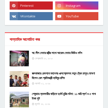
সাপ্তাহিক আলোচিত খবর
আ.লীগ নেতার স্ত্রীর সাথে আরেক নেতার ভিডিও ফাঁস
ফেব্রুয়ারি ২০, ২০২০
কক্সবাজার রেলপথে মহানগর এক্সপ্রেসসহ নতুন ট্রেন চালুর ঘোষণা
দিলেন রেল প্রতিমন্ত্রী হাবিবুর রশিদ
আগস্ট ০১, ২০২৬
পেকুয়ায় ব্যবসায়ীর বাড়িতে দুর্ধর্ষ চুরির ঘটনা: ১১ ভরি স্বর্ণ ও ৫ লাখ
টাকা লুট
জুলাই ২৮, ২০২৬