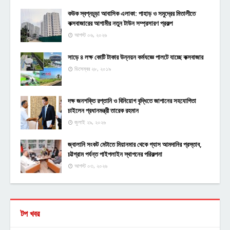
কউক স্বপ্নচূড়া আবাসিক এলাকা: পাহাড় ও সমুদ্রের মিতালীতে
কক্সবাজারের আগামীর নতুন টাউন সম্প্রসারণ প্রকল্প
আগস্ট ০৬, ২০২৬
সাড়ে ৪ লক্ষ কোটি টাকার উন্নয়ন কর্মযজ্ঞে পালটে যাচ্ছে কক্সবাজার
ডিসেম্বর ২৮, ২০১৯
দক্ষ জনশক্তি রপ্তানি ও বিনিয়োগ বৃদ্ধিতে জাপানের সহযোগিতা
চাইলেন প্রধানমন্ত্রী তারেক রহমান
জুলাই ২৯, ২০২৬
জ্বালানি সংকট মেটাতে মিয়ানমার থেকে গ্যাস আমদানির প্রস্তাব,
চট্টগ্রাম পর্যন্ত পাইপলাইন স্থাপনের পরিকল্পনা
আগস্ট ০৩, ২০২৬
টপ খবর