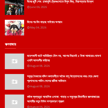
ঈদের ছুটি শেষ: ঢাকামুখি ট্রেনগুলোতে বিপুল ভিড়, নিরাপত্তার উদ্বেগ
June 06, 2026
দিনের পর দিন বাড়ছে সাইবার অপরাধ
May 04, 2026
কক্সবাজার
মহেশখালী ঘাটে অতিরিক্ত টোল নয়, আগের নিয়মেই ৫ টাকা আদায়ের ঘোষণা
এমপি আলমগীর ফরিদের
August 08, 2026
সমুদ্র সৈকতের দক্ষিণ কলাতলীতে অবৈধ বালু উত্তোলনের খবর পেয়ে জেলা
প্রশাসনের পর্যটন সেলের ঝটিকা অভিযান
August 08, 2026
কউক স্বপ্নচূড়া আবাসিক এলাকা: পাহাড় ও সমুদ্রের মিতালীতে কক্সবাজারের
আগামীর নতুন টাউন সম্প্রসারণ প্রকল্প
August 06, 2026