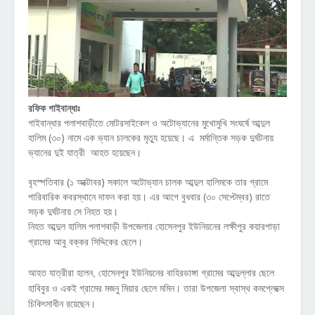
রফিক গাইবান্ধাঃ
গাইবান্ধার পলাশবাড়ীতে মোটরসাইকেল ও অটোভ্যানের মুখোমুখি সংঘর্ষে আব্দুল
হালিম (৩০) নামে এক ভ্যান চালকের মৃত্যু হয়েছে। এ মর্মান্তিক সড়ক দুর্ঘটনায়
ভ্যানের দুই যাত্রী আহত হয়েছেন।
বৃহস্পতিবার (১ অক্টোবর) সকালে অটোভ্যান চালক আব্দুল হালিমকে তার গ্রামে
পারিবারিক কবরস্থানে দাফন করা হয়। এর আগে বুধবার (৩০ সেপ্টেম্বর) রাতে
সড়ক দুর্ঘটনায় সে নিহত হয়।
নিহত আব্দুল হালিম পলাশবাড়ী
উপজেলার হোসেনপুর ইউনিয়নের লক্ষীপুর কয়ারপাড়া
গ্রামের আবু বক্কর সিদ্দিকের ছেলে।
আহত যাত্রীরা হলেন, হোসেনপুর ইউনিয়নের বাহিরডাঙ্গা গ্রামের আব্দুল্লার ছেলে
হাবিবুর ও একই গ্রামের মজনু মিয়ার ছেলে মমিন। তারা উপজেলা স্বাস্থ কমপ্লেক্সে
চিকিৎসাধীন রয়েছেন।