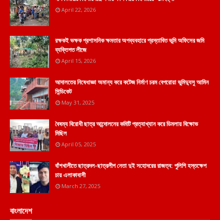
April 22, 2026
রক্ষকই ভক্ষক প্রশাসনিক ক্ষমতার অপব্যবহারে প্রস্তাবিত ভূমি অফিসের জমি
ব্যক্তিগত লীজে
April 15, 2026
আদালতের নিষেধাজ্ঞা অমান্য করে কটেজ নির্মাণ চরম বেপরোয়া ভুমিদ্যুসু আমিন
সিন্ডিকেট
May 31, 2025
বৈষম্য বিরোধী ছাত্র আন্দোলনের কমিটি প্রত্যাখ্যান করে ডিমলায় বিক্ষোভ
মিছিল
April 05, 2025
বাঁশখালীতে ছাত্রদল-ছাত্রলীগ নেতা দুই সহোদরের রাজত্ব: পুলিশি হস্তক্ষেপ
চায় এলাকাবাসী
March 27, 2025
বাংলাদেশ