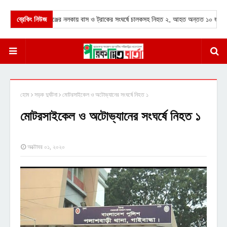
★
ব্রেকিং নিউজ
সিরাজগঞ্জের নলকায় বাস ও ট্রাকের সংঘর্ষে চালকসহ নিহত ২, আহত অন্তত ১০ জন।
হোম
সড়ক দুর্ঘটনা
মোটরসাইকেল ও অটোভ্যানের সংঘর্ষে নিহত ১
মোটরসাইকেল ও অটোভ্যানের সংঘর্ষে নিহত ১
অক্টোবর ০১, ২০২০