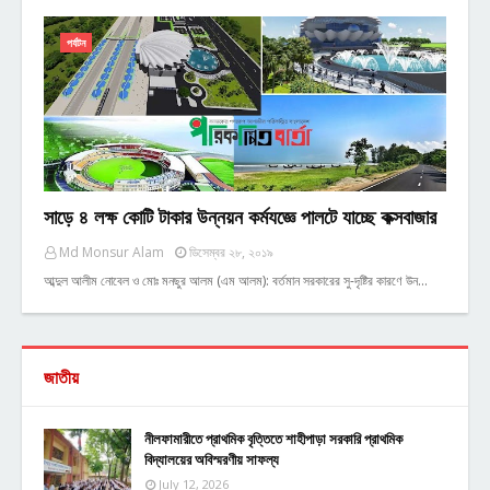
পর্যটন
সাড়ে ৪ লক্ষ কোটি টাকার উন্নয়ন কর্মযজ্ঞে পালটে যাচ্ছে কক্সবাজার
Md Monsur Alam
ডিসেম্বর ২৮, ২০১৯
আব্দুল আলীম নোবেল ও মোঃ মনছুর আলম (এম আলম): বর্তমান সরকারের সু-দৃষ্টির কারণে উন…
জাতীয়
নীলফামারীতে প্রাথমিক বৃত্তিতে শাহীপাড়া সরকারি প্রাথমিক
বিদ্যালয়ের অবিস্মরণীয় সাফল্য
July 12, 2026