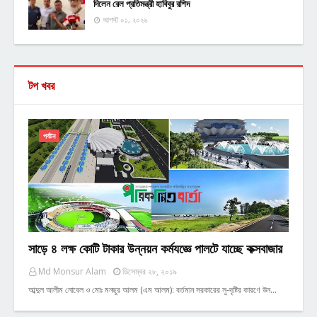
দিলেন রেল প্রতিমন্ত্রী হাবিবুর রশিদ
আগস্ট ০১, ২০২৬
টপ খবর
পর্যটন
সাড়ে ৪ লক্ষ কোটি টাকার উন্নয়ন কর্মযজ্ঞে পালটে যাচ্ছে কক্সবাজার
Md Monsur Alam
ডিসেম্বর ২৮, ২০১৯
আব্দুল আলীম নোবেল ও মোঃ মনছুর আলম (এম আলম): বর্তমান সরকারের সু-দৃষ্টির কারণে উন…