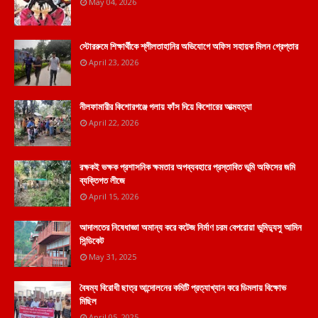
May 04, 2026
স্টোররুমে শিক্ষার্থীকে শ্লীলতাহানির অভিযোগে অফিস সহায়ক মিলন গ্রেপ্তার
April 23, 2026
নীলফামারীর কিশোরগঞ্জে গলায় ফাঁস দিয়ে কিশোরের আত্মহত্যা
April 22, 2026
রক্ষকই ভক্ষক প্রশাসনিক ক্ষমতার অপব্যবহারে প্রস্তাবিত ভূমি অফিসের জমি
ব্যক্তিগত লীজে
April 15, 2026
আদালতের নিষেধাজ্ঞা অমান্য করে কটেজ নির্মাণ চরম বেপরোয়া ভুমিদ্যুসু আমিন
সিন্ডিকেট
May 31, 2025
বৈষম্য বিরোধী ছাত্র আন্দোলনের কমিটি প্রত্যাখ্যান করে ডিমলায় বিক্ষোভ
মিছিল
April 05, 2025