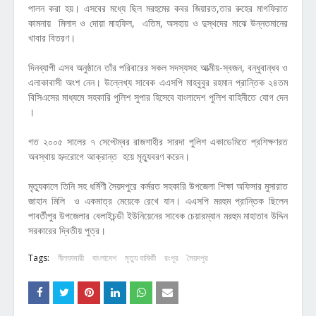
পালন করা হয়। এসবের মধ্যে ছিল মরহুমের কবর জিয়ারত,তার রুহের মাগফিরাত
কামনায় মিলাদ ও দোয়া মাহফিল, এতিম, অসহায় ও দুস্থদের মাঝে উন্নতমানের
খাবার বিতরণ।
দিনব্যাপী এসব অনুষ্ঠানে তাঁর পরিবারের সকল সদস্যসহ আত্মীয়-স্বজন, বন্ধুবান্ধব ও
এলাকাবাসী অংশ নেন। উল্লেখ্য সাবেক এএসপি মাহবুবুর রহমান প্রান্তিক ২৪তম
বিসিএসের মাধ্যমে সহকারি পুলিশ সুপার হিসেবে বাংলাদেশ পুলিশ বাহিনীতে যোগ দেন
।
গত ২০০৫ সালের ৭ সেপ্টেম্বর রাজশাহীর সারদা পুলিশ একাডেমিতে প্রশিক্ষণরত
অবস্থায় হৃদরোগে আক্রান্ত হয়ে মৃত্যুবরণ করেন।
মৃত্যুকালে তিনি সহ ধর্মিণী সৈয়দপুরে কর্মরত সহকারি উপজেলা শিক্ষা অফিসার মুসারাত
জাহান মিলি ও একমাত্র মেয়েকে রেখে যান। এএসপি মরহুম প্রান্তিক ছিলেন
পাবর্তীপুর উপজেলার বেলাইচন্ডী ইউনিয়েনের সাবেক চেয়ারম্যান মরহুম মাহাতাব উদ্দিন
সরকারের দ্বিতীয় পুত্র।
Tags:
নীলফামারী
বাংলাদেশ
মৃত্যু বাষির্কী
রংপুর
সৈয়দপুর