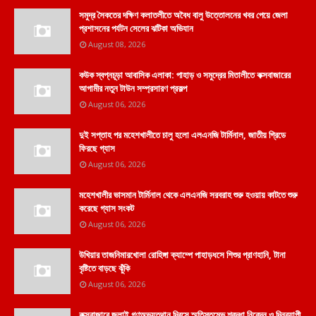
সমুদ্র সৈকতের দক্ষিণ কলাতলীতে অবৈধ বালু উত্তোলনের খবর পেয়ে জেলা
প্রশাসনের পর্যটন সেলের ঝটিকা অভিযান
August 08, 2026
কউক স্বপ্নচূড়া আবাসিক এলাকা: পাহাড় ও সমুদ্রের মিতালীতে কক্সবাজারের
আগামীর নতুন টাউন সম্প্রসারণ প্রকল্প
August 06, 2026
দুই সপ্তাহ পর মহেশখালীতে চালু হলো এলএনজি টার্মিনাল, জাতীয় গ্রিডে
ফিরছে গ্যাস
August 06, 2026
মহেশখালীর ভাসমান টার্মিনাল থেকে এলএনজি সরবরাহ শুরু হওয়ায় কাটতে শুরু
করেছে গ্যাস সংকট
August 06, 2026
উখিয়ার তাজনিমারখোলা রোহিঙ্গা ক্যাম্পে পাহাড়ধসে শিশুর প্রাণহানি, টানা
বৃষ্টিতে বাড়ছে ঝুঁকি
August 06, 2026
কক্সবাজারে জুলাই গণঅভ্যুত্থান দিবসে স্মৃতিস্তম্ভে শ্রদ্ধা নিবেদন ও দিনব্যাপী