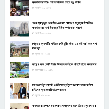
কক্সবাজারে অবৈধ স্পা'র আড়ালে চলছে মুধু বিলাস
আগস্ট ২৮, ২০২৩
কউক স্বপ্নচূড়া আবাসিক এলাকা: পাহাড় ও সমুদ্রের মিতালীতে
কক্সবাজারের আগামীর নতুন টাউন সম্প্রসারণ প্রকল্প
আগস্ট ০৬, ২০২৬
পেকুয়ায় ব্যবসায়ীর বাড়িতে দুর্ধর্ষ চুরির ঘটনা: ১১ ভরি স্বর্ণ ও ৫ লাখ
টাকা লুট
জুলাই ২৮, ২০২৬
সাড়ে ৪ লক্ষ কোটি টাকার উন্নয়ন কর্মযজ্ঞে পালটে যাচ্ছে কক্সবাজার
ডিসেম্বর ২৮, ২০১৯
দক্ষ জনশক্তি রপ্তানি ও বিনিয়োগ বৃদ্ধিতে জাপানের সহযোগিতা
চাইলেন প্রধানমন্ত্রী তারেক রহমান
জুলাই ২৯, ২০২৬
কক্সবাজার রেলপথে মহানগর এক্সপ্রেসসহ নতুন ট্রেন চালুর ঘোষণা