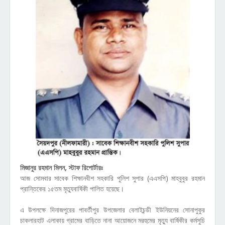
মিজানুর রহমান মিলন, স্টাফ রিপোর্টারঃ
আজ সোমবার সাবেক শিক্ষানবীশ সহকারি পুলিশ সুপার (এএসপি) মাহবুবুর রহমান
প্রান্তিকের ১৫তম মৃত্যুবার্ষিকী পালিত হয়েছে।
এ উপলক্ষে দিনাজপুরের পাবর্তীপুর উপজেলার বেলাইচন্ডী ইউনিয়নের সোনাপুকুর
চাকলারহাট এলাকায় গ্রামের বাড়িতে নানা আয়োজনে মরহুমের মৃত্যু বার্ষিকীর কর্মসুচি