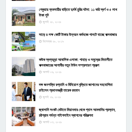
পেকুয়ায় ব্যবসায়ীর বাড়িতে দুর্ধর্ষ চুরির ঘটনা: ১১ ভরি স্বর্ণ ও ৫ লাখ
টাকা লুট
জুলাই ২৮, ২০২৬
সাড়ে ৪ লক্ষ কোটি টাকার উন্নয়ন কর্মযজ্ঞে পালটে যাচ্ছে কক্সবাজার
ডিসেম্বর ২৮, ২০১৯
কউক স্বপ্নচূড়া আবাসিক এলাকা: পাহাড় ও সমুদ্রের মিতালীতে
কক্সবাজারের আগামীর নতুন টাউন সম্প্রসারণ প্রকল্প
আগস্ট ০৬, ২০২৬
দক্ষ জনশক্তি রপ্তানি ও বিনিয়োগ বৃদ্ধিতে জাপানের সহযোগিতা
চাইলেন প্রধানমন্ত্রী তারেক রহমান
জুলাই ২৯, ২০২৬
জ্বালানি সংকট মেটাতে মিয়ানমার থেকে গ্যাস আমদানির প্রস্তাব,
চট্টগ্রাম পর্যন্ত পাইপলাইন স্থাপনের পরিকল্পনা
আগস্ট ০৩, ২০২৬