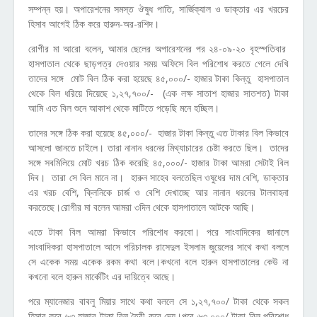
সম্পন্ন হয়। অপারেশনের সমস্ত ঔষুধ পাতি, সার্জিক্যাল ও ডাক্তার এর খরচের
হিসাব আগেই ঠিক করে হারুন-অর-রশিদ।
রোগীর মা আরো বলেন, আমার ছেলের অপারেশনের পর ২৪-০৯-২০ বৃহস্পতিবার
হাসপাতাল থেকে ছাড়পত্র দেওয়ার সময় অফিসে বিল পরিশোধ করতে গেলে দেখি
তাদের সঙ্গে মোট বিল ঠিক করা হয়েছে ৪৫,০০০/- হাজার টাকা কিন্তু হাসপাতাল
থেকে বিল ধরিয়ে দিয়েছে ১,২৭,৭০০/- (এক লক্ষ সাতাশ হাজার সাতশত) টাকা
আমি এত বিল শুনে আকাশ থেকে মাটিতে পড়েছি মনে হচ্ছিল।
তাদের সঙ্গে ঠিক করা হয়েছে ৪৫,০০০/- হাজার টাকা কিন্তু এত টাকার বিল কিভাবে
আসলো জানতে চাইলে। তারা নানান ধরনের মিথ্যাচারের চেষ্টা করতে ছিল। তাদের
সঙ্গে সবমিলিয়ে মোট খরচ ঠিক করেছি ৪৫,০০০/- হাজার টাকা আমরা সেটাই বিল
দিব। তারা সে বিল মানে না। হারুন সাহেব বলতেছিল ওষুধের দাম বেশি, ডাক্তার
এর খরচ বেশি, ক্লিনিকে চার্জ ও বেশি দেখাচ্ছে আর নানান ধরনের টালবাহনা
করতেছে।রোগীর মা বলেন আমরা ৩দিন থেকে হাসপাতালে আটকে আছি।
এতে টাকা বিল আমরা কিভাবে পরিশোধ করবো। পরে সাংবাদিকের জানালে
সাংবাদিকরা হাসপাতালে আসে পরিচালক রাসেদুল ইসলাম জুয়েলের সাথে কথা বললে
সে একেক সময় একেক রকম কথা বলে।কখনো বলে হারুন হাসপাতালের কেউ না
কখনো বলে হারুন মার্কেটিং এর দায়িত্বে আছে।
পরে ম্যানেজার বাবলু মিয়ার সাথে কথা বললে সে ১,২৭,৭০০/ টাকা থেকে সকল
হিসাব করে ৬৩ হাজার টাকা বিল তৈরী করে দেয়।পরে ৬৩,০০০/ টাকা বিল পরিশোধ