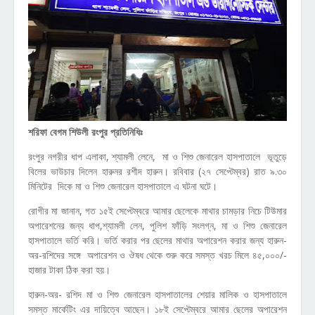
শরিফা বেগম শিউলী রংপুর প্রতিনিধিঃ
রংপুর নগরীর ধাপ এলাকা, শ্যামলী লেনে, মা ও শিশু জেনারেল হাসপাতালে ভূতুড়ে
বিলের ভাউচার দিলেন হারুনর রশীদ হারুন। রবিবার (২৭ সেপ্টেম্বর) রাত ৯.৩০
মিনিটের দিকে মা ও শিশু জেনারেল হাসপাতালে এ ঘটনা ঘটে।
রোগীর মা জানান, গত ১৫ই সেপ্টেম্বরে আমার ছেলেকে মাথার চামড়ার নিচে টিউমার
অপারেশনের জন্য ধাপ,শ্যামলী লেন, পুলিশ ফাঁড়ি সংলগ্ন, মা ও শিশু জেনারেল
হাসপাতালে ভর্তি করি। ভর্তি করার পর ছেলের মাথার অপারেশন করার জন্য হারুন-
অর-রশিদের সঙ্গে অপারেশন ও ঔষধ থেকে শুরু করে সমস্ত খরচ মিলে ৪৫,০০০/-
হাজার টাকা ঠিক করা হয়।
হারুন-অর- রশিদ মা ও শিশু জেনারেল হাসপাতালের শেয়ার মালিক ও হাসপাতালে
সমস্ত মার্কেটিং এর দায়িত্বে আছেন। ১৮ই সেপ্টেম্বরে আমার ছেলের অপারেশন