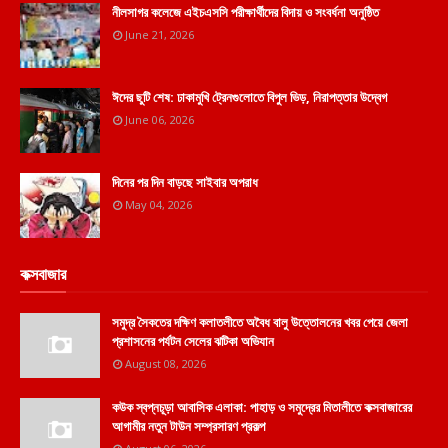
নীলসাগর কলেজে এইচএসসি পরীক্ষার্থীদের বিদায় ও সংবর্ধনা অনুষ্ঠিত
June 21, 2026
ঈদের ছুটি শেষ: ঢাকামুখি ট্রেনগুলোতে বিপুল ভিড়, নিরাপত্তার উদ্বেগ
June 06, 2026
দিনের পর দিন বাড়ছে সাইবার অপরাধ
May 04, 2026
কক্সবাজার
সমুদ্র সৈকতের দক্ষিণ কলাতলীতে অবৈধ বালু উত্তোলনের খবর পেয়ে জেলা
প্রশাসনের পর্যটন সেলের ঝটিকা অভিযান
August 08, 2026
কউক স্বপ্নচূড়া আবাসিক এলাকা: পাহাড় ও সমুদ্রের মিতালীতে কক্সবাজারের
আগামীর নতুন টাউন সম্প্রসারণ প্রকল্প