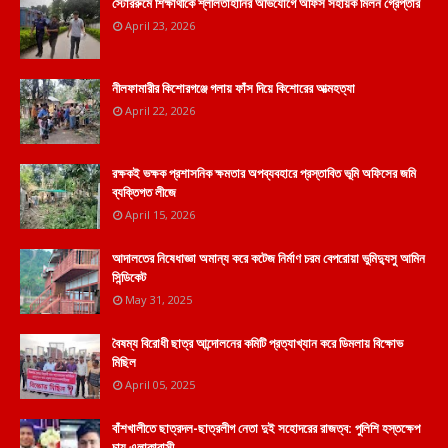
স্টোররুমে শিক্ষার্থীকে শ্লীলতাহানির অভিযোগে অফিস সহায়ক মিলন গ্রেপ্তার
April 23, 2026
নীলফামারীর কিশোরগঞ্জে গলায় ফাঁস দিয়ে কিশোরের আত্মহত্যা
April 22, 2026
রক্ষকই ভক্ষক প্রশাসনিক ক্ষমতার অপব্যবহারে প্রস্তাবিত ভূমি অফিসের জমি
ব্যক্তিগত লীজে
April 15, 2026
আদালতের নিষেধাজ্ঞা অমান্য করে কটেজ নির্মাণ চরম বেপরোয়া ভুমিদ্যুসু আমিন
সিন্ডিকেট
May 31, 2025
বৈষম্য বিরোধী ছাত্র আন্দোলনের কমিটি প্রত্যাখ্যান করে ডিমলায় বিক্ষোভ
মিছিল
April 05, 2025
বাঁশখালীতে ছাত্রদল-ছাত্রলীগ নেতা দুই সহোদরের রাজত্ব: পুলিশি হস্তক্ষেপ
চায় এলাকাবাসী