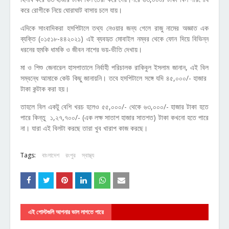
করে রোগীকে নিয়ে ঘোরাঘাট বাসায় চলে যায়।
এদিকে সাংবাদিকরা হসপিটালে তথ্য নেওয়ার জন্য গেলে রাজু নামের অজ্ঞাত এক
ব্যক্তি (০১৫১৮-৪৪২০২১) এই ব্যবহৃত মোবাইল নম্বর থেকে ফোন দিয়ে বিভিন্ন
ধরনের হুমকি ধামকি ও জীবন নাশের ভয়-ভীতি দেখায়।
মা ও শিশু জেনারেল হাসপাতালে নির্বাহী পরিচালক রাকিবুল ইসলাম জানান, এই বিল
সম্বন্ধে আমাকে কেউ কিছু জানায়নি। তবে হসপিটালে সঙ্গে যদি ৪৫,০০০/- হাজার
টাকা কন্টাক করা হয়।
তাহলে বিল একটু বেশি খরচ হলেও ৫৫,০০০/- থেকে ৬৩,০০০/- হাজার টাকা হতে
পারে কিন্তু ১,২৭,৭০০/- (এক লক্ষ সাতাশ হাজার সাতশত) টাকা কখনো হতে পারে
না। যারা এই বিলটা করছে তারা খুব খারাপ কাজ করছে।
Tags:
বাংলাদেশ
রংপুর
স্বাস্থ্য
এই পোস্টগুলি আপনার ভাল লাগতে পারে