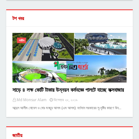
টপ খবর
পর্যটন
সাড়ে ৪ লক্ষ কোটি টাকার উন্নয়ন কর্মযজ্ঞে পালটে যাচ্ছে কক্সবাজার
Md Monsur Alam
ডিসেম্বর ২৮, ২০১৯
আব্দুল আলীম নোবেল ও মোঃ মনছুর আলম (এম আলম): বর্তমান সরকারের সু-দৃষ্টির কারণে উন…
জাতীয়