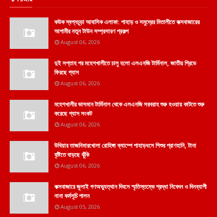
কউক স্বপ্নচূড়া আবাসিক এলাকা: পাহাড় ও সমুদ্রের মিতালীতে কক্সবাজারের
আগামীর নতুন টাউন সম্প্রসারণ প্রকল্প
August 06, 2026
দুই সপ্তাহ পর মহেশখালীতে চালু হলো এলএনজি টার্মিনাল, জাতীয় গ্রিডে
ফিরছে গ্যাস
August 06, 2026
মহেশখালীর ভাসমান টার্মিনাল থেকে এলএনজি সরবরাহ শুরু হওয়ায় কাটতে শুরু
করেছে গ্যাস সংকট
August 06, 2026
উখিয়ার তাজনিমারখোলা রোহিঙ্গা ক্যাম্পে পাহাড়ধসে শিশুর প্রাণহানি, টানা
বৃষ্টিতে বাড়ছে ঝুঁকি
August 06, 2026
কক্সবাজারে জুলাই গণঅভ্যুত্থান দিবসে স্মৃতিস্তম্ভে শ্রদ্ধা নিবেদন ও দিনব্যাপী
নানা কর্মসূচি পালন
August 05, 2026