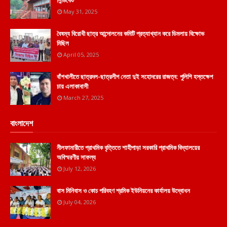
সিন্ডিকেট
May 31, 2025
বৈষম্য বিরোধী ছাত্র আন্দোলনের কমিটি প্রত্যাখ্যান করে ডিমলায় বিক্ষোভ
মিছিল
April 05, 2025
বাঁশখালীতে ছাত্রদল-ছাত্রলীগ নেতা দুই সহোদরের রাজত্ব: পুলিশি হস্তক্ষেপ
চায় এলাকাবাসী
March 27, 2025
বাংলাদেশ
নীলফামারীতে প্রাথমিক বৃত্তিতে শাহীপাড়া সরকারি প্রাথমিক বিদ্যালয়ের
অবিস্মরণীয় সাফল্য
July 12, 2026
বাস মিনিবাস ও কোচ পরিবহণ শ্রমিক ইউনিয়নের কার্যালয় উদ্বোধন
July 04, 2026