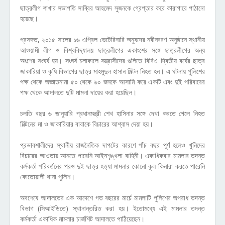
ছাত্রলীগ শাখার সভাপতি সাব্বির আহমেদ সুজনকে গ্রেপ্তার করে কারাগারে পাঠানো
হয়েছে।
প্রসঙ্গত, ২০১৫ সালের ১৬ এপ্রিল ভেটেরিনারি অনুষদের নবীনবরণ অনুষ্ঠানে স্থানীয়
আওয়ামী লীগ ও বিশ্ববিদ্যালয় ছাত্রলীগের একাংশের সঙ্গে ছাত্রলীগের অন্য
অংশের সংঘর্ষ হয়। সংঘর্ষ চলাকালে সন্ত্রাসীদের গুলিতে বিবিএ দ্বিতীয় বর্ষের ছাত্র
জাকারিয়া ও কৃষি বিভাগের ছাত্র মাহমুদুল হাসান মিল্টন নিহত হন। এ ঘটনায় পুলিশের
পক্ষ থেকে অজ্ঞাতনামা ৫০ থেকে ৬০ জনকে আসামি করে একটি এবং দুই পরিবারের
পক্ষ থেকে আদালতে দুটি মামলা দায়ের করা হয়েছিল।
চলতি বছর ৬ জানুয়ারি প্রধানমন্ত্রী শেখ হাসিনার সঙ্গে দেখা করতে গেলে নিহত
মিল্টনের মা ও জাকারিয়ার বাবাকে বিচারের আশ্বাস দেয়া হয়।
প্রভাবশালীদের স্থানীয় রাজনৈতিক দাপটের কারণে পাঁচ বছর পূর্ণ হলেও খুনিদের
বিচারের আওতায় আনতে পারেনি আইনশৃঙ্খলা বাহিনী। একাধিকবার মামলার তদন্ত
কর্মকর্তা পরিবর্তনের পরও দুই ছাত্র হত্যা মামলার কোনো কূল-কিনারা করতে পারেনি
কোতোয়ালী থানা পুলিশ।
অবশেষে আদালতের এক আদেশে গত বছরের মার্চে মামলাটি পুলিশের অপরাধ তদন্ত
বিভাগ (সিআইডিতে) স্থানান্তরিত করা হয়। ইতোমধ্যে এই মামলার তদন্ত
কর্মকর্তা একাধিক মামলার চার্জশিট আদালতে পাঠিয়েছেন।