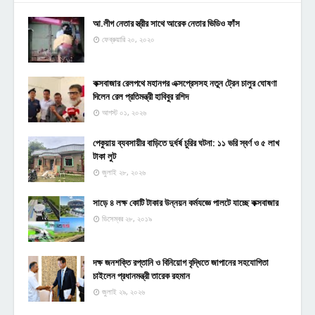
আ.লীগ নেতার স্ত্রীর সাথে আরেক নেতার ভিডিও ফাঁস
ফেব্রুয়ারি ২০, ২০২০
কক্সবাজার রেলপথে মহানগর এক্সপ্রেসসহ নতুন ট্রেন চালুর ঘোষণা
দিলেন রেল প্রতিমন্ত্রী হাবিবুর রশিদ
আগস্ট ০১, ২০২৬
পেকুয়ায় ব্যবসায়ীর বাড়িতে দুর্ধর্ষ চুরির ঘটনা: ১১ ভরি স্বর্ণ ও ৫ লাখ
টাকা লুট
জুলাই ২৮, ২০২৬
সাড়ে ৪ লক্ষ কোটি টাকার উন্নয়ন কর্মযজ্ঞে পালটে যাচ্ছে কক্সবাজার
ডিসেম্বর ২৮, ২০১৯
দক্ষ জনশক্তি রপ্তানি ও বিনিয়োগ বৃদ্ধিতে জাপানের সহযোগিতা
চাইলেন প্রধানমন্ত্রী তারেক রহমান
জুলাই ২৯, ২০২৬