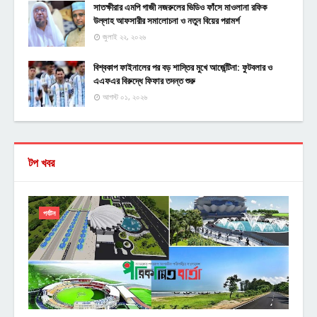
সাতক্ষীরার এমপি গাজী নজরুলের ভিডিও ফাঁসে মাওলানা রফিক
উল্লাহ আফসারীর সমালোচনা ও নতুন বিয়ের পরামর্শ
জুলাই ২২, ২০২৬
বিশ্বকাপ ফাইনালের পর বড় শাস্তির মুখে আর্জেন্টিনা: ফুটবলার ও
এএফএর বিরুদ্ধে ফিফার তদন্ত শুরু
আগস্ট ০১, ২০২৬
টপ খবর
পর্যটন