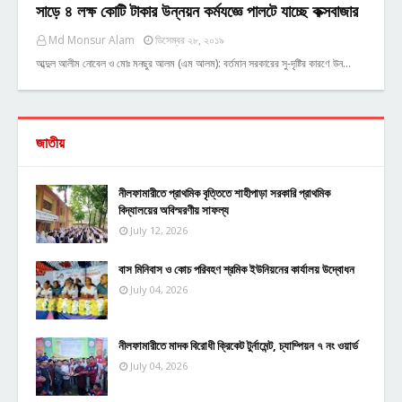
সাড়ে ৪ লক্ষ কোটি টাকার উন্নয়ন কর্মযজ্ঞে পালটে যাচ্ছে কক্সবাজার
Md Monsur Alam
ডিসেম্বর ২৮, ২০১৯
আব্দুল আলীম নোবেল ও মোঃ মনছুর আলম (এম আলম): বর্তমান সরকারের সু-দৃষ্টির কারণে উন…
জাতীয়
নীলফামারীতে প্রাথমিক বৃত্তিতে শাহীপাড়া সরকারি প্রাথমিক
বিদ্যালয়ের অবিস্মরণীয় সাফল্য
July 12, 2026
বাস মিনিবাস ও কোচ পরিবহণ শ্রমিক ইউনিয়নের কার্যালয় উদ্বোধন
July 04, 2026
নীলফামারীতে মাদক বিরোধী ক্রিকেট টুর্নামেন্ট, চ্যাম্পিয়ন ৭ নং ওয়ার্ড
July 04, 2026