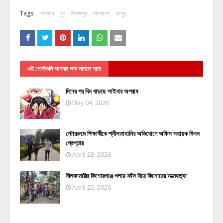
Tags:
অপরাধ
খুন
দিনাজপুর
বাংলাদেশ
রংপুর
এই পোস্টগুলি আপনার ভাল লাগতে পারে
দিনের পর দিন বাড়ছে সাইবার অপরাধ
May 04, 2026
স্টোররুমে শিক্ষার্থীকে শ্লীলতাহানির অভিযোগে অফিস সহায়ক মিলন
গ্রেপ্তার
April 23, 2026
নীলফামারীর কিশোরগঞ্জে গলায় ফাঁস দিয়ে কিশোরের আত্মহত্যা
April 22, 2026