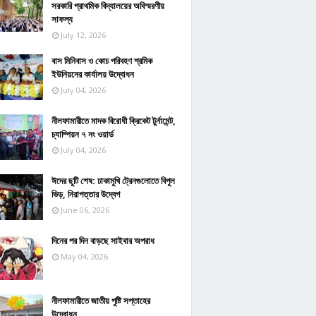
সরকারি প্রাথমিক বিদ্যালয়ের অবিস্মরণীয়
সাফল্য
July 12, 2026
বাস মিনিবাস ও কোচ পরিবহণ শ্রমিক
ইউনিয়নের কার্যালয় উদ্বোধন
July 04, 2026
নীলফামারীতে মাদক বিরোধী ক্রিকেট টুর্নামেন্ট,
চ্যাম্পিয়ন ৭ নং ওয়ার্ড
July 04, 2026
ঈদের ছুটি শেষ: ঢাকামুখি ট্রেনগুলোতে বিপুল
ভিড়, নিরাপত্তার উদ্বেগ
June 06, 2026
দিনের পর দিন বাড়ছে সাইবার অপরাধ
May 04, 2026
নীলফামারীতে জাতীয় পুষ্টি সপ্তাহের
উদ্বোধন