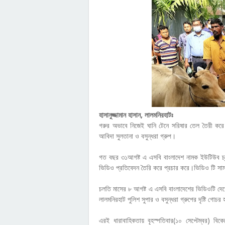
হাসানুজ্জামান হাসান, লালমনিরহাটঃ
গরুর অভাবে নিজেই ঘানি টেনে সরিষার তেল তৈরী করে 
আবিদা সুলতানা ও বসুন্ধরা গ্রুপ।
গত বছর ৩১আগষ্ট এ এসবি বাংলাদেশ নামক ইউটিউব চ্যা
ভিডিও প্রতিবেদন তৈরি করে প্রচার করে।ভিডিও টি সা
চলতি মাসের ৮ আগষ্ট এ এসবি বাংলাদেশের ভিডিওটি দেখে
লালমনিরহাট পুলিশ সুপার ও বসুন্ধরা গ্রুপের দৃষ্টি গোচর
এরই ধারাবাহিকতায় বৃহস্পতিবার(১০ সেপ্টেম্বর) বি