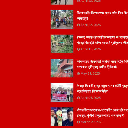
April 23, 2026
নীলফামারীর কিশোরগঞ্জে গলায় ফাঁস দিয়ে কি
আত্মহত্যা
April 22, 2026
রক্ষকই ভক্ষক প্রশাসনিক ক্ষমতার অপব্যবহা
প্রস্তাবিত ভূমি অফিসের জমি ব্যক্তিগত লীজ
April 15, 2026
আদালতের নিষেধাজ্ঞা অমান্য করে কটেজ নির্
বেপরোয়া ভুমিদ্যুসু আমিন সিন্ডিকেট
May 31, 2025
বৈষম্য বিরোধী ছাত্র আন্দোলনের কমিটি প্রত্
করে ডিমলায় বিক্ষোভ মিছিল
April 05, 2025
বাঁশখালীতে ছাত্রদল-ছাত্রলীগ নেতা দুই স
রাজত্ব: পুলিশি হস্তক্ষেপ চায় এলাকাবাসী
March 27, 2025