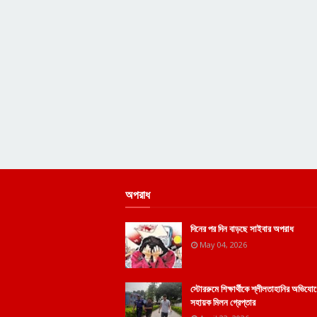
অপরাধ
দিনের পর দিন বাড়ছে সাইবার অপরাধ
May 04, 2026
স্টোররুমে শিক্ষার্থীকে শ্লীলতাহানির অভিয
সহায়ক মিলন গ্রেপ্তার