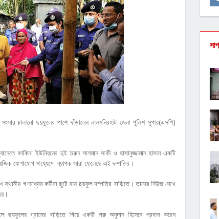
সাপ
সংসার চালানো ছয়ফুলের পাশে দাঁড়ালেন লালমনিরহাট জেলা পুলিশ সুপার(এসপি)
নেলে কাকিনা ইউনিয়নের দুই তরুন সালমান সাকী ও হাসানুজ্জামান হাসান একটি
মাজিক যোগাযোগ মাধ্যেমে ব্যাপক সারা ফেলেছে এই দম্পতির।
 স্থানীয় গণমাধ্যম কর্মীরা ছুটে যায় ছয়ফুল দম্পতির বাড়িতে। তাদের নিউজ দেখে
 হয়।
কেলে ছয়ফুলের গ্রামের বাড়িতে গিয়ে একটি গরু অনুদান হিসেবে প্রদান করেন