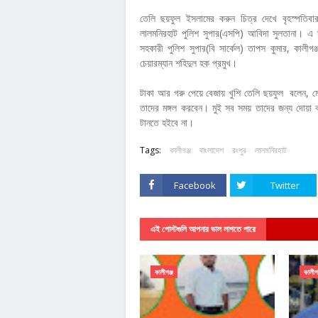
তেলি ছয়ফুল ইসলামের করুন চিত্র দেখে বৃহস্পতিব
লালমনিরহাট পুলিশ সুপার(এসপি) আবিদা সুলতানা। এ
সহকারী পুলিশ সুপার(বি সার্কেল) তাপস কুমার, কালীগ
চেয়ারম্যান শহিদুল হক প্রমুখ।
টাকা আর গরু পেয়ে বেজায় খুশি তেলি ছয়ফুল বলেন, মো
তাদের মঙ্গল করবেন। মুই সব সময় তাদের জন্য দোয়া 
টানতে হইবে না।
Tags:
কালীগঞ্জ
বাংলাদেশ
রংপুর
লালমনিরহাট
Facebook
Twitter
এই পোস্টগুলি আপনার ভাল লাগতে পারে
কালীগঞ্জ
কালীগঞ