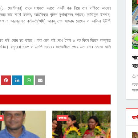
ার(১০ সেপ্টেম্বর) তাকে সহায়তা করতে একটি গরু নিয়ে তার বাড়িতে আসেন
 সময় তার সাথে ছিলেন, অতিরিক্ত পুলিশ সুপার(সদর দপ্তর) আতিকুল ইসলাম,
ঞ্জ থানা ভারপ্রাপ্ত কর্মকর্তা(ওসি) আরজু মোঃ সাজ্জাদ হোসেন ও কাকিনা ইউপি
র কষ্ট এবার দুর হইছে। যারা মোর কষ্ট দেখে টাকা ও গরু কিনে দিছেন আল্লায়
করিম। বসুন্ধরা গ্রুপ ও এসপি স্যারের সহযোগীতা পেয়ে এলা মোর তেলের ঘানি
সাড়
যাচ
আব্দ
সরকা
জা
্জ
কালীগঞ্জ