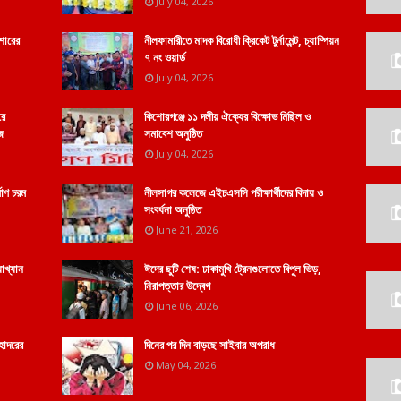
July 04, 2026
শোরের
নীলফামারীতে মাদক বিরোধী ক্রিকেট টুর্নামেন্ট, চ্যাম্পিয়ন
৭ নং ওয়ার্ড
July 04, 2026
রে
কিশোরগঞ্জে ১১ দলীয় ঐক্যের বিক্ষোভ মিছিল ও
ে
সমাবেশ অনুষ্ঠিত
July 04, 2026
মাণ চরম
নীলসাগর কলেজে এইচএসসি পরীক্ষার্থীদের বিদায় ও
সংবর্ধনা অনুষ্ঠিত
June 21, 2026
যাখ্যান
ঈদের ছুটি শেষ: ঢাকামুখি ট্রেনগুলোতে বিপুল ভিড়,
নিরাপত্তার উদ্বেগ
June 06, 2026
হোদরের
দিনের পর দিন বাড়ছে সাইবার অপরাধ
May 04, 2026