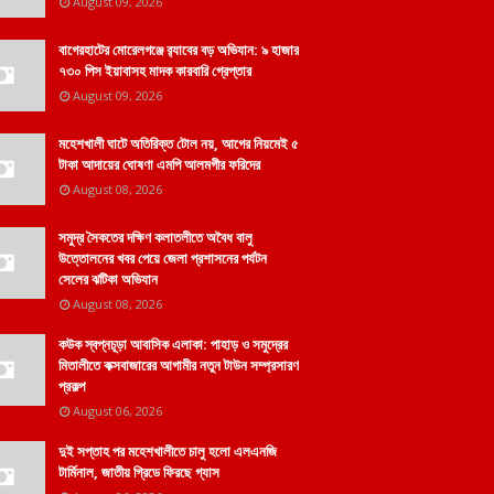
August 09, 2026
বাগেরহাটের মোরেলগঞ্জে র‍্যাবের বড় অভিযান: ৯ হাজার
৭৩০ পিস ইয়াবাসহ মাদক কারবারি গ্রেপ্তার
August 09, 2026
মহেশখালী ঘাটে অতিরিক্ত টোল নয়, আগের নিয়মেই ৫
টাকা আদায়ের ঘোষণা এমপি আলমগীর ফরিদের
August 08, 2026
সমুদ্র সৈকতের দক্ষিণ কলাতলীতে অবৈধ বালু
উত্তোলনের খবর পেয়ে জেলা প্রশাসনের পর্যটন
সেলের ঝটিকা অভিযান
August 08, 2026
কউক স্বপ্নচূড়া আবাসিক এলাকা: পাহাড় ও সমুদ্রের
মিতালীতে কক্সবাজারের আগামীর নতুন টাউন সম্প্রসারণ
প্রকল্প
August 06, 2026
দুই সপ্তাহ পর মহেশখালীতে চালু হলো এলএনজি
টার্মিনাল, জাতীয় গ্রিডে ফিরছে গ্যাস