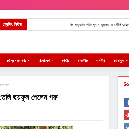
ব্রেকিং নিউজ
মক্কায় পাকিস্তান তুরস্ক ও সৌদি আরবের ঐতিহাসিক 
★
চট্টগ্রাম মহানগর
বাংলাদেশ
জাতীয়
রাজনীতি
অর্থনীতি
খেলাধুলা
So
েলেন গরু
,তেলি ছয়ফুল পেলেন গরু