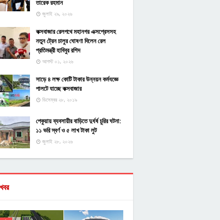
তারেক রহমান
জুলাই ২৯, ২০২৬
কক্সবাজার রেলপথে মহানগর এক্সপ্রেসসহ
নতুন ট্রেন চালুর ঘোষণা দিলেন রেল
প্রতিমন্ত্রী হাবিবুর রশিদ
আগস্ট ০১, ২০২৬
সাড়ে ৪ লক্ষ কোটি টাকার উন্নয়ন কর্মযজ্ঞে
পালটে যাচ্ছে কক্সবাজার
ডিসেম্বর ২৮, ২০১৯
পেকুয়ায় ব্যবসায়ীর বাড়িতে দুর্ধর্ষ চুরির ঘটনা:
১১ ভরি স্বর্ণ ও ৫ লাখ টাকা লুট
জুলাই ২৮, ২০২৬
খবর