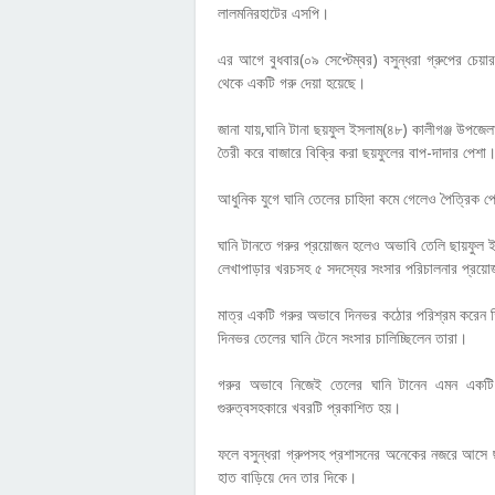
লালমনিরহাটের এসপি।
এর আগে বুধবার(০৯ সেপ্টেম্বর) বসুন্ধরা গ্রুপের চে
থেকে একটি গরু দেয়া হয়েছে।
জানা যায়,ঘানি টানা ছয়ফুল ইসলাম(৪৮) কালীগঞ্জ উপজেলা
তৈরী করে বাজারে বিক্রি করা ছয়ফুলের বাপ-দাদার পেশা
আধুনিক যুগে ঘানি তেলের চাহিদা কমে গেলেও পৈত্রিক 
ঘানি টানতে গরুর প্রয়োজন হলেও অভাবি তেলি ছায়ফুল ই
লেখাপাড়ার খরচসহ ৫ সদস্যের সংসার পরিচালনার প্রয়োজ
মাত্র একটি গরুর অভাবে দিনভর কঠোর পরিশ্রম করেন তিনি
দিনভর তেলের ঘানি টেনে সংসার চালিচ্ছিলেন তারা।
গরুর অভাবে নিজেই তেলের ঘানি টানেন এমন একটি 
গুরুত্বসহকারে খবরটি প্রকাশিত হয়।
ফলে বসুন্ধরা গ্রুপসহ প্রশাসনের অনেকের নজরে আসে
হাত বাড়িয়ে দেন তার দিকে।