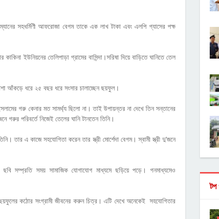
য়ারম্যানের সহধর্মিণী আফরোজা বেগম তাকে এক লাখ টাকা এবং এলপি গ্যাসের পক্ষ
র কাকিনা ইউনিয়নের তেলিপাড়া গ্রামের বাসিন্দা।সরিষা দিয়ে বাড়িতে ঘানিতে তেল
।
পেশা আঁকড়ে ধরে ২৫ বছর ধরে সংসার চালাচ্ছেন ছয়ফুল।
সলামের গরু কেনার মত সামর্থ্য ছিলো না। তাই উপায়ন্তর না দেখে তিন সন্তানের
নে গরুর পরিবর্তে নিজেই তেলের ঘানি টানতেন তিনি।
। তার এ কাজে সহযোগিতা করেন তার স্ত্রী মোর্শেদা বেগম। স্বামী স্ত্রী দু’জনে
ছবি সম্প্রতি সময় সামাজিক যোগাযোগ মাধ্যমে ছড়িয়ে পড়ে। গনমাধ্যমেও
টপ 
 ছয়ফুলের কঠোর সংগ্রামী জীবনের করুন চিত্র। এটি দেখে অনেকেই সহযোগিতার