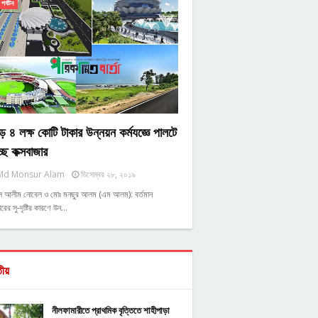
পর্যটন
ে ৪ লক্ষ কোটি টাকার উন্নয়ন কর্মযজ্ঞে পালটে
্ছে কক্সবাজার
Md Monsur Alam
ডিসেম্বর ২৮, ২০১৯
ুল আলীম নোবেল ও মোঃ মনছুর আলম (এম আলম): বর্তমান
রের সু-দৃষ্টির কারণে উন…
তীয়
নীলফামারীতে প্রাথমিক বৃত্তিতে শাহীপাড়া