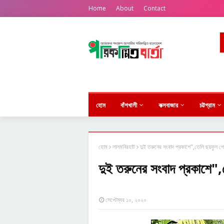
Home
About
Contact
হোম
বাঁশখালী
কক্সবাজার
চট্টগ্রাম
হোম
লালমনিরহাট
দুই তরুনের সংবাদ প্রকাশে",তেলি ছয়ফুল প
দুই তরুনের সংবাদ প্রকাশে"
সেপ্টেম্বর ১০, ২০২০