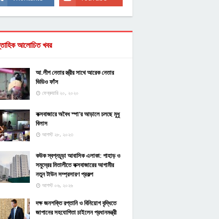
্তাহিক আলোচিত খবর
আ.লীগ নেতার স্ত্রীর সাথে আরেক নেতার
ভিডিও ফাঁস
ফেব্রুয়ারি ২০, ২০২০
কক্সবাজারে অবৈধ স্পা'র আড়ালে চলছে মুধু
বিলাস
আগস্ট ২৮, ২০২৩
কউক স্বপ্নচূড়া আবাসিক এলাকা: পাহাড় ও
সমুদ্রের মিতালীতে কক্সবাজারের আগামীর
নতুন টাউন সম্প্রসারণ প্রকল্প
আগস্ট ০৬, ২০২৬
দক্ষ জনশক্তি রপ্তানি ও বিনিয়োগ বৃদ্ধিতে
জাপানের সহযোগিতা চাইলেন প্রধানমন্ত্রী