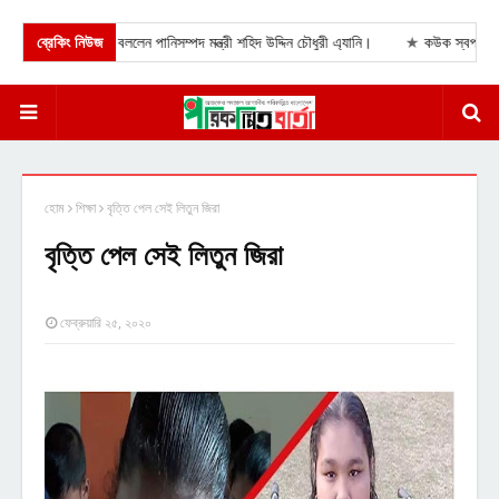
 সুযোগ নেই বললেন পানিসম্পদ মন্ত্রী শহিদ উদ্দিন চৌধুরী এ্যানি।
ব্রেকিং নিউজ
★
কউক স্বপ্নচূড়া আবাস
হোম
শিক্ষা
বৃত্তি পেল সেই লিতুন জিরা
বৃত্তি পেল সেই লিতুন জিরা
ফেব্রুয়ারি ২৫, ২০২০