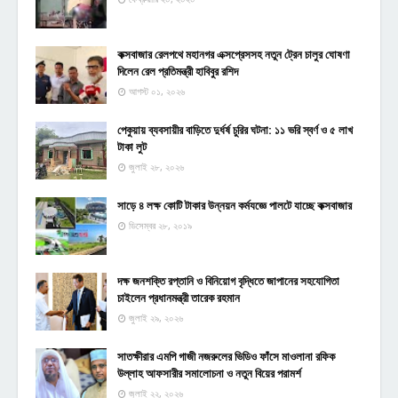
কক্সবাজার রেলপথে মহানগর এক্সপ্রেসসহ নতুন ট্রেন চালুর ঘোষণা
দিলেন রেল প্রতিমন্ত্রী হাবিবুর রশিদ
আগস্ট ০১, ২০২৬
পেকুয়ায় ব্যবসায়ীর বাড়িতে দুর্ধর্ষ চুরির ঘটনা: ১১ ভরি স্বর্ণ ও ৫ লাখ
টাকা লুট
জুলাই ২৮, ২০২৬
সাড়ে ৪ লক্ষ কোটি টাকার উন্নয়ন কর্মযজ্ঞে পালটে যাচ্ছে কক্সবাজার
ডিসেম্বর ২৮, ২০১৯
দক্ষ জনশক্তি রপ্তানি ও বিনিয়োগ বৃদ্ধিতে জাপানের সহযোগিতা
চাইলেন প্রধানমন্ত্রী তারেক রহমান
জুলাই ২৯, ২০২৬
সাতক্ষীরার এমপি গাজী নজরুলের ভিডিও ফাঁসে মাওলানা রফিক
উল্লাহ আফসারীর সমালোচনা ও নতুন বিয়ের পরামর্শ
জুলাই ২২, ২০২৬