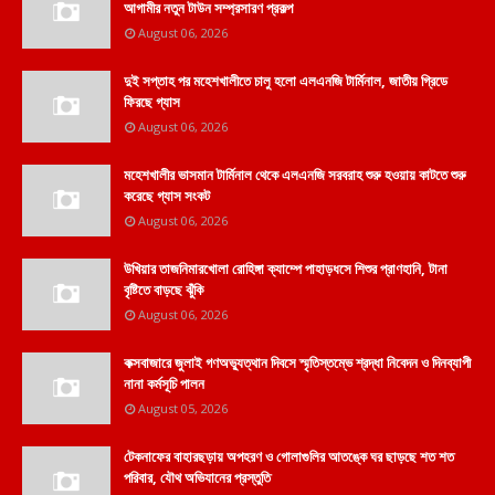
আগামীর নতুন টাউন সম্প্রসারণ প্রকল্প
August 06, 2026
দুই সপ্তাহ পর মহেশখালীতে চালু হলো এলএনজি টার্মিনাল, জাতীয় গ্রিডে
ফিরছে গ্যাস
August 06, 2026
মহেশখালীর ভাসমান টার্মিনাল থেকে এলএনজি সরবরাহ শুরু হওয়ায় কাটতে শুরু
করেছে গ্যাস সংকট
August 06, 2026
উখিয়ার তাজনিমারখোলা রোহিঙ্গা ক্যাম্পে পাহাড়ধসে শিশুর প্রাণহানি, টানা
বৃষ্টিতে বাড়ছে ঝুঁকি
August 06, 2026
কক্সবাজারে জুলাই গণঅভ্যুত্থান দিবসে স্মৃতিস্তম্ভে শ্রদ্ধা নিবেদন ও দিনব্যাপী
নানা কর্মসূচি পালন
August 05, 2026
টেকনাফের বাহারছড়ায় অপহরণ ও গোলাগুলির আতঙ্কে ঘর ছাড়ছে শত শত
পরিবার, যৌথ অভিযানের প্রস্তুতি