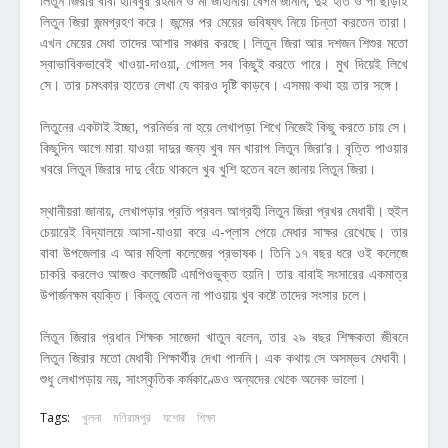
লিতুন জিরার বাবা হাবিবুর রহমান ও মা জাহানারা বেগম জানান, দুই হাত ও পা ছাড়াই
লিতুন জিরা জন্মগ্রহণ করে। জন্মের পর মেয়ের ভবিষ্যৎ নিয়ে চিন্তা করতেন তারা।
এখন মেয়ের মেধা তাদের আশার সঞ্চার করছে। লিতুন জিরা আর দশজন শিশুর মতো
স্বাভাবিকভাবেই খাওয়া-দাওয়া, গোসল সব কিছুই করতে পারে। মুখ দিয়েই লিখে
সে। তার চমৎকার হাতের লেখা যে কারও দৃষ্টি কাড়বে। এসময় কথা হয় তার সঙ্গে।
লিতুনের একটাই ইচ্ছা, পরনির্ভর না হয়ে লেখাপড়া শিখে নিজেই কিছু করতে চায় সে।
কিছুদিন আগে মারা যাওয়া দাদুর জন্য খুব মন খারাপ লিতুন জিরা’র। বৃত্তি পাওয়ার
খবরে লিতুন জিরার দাদু বেঁচে থাকলে খুব খুশি হতেন বলে জানায় লিতুন জিরা।
স্থানীয়রা জানায়, লেখাপড়ার প্রতি প্রবল আগ্রহী লিতুন জিরা প্রখর মেধাবী। হুইল
চেয়ারেই বিদ্যালয়ে আসা-যাওয়া করে এ-প্লাস পেয়ে মেধার সাক্ষর রেখেছে। তার
বাবা উপজেলার এ আর মহিলা কলেজের প্রভাষক। তিনি ১৭ বছর ধরে ওই কলেজে
চাকরি করলেও আজও কলেজটি এমপিওভুক্ত হয়নি। তার বাবাই সংসারের একমাত্র
উপার্জনক্ষম ব্যক্তি। কিন্তু বেতন না পাওয়ায় খুব কষ্টে তাদের সংসার চলে।
লিতুন জিরার প্রধান শিক্ষক সাজেদা খাতুন বলেন, তার ২৯ বছর শিক্ষকতা জীবনে
লিতুন জিরার মতো মেধাবী শিক্ষার্থীর দেখা পাননি। এক কথায় সে অসম্ভব মেধাবী।
শুধু লেখাপড়ায় নয়, সাংস্কৃতিক কর্মকাণ্ডেও অন্যদের থেকে অনেক ভালো।
Tags:
খুলনা
মণিরামপুর
যশোর
শিক্ষা