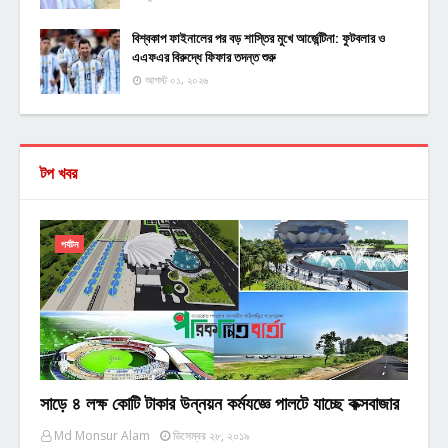
বিশ্বকাপ ফাইনালের পর বড় শাস্তির মুখে আর্জেন্টিনা: ফুটবলার ও
এএফএর বিরুদ্ধে ফিফার তদন্ত শুরু
আগস্ট ০১, ২০২৬
টপ খবর
পর্যটন
সাড়ে ৪ লক্ষ কোটি টাকার উন্নয়ন কর্মযজ্ঞে পালটে যাচ্ছে কক্সবাজার
Md Monsur Alam
ডিসেম্বর ২৮, ২০১৯