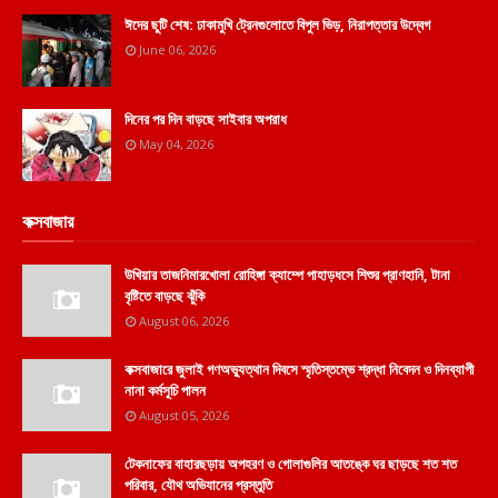
ঈদের ছুটি শেষ: ঢাকামুখি ট্রেনগুলোতে বিপুল ভিড়, নিরাপত্তার উদ্বেগ
June 06, 2026
দিনের পর দিন বাড়ছে সাইবার অপরাধ
May 04, 2026
কক্সবাজার
উখিয়ার তাজনিমারখোলা রোহিঙ্গা ক্যাম্পে পাহাড়ধসে শিশুর প্রাণহানি, টানা
বৃষ্টিতে বাড়ছে ঝুঁকি
August 06, 2026
কক্সবাজারে জুলাই গণঅভ্যুত্থান দিবসে স্মৃতিস্তম্ভে শ্রদ্ধা নিবেদন ও দিনব্যাপী
নানা কর্মসূচি পালন
August 05, 2026
টেকনাফের বাহারছড়ায় অপহরণ ও গোলাগুলির আতঙ্কে ঘর ছাড়ছে শত শত
পরিবার, যৌথ অভিযানের প্রস্তুতি