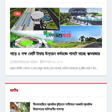
পর্যটন
সাড়ে ৪ লক্ষ কোটি টাকার উন্নয়ন কর্মযজ্ঞে পালটে যাচ্ছে কক্সবাজার
Md Monsur Alam
ডিসেম্বর ২৮, ২০১৯
আব্দুল আলীম নোবেল ও মোঃ মনছুর আলম (এম আলম): বর্তমান সরকারের সু-দৃষ্টির কারণে উন…
জাতীয়
নীলফামারীতে প্রাথমিক বৃত্তিতে শাহীপাড়া সরকারি প্রাথমিক
বিদ্যালয়ের অবিস্মরণীয় সাফল্য