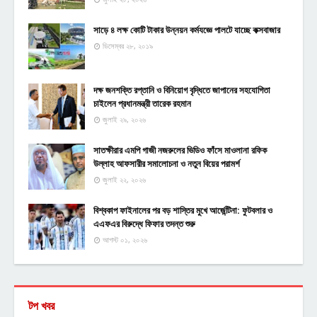
সাড়ে ৪ লক্ষ কোটি টাকার উন্নয়ন কর্মযজ্ঞে পালটে যাচ্ছে কক্সবাজার
ডিসেম্বর ২৮, ২০১৯
দক্ষ জনশক্তি রপ্তানি ও বিনিয়োগ বৃদ্ধিতে জাপানের সহযোগিতা
চাইলেন প্রধানমন্ত্রী তারেক রহমান
জুলাই ২৯, ২০২৬
সাতক্ষীরার এমপি গাজী নজরুলের ভিডিও ফাঁসে মাওলানা রফিক
উল্লাহ আফসারীর সমালোচনা ও নতুন বিয়ের পরামর্শ
জুলাই ২২, ২০২৬
বিশ্বকাপ ফাইনালের পর বড় শাস্তির মুখে আর্জেন্টিনা: ফুটবলার ও
এএফএর বিরুদ্ধে ফিফার তদন্ত শুরু
আগস্ট ০১, ২০২৬
টপ খবর