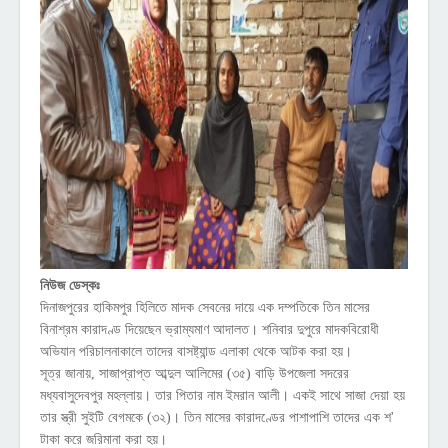
নিউজ ডেস্কঃ
দিনাজপুরের হাকিমপুর হিলিতে মাদক সেবনের দায়ে এক দম্পতিকে তিন মাসের
বিনাশ্রম কারাদণ্ড দিয়েছেন ভ্রাম্যমাণ আদালত। শনিবার দুপুরে মাদকবিরোধী
অভিযান পরিচালনাকালে তাদের বাসষ্ট্যান্ড এলাকা থেকে আটক করা হয়।
সূত্র জানায়, সাজাপ্রাপ্ত আব্দুল আলিমের (৩৫) বাড়ি উপজেলা সদরের
মধ্যবাসুদেবপুর মহল্লায়। তার পিতার নাম ইমরান আলী। একই সাথে সাজা দেয়া হয়
তার স্ত্রী সুইটি বেগমকে (৩২)। তিন মাসের কারাদণ্ডের পাশাপাশি তাদের এক শ'
টাকা করে জরিমানা করা হয়।