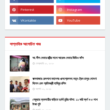
সাপ্তাহিক আলোচিত খবর
আ.লীগ নেতার স্ত্রীর সাথে আরেক নেতার ভিডিও ফাঁস
ফেব্রুয়ারি ২০, ২০২০
কক্সবাজার রেলপথে মহানগর এক্সপ্রেসসহ নতুন ট্রেন চালুর ঘোষণা
দিলেন রেল প্রতিমন্ত্রী হাবিবুর রশিদ
আগস্ট ০১, ২০২৬
পেকুয়ায় ব্যবসায়ীর বাড়িতে দুর্ধর্ষ চুরির ঘটনা: ১১ ভরি স্বর্ণ ও ৫ লাখ
টাকা লুট
জুলাই ২৮, ২০২৬