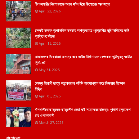
নীলফামারীর কিশোরগঞ্জে গলায় ফাঁস দিয়ে কিশোরের আত্মহত্যা
April 22, 2026
রক্ষকই ভক্ষক প্রশাসনিক ক্ষমতার অপব্যবহারে প্রস্তাবিত ভূমি অফিসের জমি
ব্যক্তিগত লীজে
April 15, 2026
আদালতের নিষেধাজ্ঞা অমান্য করে কটেজ নির্মাণ চরম বেপরোয়া ভুমিদ্যুসু আমিন
সিন্ডিকেট
May 31, 2025
বৈষম্য বিরোধী ছাত্র আন্দোলনের কমিটি প্রত্যাখ্যান করে ডিমলায় বিক্ষোভ
মিছিল
April 05, 2025
বাঁশখালীতে ছাত্রদল-ছাত্রলীগ নেতা দুই সহোদরের রাজত্ব: পুলিশি হস্তক্ষেপ
চায় এলাকাবাসী
March 27, 2025
বাংলাদেশ