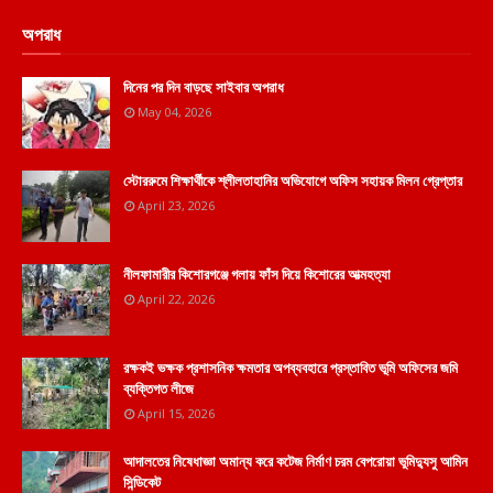
অপরাধ
দিনের পর দিন বাড়ছে সাইবার অপরাধ
May 04, 2026
স্টোররুমে শিক্ষার্থীকে শ্লীলতাহানির অভিযোগে অফিস সহায়ক মিলন গ্রেপ্তার
April 23, 2026
নীলফামারীর কিশোরগঞ্জে গলায় ফাঁস দিয়ে কিশোরের আত্মহত্যা
April 22, 2026
রক্ষকই ভক্ষক প্রশাসনিক ক্ষমতার অপব্যবহারে প্রস্তাবিত ভূমি অফিসের জমি
ব্যক্তিগত লীজে
April 15, 2026
আদালতের নিষেধাজ্ঞা অমান্য করে কটেজ নির্মাণ চরম বেপরোয়া ভুমিদ্যুসু আমিন
সিন্ডিকেট