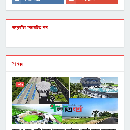
সাপ্তাহিক আলোচিত খবর
টপ খবর
পর্যটন