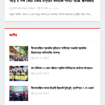
সাড়ে ৪ লক্ষ কোটি টাকার উন্নয়ন কর্মযজ্ঞে পালটে যাচ্ছে কক্সবাজার
Md Monsur Alam
ডিসেম্বর ২৮, ২০১৯
আব্দুল আলীম নোবেল ও মোঃ মনছুর আলম (এম আলম): বর্তমান সরকারের সু-দৃষ্টির কারণে উন…
জাতীয়
নীলফামারীতে প্রাথমিক বৃত্তিতে শাহীপাড়া সরকারি প্রাথমিক
বিদ্যালয়ের অবিস্মরণীয় সাফল্য
July 12, 2026
বাস মিনিবাস ও কোচ পরিবহণ শ্রমিক ইউনিয়নের কার্যালয় উদ্বোধন
July 04, 2026
নীলফামারীতে মাদক বিরোধী ক্রিকেট টুর্নামেন্ট, চ্যাম্পিয়ন ৭ নং ওয়ার্ড
July 04, 2026