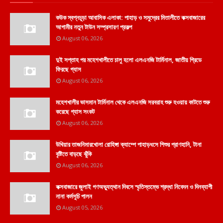
কউক স্বপ্নচূড়া আবাসিক এলাকা: পাহাড় ও সমুদ্রের মিতালীতে কক্সবাজারের
আগামীর নতুন টাউন সম্প্রসারণ প্রকল্প
August 06, 2026
দুই সপ্তাহ পর মহেশখালীতে চালু হলো এলএনজি টার্মিনাল, জাতীয় গ্রিডে
ফিরছে গ্যাস
August 06, 2026
মহেশখালীর ভাসমান টার্মিনাল থেকে এলএনজি সরবরাহ শুরু হওয়ায় কাটতে শুরু
করেছে গ্যাস সংকট
August 06, 2026
উখিয়ার তাজনিমারখোলা রোহিঙ্গা ক্যাম্পে পাহাড়ধসে শিশুর প্রাণহানি, টানা
বৃষ্টিতে বাড়ছে ঝুঁকি
August 06, 2026
কক্সবাজারে জুলাই গণঅভ্যুত্থান দিবসে স্মৃতিস্তম্ভে শ্রদ্ধা নিবেদন ও দিনব্যাপী
নানা কর্মসূচি পালন
August 05, 2026