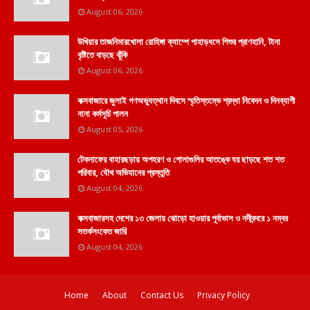
August 06, 2026
উখিয়ার তাজনিমারখোলা রোহিঙ্গা ক্যাম্পে পাহাড়ধসে শিশুর প্রাণহানি, টানা
বৃষ্টিতে বাড়ছে ঝুঁকি
August 06, 2026
কক্সবাজারে জুলাই গণঅভ্যুত্থান দিবসে স্মৃতিস্তম্ভে শ্রদ্ধা নিবেদন ও দিনব্যাপী
নানা কর্মসূচি পালন
August 05, 2026
টেকনাফের বাহারছড়ায় অপহরণ ও গোলাগুলির আতঙ্কে ঘর ছাড়ছে শত শত
পরিবার, যৌথ অভিযানের প্রস্তুতি
August 04, 2026
কক্সবাজারসহ দেশের ১৩ জেলায় ঝোড়ো হাওয়ার পূর্বাভাস ও নদীবন্দরে ১ নম্বর
সতর্কসংকেত জারি
August 04, 2026
Home
About
Contact Us
Privacy Policy