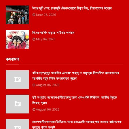
ঈদের ছুটি শেষ: ঢাকামুখি ট্রেনগুলোতে বিপুল ভিড়, নিরাপত্তার উদ্বেগ
June 06, 2026
দিনের পর দিন বাড়ছে সাইবার অপরাধ
May 04, 2026
কক্সবাজার
কউক স্বপ্নচূড়া আবাসিক এলাকা: পাহাড় ও সমুদ্রের মিতালীতে কক্সবাজারের
আগামীর নতুন টাউন সম্প্রসারণ প্রকল্প
August 06, 2026
দুই সপ্তাহ পর মহেশখালীতে চালু হলো এলএনজি টার্মিনাল, জাতীয় গ্রিডে
ফিরছে গ্যাস
August 06, 2026
মহেশখালীর ভাসমান টার্মিনাল থেকে এলএনজি সরবরাহ শুরু হওয়ায় কাটতে শুরু
করেছে গ্যাস সংকট