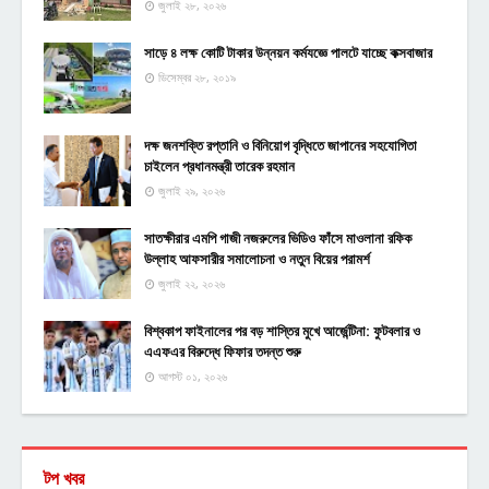
জুলাই ২৮, ২০২৬
সাড়ে ৪ লক্ষ কোটি টাকার উন্নয়ন কর্মযজ্ঞে পালটে যাচ্ছে কক্সবাজার
ডিসেম্বর ২৮, ২০১৯
দক্ষ জনশক্তি রপ্তানি ও বিনিয়োগ বৃদ্ধিতে জাপানের সহযোগিতা
চাইলেন প্রধানমন্ত্রী তারেক রহমান
জুলাই ২৯, ২০২৬
সাতক্ষীরার এমপি গাজী নজরুলের ভিডিও ফাঁসে মাওলানা রফিক
উল্লাহ আফসারীর সমালোচনা ও নতুন বিয়ের পরামর্শ
জুলাই ২২, ২০২৬
বিশ্বকাপ ফাইনালের পর বড় শাস্তির মুখে আর্জেন্টিনা: ফুটবলার ও
এএফএর বিরুদ্ধে ফিফার তদন্ত শুরু
আগস্ট ০১, ২০২৬
টপ খবর