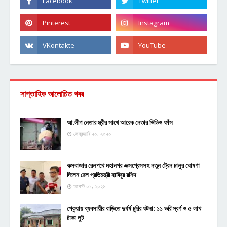
সাপ্তাহিক আলোচিত খবর
আ.লীগ নেতার স্ত্রীর সাথে আরেক নেতার ভিডিও ফাঁস
ফেব্রুয়ারি ২০, ২০২০
কক্সবাজার রেলপথে মহানগর এক্সপ্রেসসহ নতুন ট্রেন চালুর ঘোষণা
দিলেন রেল প্রতিমন্ত্রী হাবিবুর রশিদ
আগস্ট ০১, ২০২৬
পেকুয়ায় ব্যবসায়ীর বাড়িতে দুর্ধর্ষ চুরির ঘটনা: ১১ ভরি স্বর্ণ ও ৫ লাখ
টাকা লুট