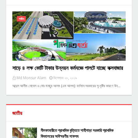
পর্যটন
সাড়ে ৪ লক্ষ কোটি টাকার উন্নয়ন কর্মযজ্ঞে পালটে যাচ্ছে কক্সবাজার
Md Monsur Alam
ডিসেম্বর ২৮, ২০১৯
আব্দুল আলীম নোবেল ও মোঃ মনছুর আলম (এম আলম): বর্তমান সরকারের সু-দৃষ্টির কারণে উন…
জাতীয়
নীলফামারীতে প্রাথমিক বৃত্তিতে শাহীপাড়া সরকারি প্রাথমিক
বিদ্যালয়ের অবিস্মরণীয় সাফল্য