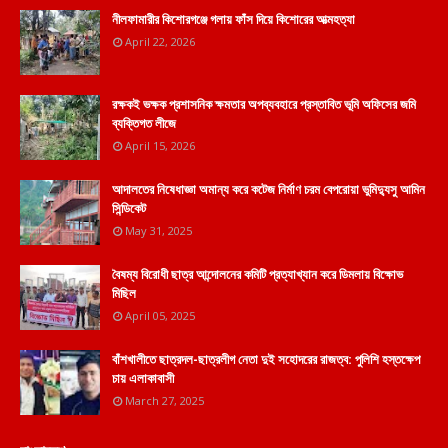
নীলফামারীর কিশোরগঞ্জে গলায় ফাঁস দিয়ে কিশোরের আত্মহত্যা
April 22, 2026
রক্ষকই ভক্ষক প্রশাসনিক ক্ষমতার অপব্যবহারে প্রস্তাবিত ভূমি অফিসের জমি
ব্যক্তিগত লীজে
April 15, 2026
আদালতের নিষেধাজ্ঞা অমান্য করে কটেজ নির্মাণ চরম বেপরোয়া ভুমিদ্যুসু আমিন
সিন্ডিকেট
May 31, 2025
বৈষম্য বিরোধী ছাত্র আন্দোলনের কমিটি প্রত্যাখ্যান করে ডিমলায় বিক্ষোভ
মিছিল
April 05, 2025
বাঁশখালীতে ছাত্রদল-ছাত্রলীগ নেতা দুই সহোদরের রাজত্ব: পুলিশি হস্তক্ষেপ
চায় এলাকাবাসী
March 27, 2025