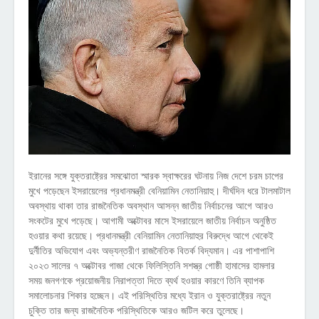
ইরানের সঙ্গে যুক্তরাষ্ট্রের সমঝোতা স্মারক স্বাক্ষরের ঘটনায় নিজ দেশে চরম চাপের
মুখে পড়েছেন ইসরায়েলের প্রধানমন্ত্রী বেনিয়ামিন নেতানিয়াহু। দীর্ঘদিন ধরে টালমাটাল
অবস্থায় থাকা তার রাজনৈতিক অবস্থান আসন্ন জাতীয় নির্বাচনের আগে আরও
সংকটের মুখে পড়েছে। আগামী অক্টোবর মাসে ইসরায়েলে জাতীয় নির্বাচন অনুষ্ঠিত
হওয়ার কথা রয়েছে। প্রধানমন্ত্রী বেনিয়ামিন নেতানিয়াহুর বিরুদ্ধে আগে থেকেই
দুর্নীতির অভিযোগ এবং অভ্যন্তরীণ রাজনৈতিক বিতর্ক বিদ্যমান। এর পাশাপাশি
২০২৩ সালের ৭ অক্টোবর গাজা থেকে ফিলিস্তিনি সশস্ত্র গোষ্ঠী হামাসের হামলার
সময় জনগণকে প্রয়োজনীয় নিরাপত্তা দিতে ব্যর্থ হওয়ার কারণে তিনি ব্যাপক
সমালোচনার শিকার হচ্ছেন। এই পরিস্থিতির মধ্যে ইরান ও যুক্তরাষ্ট্রের নতুন
চুক্তি তার জন্য রাজনৈতিক পরিস্থিতিকে আরও জটিল করে তুলেছে।