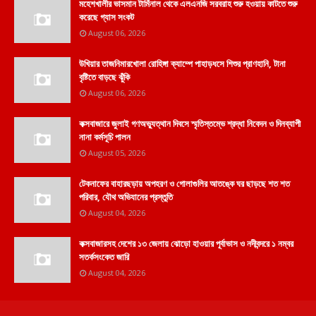
মহেশখালীর ভাসমান টার্মিনাল থেকে এলএনজি সরবরাহ শুরু হওয়ায় কাটতে শুরু
করেছে গ্যাস সংকট
August 06, 2026
উখিয়ার তাজনিমারখোলা রোহিঙ্গা ক্যাম্পে পাহাড়ধসে শিশুর প্রাণহানি, টানা
বৃষ্টিতে বাড়ছে ঝুঁকি
August 06, 2026
কক্সবাজারে জুলাই গণঅভ্যুত্থান দিবসে স্মৃতিস্তম্ভে শ্রদ্ধা নিবেদন ও দিনব্যাপী
নানা কর্মসূচি পালন
August 05, 2026
টেকনাফের বাহারছড়ায় অপহরণ ও গোলাগুলির আতঙ্কে ঘর ছাড়ছে শত শত
পরিবার, যৌথ অভিযানের প্রস্তুতি
August 04, 2026
কক্সবাজারসহ দেশের ১৩ জেলায় ঝোড়ো হাওয়ার পূর্বাভাস ও নদীবন্দরে ১ নম্বর
সতর্কসংকেত জারি
August 04, 2026