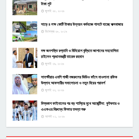
টাকা লুট
জুলাই ২৮, ২০২৬
সাড়ে ৪ লক্ষ কোটি টাকার উন্নয়ন কর্মযজ্ঞে পালটে যাচ্ছে কক্সবাজার
ডিসেম্বর ২৮, ২০১৯
দক্ষ জনশক্তি রপ্তানি ও বিনিয়োগ বৃদ্ধিতে জাপানের সহযোগিতা
চাইলেন প্রধানমন্ত্রী তারেক রহমান
জুলাই ২৯, ২০২৬
সাতক্ষীরার এমপি গাজী নজরুলের ভিডিও ফাঁসে মাওলানা রফিক
উল্লাহ আফসারীর সমালোচনা ও নতুন বিয়ের পরামর্শ
জুলাই ২২, ২০২৬
বিশ্বকাপ ফাইনালের পর বড় শাস্তির মুখে আর্জেন্টিনা: ফুটবলার ও
এএফএর বিরুদ্ধে ফিফার তদন্ত শুরু
আগস্ট ০১, ২০২৬