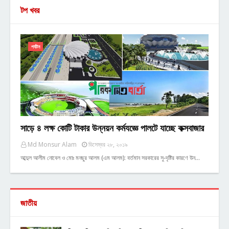
টপ খবর
পর্যটন
সাড়ে ৪ লক্ষ কোটি টাকার উন্নয়ন কর্মযজ্ঞে পালটে যাচ্ছে কক্সবাজার
Md Monsur Alam
ডিসেম্বর ২৮, ২০১৯
আব্দুল আলীম নোবেল ও মোঃ মনছুর আলম (এম আলম): বর্তমান সরকারের সু-দৃষ্টির কারণে উন…
জাতীয়