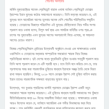
মার্কিন যুক্তরাষ্ট্রের সাবেক প্রেসিডেন্ট বারাক ওবামা বর্তমান প্রেসিডেন্ট ডোনাল্ড
ট্রাম্পের ইরান যুদ্ধের কঠোর সমালোচনা করেছেন। তিনি মন্তব্য করেছেন যে, এই
যুদ্ধের ফলে আমেরিকা আগের তুলনায় অনেক বেশি শোচনীয় পরিস্থিতির সম্মুখীন
হয়েছে। তেহরানের বিরুদ্ধে পরিচালিত এই যুদ্ধের যৌক্তিকতা নিয়ে গভীর সংশয়
প্রকাশ করে ওবামা বলেন, বিপুল অর্থ ব্যয় এবং সামরিক বাহিনীর ওপর প্রচণ্ড
চাপের পর যুক্তরাষ্ট্র এখন যুদ্ধের আগের অবস্থানেই ফিরে এসেছে, যা সম্ভবত
আগের চেয়েও খারাপ।
নিজের প্রেসিডেন্সিয়াল সেন্টারের উদ্বোধনী অনুষ্ঠানে দেওয়া এক সাক্ষাৎকারে ওবামা
ওয়াশিংটন ও তেহরানের মধ্যকার সাম্প্রতিক সমঝোতা স্মারক নিয়ে নিজের
প্রতিক্রিয়া জানান। দুই দেশের মধ্যে যুদ্ধবিরতি চুক্তি হওয়ায় সন্তুষ্টি প্রকাশ করে
তিনি আশা প্রকাশ করেন যে এটি স্থায়ী হবে। তবে তিনি মনে করিয়ে দেন যে, তার
প্রশাসনের সময় করা পারমাণবিক চুক্তির মাধ্যমে ইরানকে অস্ত্র তৈরি থেকে বিরত
রাখা সম্ভব হয়েছিল। কিন্তু ২০১৮ সালে ডোনাল্ড ট্রাম্প সেই চুক্তি বাতিল করায়
ইরান তাদের পারমাণবিক সক্ষমতা বাড়ানোর সুযোগ পায়।
উল্লেখ্য, গত বুধবার প্যারিসের ভার্সাই প্রাসাদে ডোনাল্ড ট্রাম্প একটি নতুন
সমঝোতা স্মারক স্বাক্ষর করেছেন। এই চুক্তির মাধ্যমে স্থায়ী সমাধানের পথ খুঁজতে
নীতিনির্ধারকদের জন্য ৬০ দিনের সময়সীমা নির্ধারণ করা হয়েছে। সাক্ষাৎকারে ওবামা
আরও উল্লেখ করেন যে, বর্তমানে আমেরিকা এক গভীর বিভাজনের মধ্য দিয়ে
যাচ্ছে। তার নবনির্মিত কেন্দ্রটি নাগরিকদের মধ্যে দায়িত্ববোধ জাগ্রত করবে বলে