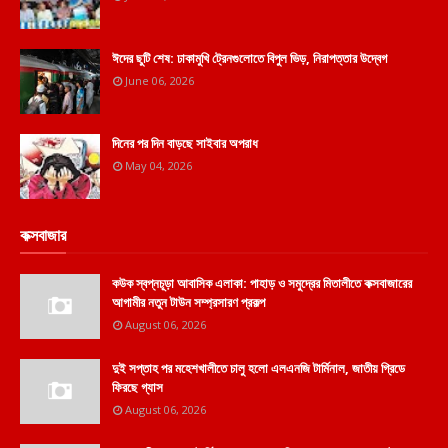
ঈদের ছুটি শেষ: ঢাকামুখি ট্রেনগুলোতে বিপুল ভিড়, নিরাপত্তার উদ্বেগ
June 06, 2026
দিনের পর দিন বাড়ছে সাইবার অপরাধ
May 04, 2026
কক্সবাজার
কউক স্বপ্নচূড়া আবাসিক এলাকা: পাহাড় ও সমুদ্রের মিতালীতে কক্সবাজারের
আগামীর নতুন টাউন সম্প্রসারণ প্রকল্প
August 06, 2026
দুই সপ্তাহ পর মহেশখালীতে চালু হলো এলএনজি টার্মিনাল, জাতীয় গ্রিডে
ফিরছে গ্যাস
August 06, 2026