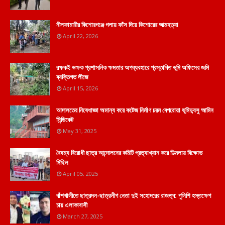
নীলফামারীর কিশোরগঞ্জে গলায় ফাঁস দিয়ে কিশোরের আত্মহত্যা
April 22, 2026
রক্ষকই ভক্ষক প্রশাসনিক ক্ষমতার অপব্যবহারে প্রস্তাবিত ভূমি অফিসের জমি
ব্যক্তিগত লীজে
April 15, 2026
আদালতের নিষেধাজ্ঞা অমান্য করে কটেজ নির্মাণ চরম বেপরোয়া ভুমিদ্যুসু আমিন
সিন্ডিকেট
May 31, 2025
বৈষম্য বিরোধী ছাত্র আন্দোলনের কমিটি প্রত্যাখ্যান করে ডিমলায় বিক্ষোভ
মিছিল
April 05, 2025
বাঁশখালীতে ছাত্রদল-ছাত্রলীগ নেতা দুই সহোদরের রাজত্ব: পুলিশি হস্তক্ষেপ
চায় এলাকাবাসী
March 27, 2025