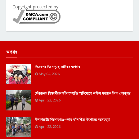
Copyright protected by:
অপরাধ
দিনের পর দিন বাড়ছে সাইবার অপরাধ
May 04, 2026
স্টোররুমে শিক্ষার্থীকে শ্লীলতাহানির অভিযোগে অফিস সহায়ক মিলন গ্রেপ্তার
April 23, 2026
নীলফামারীর কিশোরগঞ্জে গলায় ফাঁস দিয়ে কিশোরের আত্মহত্যা
April 22, 2026