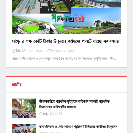
সাড়ে ৪ লক্ষ কোটি টাকার উন্নয়ন কর্মযজ্ঞে পালটে যাচ্ছে কক্সবাজার
Md Monsur Alam
ডিসেম্বর ২৮, ২০১৯
আব্দুল আলীম নোবেল ও মোঃ মনছুর আলম (এম আলম): বর্তমান সরকারের সু-দৃষ্টির কারণে উন…
জাতীয়
নীলফামারীতে প্রাথমিক বৃত্তিতে শাহীপাড়া সরকারি প্রাথমিক
বিদ্যালয়ের অবিস্মরণীয় সাফল্য
July 12, 2026
বাস মিনিবাস ও কোচ পরিবহণ শ্রমিক ইউনিয়নের কার্যালয় উদ্বোধন