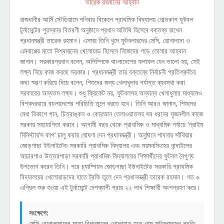
রাজধানীর আর্মি স্টেডিয়ামে শনিবার বিকেলে প্রাথমিক বিদ্যালয় গোল্ডকাপ ফুটবল
টুর্নামেন্টের পুরস্কার বিতরণী অনুষ্ঠানে প্রধান অতিথি হিসেবে বক্তব্য রাখেন
প্রধানমন্ত্রী তারেক রহমান। এসময় তিনি খুদে ফুটবলারদের মেসি, রোনালদো ও
এমবাপ্পের মতো বিশ্বমানের খেলোয়াড় হিসেবে নিজেদের গড়ে তোলার আহ্বান
জানান। সরকারপ্রধান বলেন, অলিম্পিকে বাংলাদেশের ফলাফল যেন ভালো হয়, সেই
লক্ষ্য নিয়ে কাজ করছে সরকার। প্রধানমন্ত্রী তার বক্তব্যে নির্বাচনী প্রতিশ্রুতির
কথা স্মরণ করিয়ে দিয়ে বলেন, শিশুদের জন্য খেলাধুলার পর্যাপ্ত ব্যবস্থা করা
সরকারের অন্যতম লক্ষ্য। শুধু ক্রিকেট নয়, ফুটবলসহ অন্যান্য খেলাধুলার মাধ্যমেও
বিশ্বদরবারে বাংলাদেশের পরিচিতি তুলে ধরতে হবে। তিনি আরও জানান, শিশুদের
মেধা বিকাশে গান, চিত্রাঙ্কন ও কোরআন তেলাওয়াতসহ সব ধরনের সৃজনশীল কাজে
সরকার সহযোগিতা করবে। আগামী বছর থেকে প্রাথমিক ও মাধ্যমিক পর্যায়ে ‘প্রাইম
মিনিস্টার’স কাপ’ চালু করার ঘোষণা দেন প্রধানমন্ত্রী। অনুষ্ঠানে পাবনার সাঁথিয়ার
জোড়গাছা ইউনাইটেড সরকারি প্রাথমিক বিদ্যালয় এবং ময়মনসিংহের নান্দাইলের
আচারগাও উত্তরপাড়া সরকারি প্রাথমিক বিদ্যালয়ের শিক্ষার্থীদের ফুটবল নৈপুণ্য
উপভোগ করেন তিনি। পরে চ্যাম্পিয়ন জোড়গাছা ইউনাইটেড সরকারি প্রাথমিক
বিদ্যালয়ের খেলোয়াড়দের হাতে ট্রফি তুলে দেন প্রধানমন্ত্রী তারেক রহমান। গত ৬
এপ্রিল শুরু হওয়া এই টুর্নামেন্টে দেশব্যাপী প্রায় ২২ লাখ শিক্ষার্থী অংশগ্রহণ করে।
সংক্ষেপে:
মেসি-রোনালদোদের মতো বিশ্বমানের খেলোয়াড় হতে খুদে ফুটবলারদের প্রতি