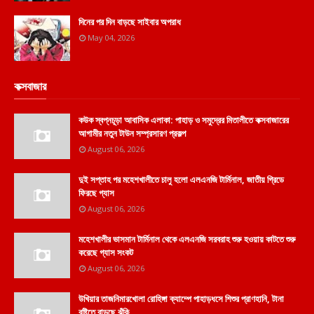
দিনের পর দিন বাড়ছে সাইবার অপরাধ
May 04, 2026
কক্সবাজার
কউক স্বপ্নচূড়া আবাসিক এলাকা: পাহাড় ও সমুদ্রের মিতালীতে কক্সবাজারের
আগামীর নতুন টাউন সম্প্রসারণ প্রকল্প
August 06, 2026
দুই সপ্তাহ পর মহেশখালীতে চালু হলো এলএনজি টার্মিনাল, জাতীয় গ্রিডে
ফিরছে গ্যাস
August 06, 2026
মহেশখালীর ভাসমান টার্মিনাল থেকে এলএনজি সরবরাহ শুরু হওয়ায় কাটতে শুরু
করেছে গ্যাস সংকট
August 06, 2026
উখিয়ার তাজনিমারখোলা রোহিঙ্গা ক্যাম্পে পাহাড়ধসে শিশুর প্রাণহানি, টানা
বৃষ্টিতে বাড়ছে ঝুঁকি