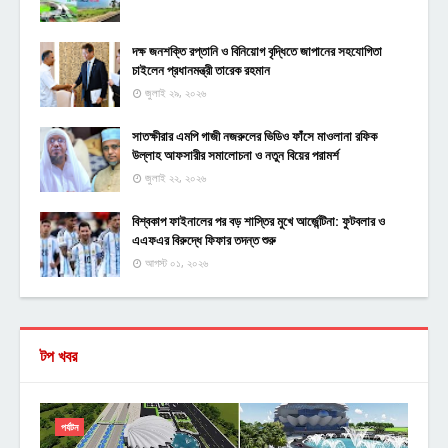
দক্ষ জনশক্তি রপ্তানি ও বিনিয়োগ বৃদ্ধিতে জাপানের সহযোগিতা
চাইলেন প্রধানমন্ত্রী তারেক রহমান
জুলাই ২৯, ২০২৬
সাতক্ষীরার এমপি গাজী নজরুলের ভিডিও ফাঁসে মাওলানা রফিক
উল্লাহ আফসারীর সমালোচনা ও নতুন বিয়ের পরামর্শ
জুলাই ২২, ২০২৬
বিশ্বকাপ ফাইনালের পর বড় শাস্তির মুখে আর্জেন্টিনা: ফুটবলার ও
এএফএর বিরুদ্ধে ফিফার তদন্ত শুরু
আগস্ট ০১, ২০২৬
টপ খবর
পর্যটন