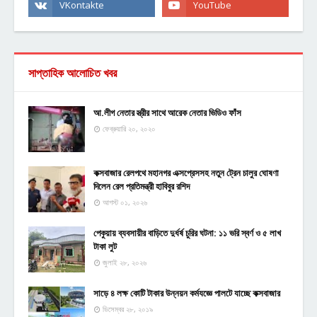
সাপ্তাহিক আলোচিত খবর
আ.লীগ নেতার স্ত্রীর সাথে আরেক নেতার ভিডিও ফাঁস
ফেব্রুয়ারি ২০, ২০২০
কক্সবাজার রেলপথে মহানগর এক্সপ্রেসসহ নতুন ট্রেন চালুর ঘোষণা
দিলেন রেল প্রতিমন্ত্রী হাবিবুর রশিদ
আগস্ট ০১, ২০২৬
পেকুয়ায় ব্যবসায়ীর বাড়িতে দুর্ধর্ষ চুরির ঘটনা: ১১ ভরি স্বর্ণ ও ৫ লাখ
টাকা লুট
জুলাই ২৮, ২০২৬
সাড়ে ৪ লক্ষ কোটি টাকার উন্নয়ন কর্মযজ্ঞে পালটে যাচ্ছে কক্সবাজার
ডিসেম্বর ২৮, ২০১৯