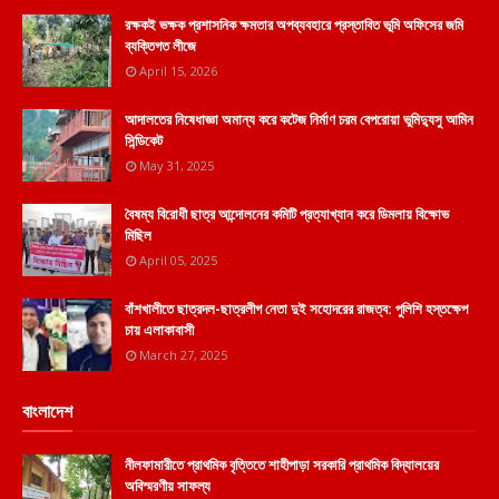
রক্ষকই ভক্ষক প্রশাসনিক ক্ষমতার অপব্যবহারে প্রস্তাবিত ভূমি অফিসের জমি
ব্যক্তিগত লীজে
April 15, 2026
আদালতের নিষেধাজ্ঞা অমান্য করে কটেজ নির্মাণ চরম বেপরোয়া ভুমিদ্যুসু আমিন
সিন্ডিকেট
May 31, 2025
বৈষম্য বিরোধী ছাত্র আন্দোলনের কমিটি প্রত্যাখ্যান করে ডিমলায় বিক্ষোভ
মিছিল
April 05, 2025
বাঁশখালীতে ছাত্রদল-ছাত্রলীগ নেতা দুই সহোদরের রাজত্ব: পুলিশি হস্তক্ষেপ
চায় এলাকাবাসী
March 27, 2025
বাংলাদেশ
নীলফামারীতে প্রাথমিক বৃত্তিতে শাহীপাড়া সরকারি প্রাথমিক বিদ্যালয়ের
অবিস্মরণীয় সাফল্য