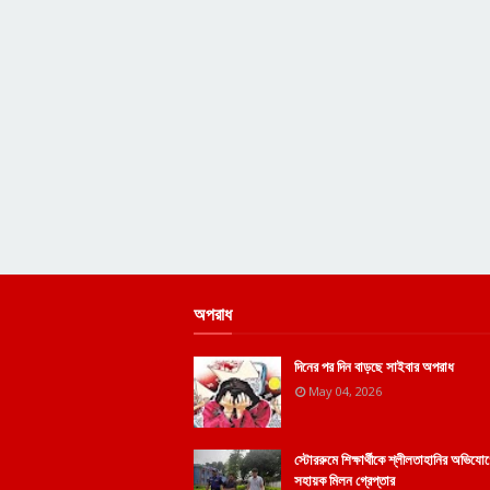
অপরাধ
দিনের পর দিন বাড়ছে সাইবার অপরাধ
May 04, 2026
স্টোররুমে শিক্ষার্থীকে শ্লীলতাহানির অভিয
সহায়ক মিলন গ্রেপ্তার