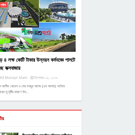
পর্যটন
ে ৪ লক্ষ কোটি টাকার উন্নয়ন কর্মযজ্ঞে পালটে
্ছে কক্সবাজার
Md Monsur Alam
ডিসেম্বর ২৮, ২০১৯
ুল আলীম নোবেল ও মোঃ মনছুর আলম (এম আলম): বর্তমান
রের সু-দৃষ্টির কারণে উন…
তীয়