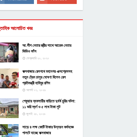
্তাহিক আলোচিত খবর
আ.লীগ নেতার স্ত্রীর সাথে আরেক নেতার
ভিডিও ফাঁস
ফেব্রুয়ারি ২০, ২০২০
কক্সবাজার রেলপথে মহানগর এক্সপ্রেসসহ
নতুন ট্রেন চালুর ঘোষণা দিলেন রেল
প্রতিমন্ত্রী হাবিবুর রশিদ
আগস্ট ০১, ২০২৬
পেকুয়ায় ব্যবসায়ীর বাড়িতে দুর্ধর্ষ চুরির ঘটনা:
১১ ভরি স্বর্ণ ও ৫ লাখ টাকা লুট
জুলাই ২৮, ২০২৬
সাড়ে ৪ লক্ষ কোটি টাকার উন্নয়ন কর্মযজ্ঞে
পালটে যাচ্ছে কক্সবাজার