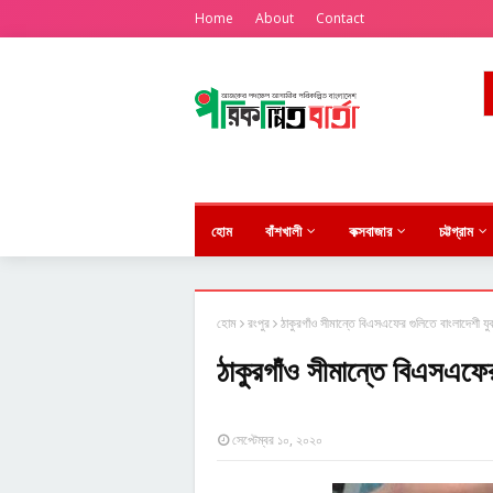
Home
About
Contact
হোম
বাঁশখালী
কক্সবাজার
চট্টগ্রাম
হোম
রংপুর
ঠাকুরগাঁও সীমান্তে বিএসএফের গুলিতে বাংলাদেশী য
ঠাকুরগাঁও সীমান্তে বিএসএফে
সেপ্টেম্বর ১০, ২০২০