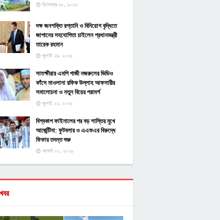
ডিসেম্বর ২৮, ২০১৯
দক্ষ জনশক্তি রপ্তানি ও বিনিয়োগ বৃদ্ধিতে
জাপানের সহযোগিতা চাইলেন প্রধানমন্ত্রী
তারেক রহমান
জুলাই ২৯, ২০২৬
সাতক্ষীরার এমপি গাজী নজরুলের ভিডিও
ফাঁসে মাওলানা রফিক উল্লাহ আফসারীর
সমালোচনা ও নতুন বিয়ের পরামর্শ
জুলাই ২২, ২০২৬
বিশ্বকাপ ফাইনালের পর বড় শাস্তির মুখে
আর্জেন্টিনা: ফুটবলার ও এএফএর বিরুদ্ধে
ফিফার তদন্ত শুরু
আগস্ট ০১, ২০২৬
খবর