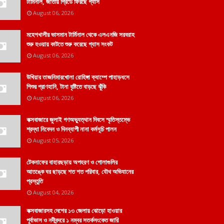
টার্মিনাল, জাতীয় গ্রিডে ফিরছে গ্যাস
August 06, 2026
মহেশখালীর ভাসমান টার্মিনাল থেকে এলএনজি সরবরাহ
শুরু হওয়ায় কাটতে শুরু করেছে গ্যাস সংকট
August 06, 2026
উখিয়ার তাজনিমারখোলা রোহিঙ্গা ক্যাম্পে পাহাড়ধসে
শিশুর প্রাণহানি, টানা বৃষ্টিতে বাড়ছে ঝুঁকি
August 06, 2026
কক্সবাজারে জুলাই গণঅভ্যুত্থান দিবসে স্মৃতিস্তম্ভে
শ্রদ্ধা নিবেদন ও দিনব্যাপী নানা কর্মসূচি পালন
August 05, 2026
টেকনাফের বাহারছড়ায় অপহরণ ও গোলাগুলির
আতঙ্কে ঘর ছাড়ছে শত শত পরিবার, যৌথ অভিযানের
প্রস্তুতি
August 04, 2026
কক্সবাজারসহ দেশের ১৩ জেলায় ঝোড়ো হাওয়ার
পূর্বাভাস ও নদীবন্দরে ১ নম্বর সতর্কসংকেত জারি