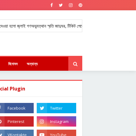
ুলাই গণঅভ্যুত্থান স্মৃতি জাদুঘর, টিকিট পেতে উপচে পড়া ভিড়।
বাংলাদেশে শেখ হ
★
বিনোদন
অন্যান্য
cial Plugin