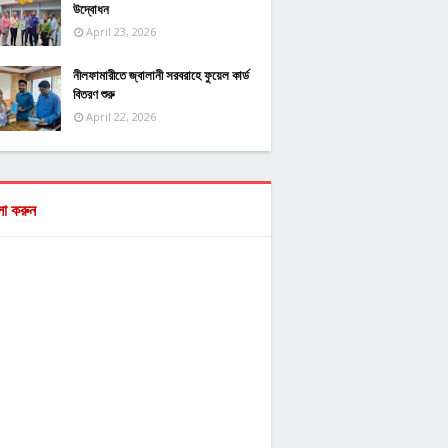
উদ্বোধন
April 23, 2026
নীলফামারীতে জ্বালানী সরবরাহে ফুয়েল কার্ড
বিতরণ শুরু
April 22, 2026
ো করুন