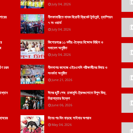
July 04, 2026
শোরের
নীলফামারীতে মাদক বিরোধী ক্রিকেট টুর্নামেন্ট, চ্যাম্পিয়ন
৭ নং ওয়ার্ড
July 04, 2026
রে
কিশোরগঞ্জে ১১ দলীয় ঐক্যের বিক্ষোভ মিছিল ও
ে
সমাবেশ অনুষ্ঠিত
July 04, 2026
মাণ চরম
নীলসাগর কলেজে এইচএসসি পরীক্ষার্থীদের বিদায় ও
সংবর্ধনা অনুষ্ঠিত
June 21, 2026
যাখ্যান
ঈদের ছুটি শেষ: ঢাকামুখি ট্রেনগুলোতে বিপুল ভিড়,
নিরাপত্তার উদ্বেগ
June 06, 2026
হোদরের
দিনের পর দিন বাড়ছে সাইবার অপরাধ
May 04, 2026