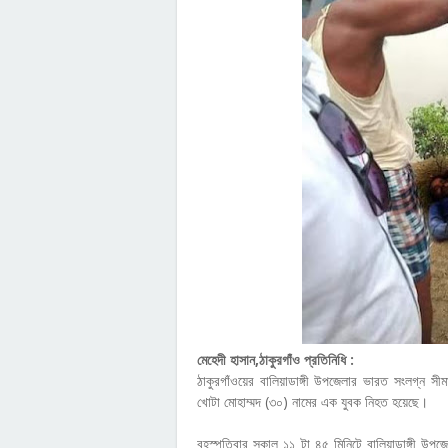
মেহেদী হাসান,ঠাকুরগাঁও প্রতিনিধি :
ঠাকুরগাঁওয়ের বালিয়াডাঙ্গী উপজেলার ভারত সংলগ্ন সী
খোটা মোহাম্মদ (৩০) নামের এক যুবক নিহত হয়েছে।
বৃহস্পতিবার সকাল ১১ টা ৪৫ মিনিটে বালিয়াডাঙ্গী 