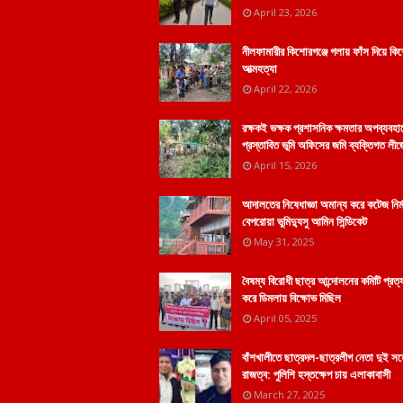
April 23, 2026
নীলফামারীর কিশোরগঞ্জে গলায় ফাঁস দিয়ে কি
আত্মহত্যা
April 22, 2026
রক্ষকই ভক্ষক প্রশাসনিক ক্ষমতার অপব্যবহা
প্রস্তাবিত ভূমি অফিসের জমি ব্যক্তিগত লীজ
April 15, 2026
আদালতের নিষেধাজ্ঞা অমান্য করে কটেজ নির্
বেপরোয়া ভুমিদ্যুসু আমিন সিন্ডিকেট
May 31, 2025
বৈষম্য বিরোধী ছাত্র আন্দোলনের কমিটি প্রত্
করে ডিমলায় বিক্ষোভ মিছিল
April 05, 2025
বাঁশখালীতে ছাত্রদল-ছাত্রলীগ নেতা দুই স
রাজত্ব: পুলিশি হস্তক্ষেপ চায় এলাকাবাসী
March 27, 2025