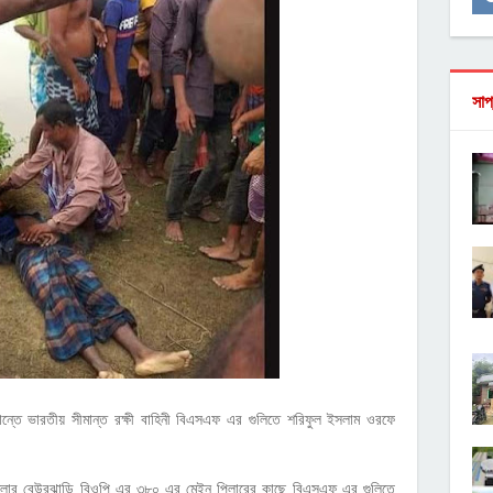
সাপ
মান্তে ভারতীয় সীমান্ত রক্ষী বাহিনী বিএসএফ এর গুলিতে শরিফুল ইসলাম ওরফে
উপজেলার বেউরঝাড়ি বিওপি এর ৩৮০ এর মেইন পিলারের কাছে বিএসএফ এর গুলিতে