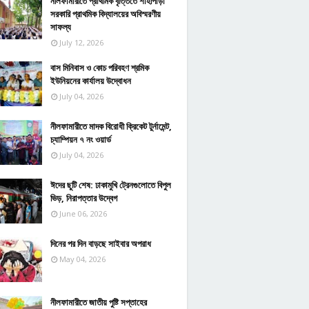
নীলফামারীতে প্রাথমিক বৃত্তিতে শাহীপাড়া
সরকারি প্রাথমিক বিদ্যালয়ের অবিস্মরণীয়
সাফল্য
July 12, 2026
বাস মিনিবাস ও কোচ পরিবহণ শ্রমিক
ইউনিয়নের কার্যালয় উদ্বোধন
July 04, 2026
নীলফামারীতে মাদক বিরোধী ক্রিকেট টুর্নামেন্ট,
চ্যাম্পিয়ন ৭ নং ওয়ার্ড
July 04, 2026
ঈদের ছুটি শেষ: ঢাকামুখি ট্রেনগুলোতে বিপুল
ভিড়, নিরাপত্তার উদ্বেগ
June 06, 2026
দিনের পর দিন বাড়ছে সাইবার অপরাধ
May 04, 2026
নীলফামারীতে জাতীয় পুষ্টি সপ্তাহের