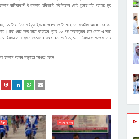
সলাম বালিয়াডাঙ্গী উপজেলার হরিনমারি ইউনিয়নের ছোট চুড়াইগাতি গ্রামের মৃত
াল সাড়ে ১১ টার দিকে শরিফুল ইসলাম ওরফে খোটা মোহাম্মদ স্থানীয় আরো ৪/৫ জন
তে যায়। মাছ ধরার সময় তারা ভারতের প্রায় ৫০ গজ অভ্যন্তরে চলে গেলে এ সময়
লরত বিএসএফ সদস্যরা জেলেদের লক্ষ্য করে গুলি ছোড়ে। বিএসএফ জোওয়ানদের
িদুল ইসলাম ঘটনার সত্যাতা নিশ্চিত করেন ।
টপ 
 দিবস
আলোচনা সভা