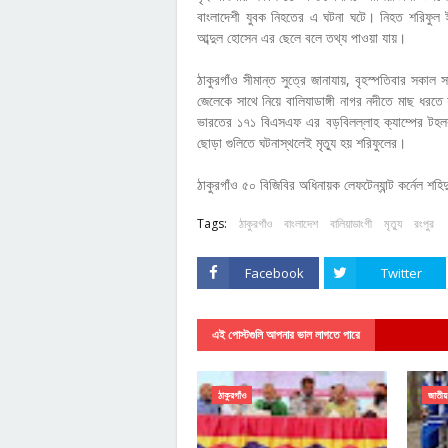
বাংলাদেশী যুবক নিহতের এ ঘটনা ঘটে। নিহত শরিফুল ই
আব্দুল হোসেন এর ছেলে বলে তথ্য পাওয়া যায়।
ঠাকুরগাঁও সীমান্ত সুত্রে জানাযায়, বৃহস্পতিবার সক
জেলেকে সাথে নিয়ে বালিযাডাঙ্গী নাগর নদীতে মাছ ধর
ভারতের ১৭১ বিএসএফ এর বড়বিলল্লাহ ক্যাম্পের টহ
ছোড়া গুলিতে ঘটনাস্থলেই মৃত্যু হয় শরিফুলের।
ঠাকুরগাঁও ৫০ বিজিবির অধিনায়ক লেফটেন্যান্ট কর্নেল শহ
Tags:
ঠাকুরগাঁও
বাংলাদেশ
বালিয়াডাংগী
মৃত্যু
রংপুর
Facebook
Twitter
এই পোস্টগুলি আপনার ভাল লাগতে পারে
ঠাকুরগাঁও
জাতীয়