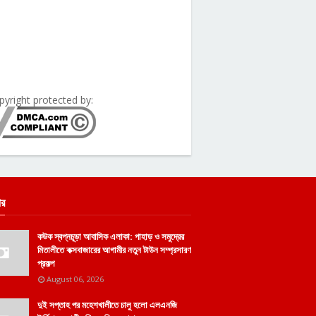
pyright protected by:
ার
কউক স্বপ্নচূড়া আবাসিক এলাকা: পাহাড় ও সমুদ্রের
মিতালীতে কক্সবাজারের আগামীর নতুন টাউন সম্প্রসারণ
প্রকল্প
August 06, 2026
দুই সপ্তাহ পর মহেশখালীতে চালু হলো এলএনজি