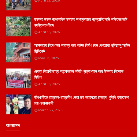
April 22, 2026
রক্ষকই ভক্ষক প্রশাসনিক ক্ষমতার অপব্যবহারে প্রস্তাবিত ভূমি অফিসের জমি
ব্যক্তিগত লীজে
April 15, 2026
আদালতের নিষেধাজ্ঞা অমান্য করে কটেজ নির্মাণ চরম বেপরোয়া ভুমিদ্যুসু আমিন
সিন্ডিকেট
May 31, 2025
বৈষম্য বিরোধী ছাত্র আন্দোলনের কমিটি প্রত্যাখ্যান করে ডিমলায় বিক্ষোভ
মিছিল
April 05, 2025
বাঁশখালীতে ছাত্রদল-ছাত্রলীগ নেতা দুই সহোদরের রাজত্ব: পুলিশি হস্তক্ষেপ
চায় এলাকাবাসী
March 27, 2025
বাংলাদেশ