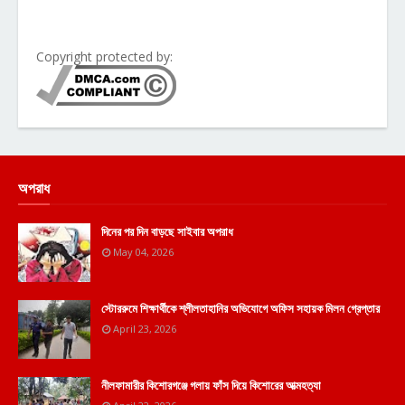
Copyright protected by:
অপরাধ
দিনের পর দিন বাড়ছে সাইবার অপরাধ
May 04, 2026
স্টোররুমে শিক্ষার্থীকে শ্লীলতাহানির অভিযোগে অফিস সহায়ক মিলন গ্রেপ্তার
April 23, 2026
নীলফামারীর কিশোরগঞ্জে গলায় ফাঁস দিয়ে কিশোরের আত্মহত্যা