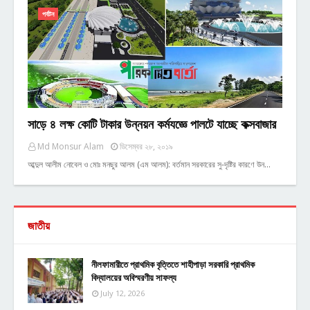
পর্যটন
সাড়ে ৪ লক্ষ কোটি টাকার উন্নয়ন কর্মযজ্ঞে পালটে যাচ্ছে কক্সবাজার
Md Monsur Alam
ডিসেম্বর ২৮, ২০১৯
আব্দুল আলীম নোবেল ও মোঃ মনছুর আলম (এম আলম): বর্তমান সরকারের সু-দৃষ্টির কারণে উন…
জাতীয়
নীলফামারীতে প্রাথমিক বৃত্তিতে শাহীপাড়া সরকারি প্রাথমিক
বিদ্যালয়ের অবিস্মরণীয় সাফল্য
July 12, 2026