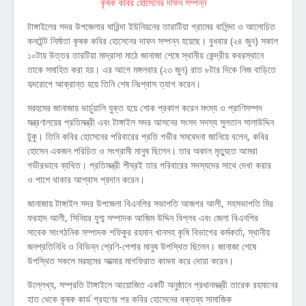
টাঙ্গাইলের সদর উপজেলার ঘারিন্দা ইউনিয়নের তারাটিয়া গ্রামের বাসিন্দা ও আলোচিত
কনটেন্ট নির্মাতা কৃষক কবির হোসেনের দাফন সম্পন্ন হয়েছে। বুধবার (২৪ জুন) সকাল
১০টায় উত্তর তারটিয়া মাদ্রাসা মাঠে জানাজা শেষে স্থানীয় কেন্দ্রীয় কবরস্থানে
তাকে সমাহিত করা হয়। এর আগে মঙ্গলবার (২৩ জুন) রাত ৮টার দিকে নিজ বাড়িতে
হৃদরোগে আক্রান্ত হয়ে তিনি শেষ নিঃশ্বাস ত্যাগ করেন।
মরহুমের জানাজায় ভার্চুয়ালি যুক্ত হয়ে শোক প্রকাশ করেন মৎস্য ও প্রাণিসম্পদ
মন্ত্রণালয়ের প্রতিমন্ত্রী এবং টাঙ্গাইল সদর আসনের সংসদ সদস্য সুলতান সালাউদ্দিন
টুকু। তিনি কবির হোসেনের পরিবারের প্রতি গভীর সমবেদনা জানিয়ে বলেন, কবির
হোসেন একজন পরিচিত ও সংগ্রামী মানুষ ছিলেন। তার অকাল মৃত্যুতে আমরা
গভীরভাবে ব্যথিত। প্রতিমন্ত্রী শীঘ্রই তার পরিবারের সদস্যদের সাথে দেখা করার
ও পাশে থাকার আশ্বাস প্রদান করেন।
জানাজায় টাঙ্গাইল সদর উপজেলা বিএনপির সভাপতি আজগর আলী, সহসভাপতি মির
ফরহাদ আলী, সিনিয়র যুগ্ম সম্পাদক আজিম উদ্দিন বিপ্লব এবং জেলা বিএনপির
সাবেক সাংগঠনিক সম্পাদক শফিকুর রহমান খানসহ কৃষি বিভাগের কর্মকর্তা, স্থানীয়
জনপ্রতিনিধি ও বিভিন্ন শ্রেণি-পেশার মানুষ উপস্থিত ছিলেন। জানাজা শেষে
উপস্থিত সকলে মরহুমের আত্মার মাগফিরাত কামনা করে দোয়া করেন।
উল্লেখ্য, সম্প্রতি টাঙ্গাইলে আয়োজিত একটি অনুষ্ঠানে প্রধানমন্ত্রী তারেক রহমানের
হাত থেকে কৃষক কার্ড গ্রহণের পর কবির হোসেনের বক্তব্য সামাজিক