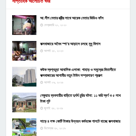
সাপ্তাহিক আলোচিত খবর
আ.লীগ নেতার স্ত্রীর সাথে আরেক নেতার ভিডিও ফাঁস
ফেব্রুয়ারি ২০, ২০২০
কক্সবাজারে অবৈধ স্পা'র আড়ালে চলছে মুধু বিলাস
আগস্ট ২৮, ২০২৩
কউক স্বপ্নচূড়া আবাসিক এলাকা: পাহাড় ও সমুদ্রের মিতালীতে
কক্সবাজারের আগামীর নতুন টাউন সম্প্রসারণ প্রকল্প
আগস্ট ০৬, ২০২৬
পেকুয়ায় ব্যবসায়ীর বাড়িতে দুর্ধর্ষ চুরির ঘটনা: ১১ ভরি স্বর্ণ ও ৫ লাখ
টাকা লুট
জুলাই ২৮, ২০২৬
সাড়ে ৪ লক্ষ কোটি টাকার উন্নয়ন কর্মযজ্ঞে পালটে যাচ্ছে কক্সবাজার
ডিসেম্বর ২৮, ২০১৯