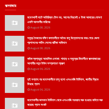
কক্সবাজার
মহেশখালী ঘাটে অতিরিক্ত টোল নয়, আগের নিয়মেই ৫ টাকা আদায়ের ঘোষণা
এমপি আলমগীর ফরিদের
August 08, 2026
সমুদ্র সৈকতের দক্ষিণ কলাতলীতে অবৈধ বালু উত্তোলনের খবর পেয়ে জেলা
প্রশাসনের পর্যটন সেলের ঝটিকা অভিযান
August 08, 2026
কউক স্বপ্নচূড়া আবাসিক এলাকা: পাহাড় ও সমুদ্রের মিতালীতে কক্সবাজারের
আগামীর নতুন টাউন সম্প্রসারণ প্রকল্প
August 06, 2026
দুই সপ্তাহ পর মহেশখালীতে চালু হলো এলএনজি টার্মিনাল, জাতীয় গ্রিডে
ফিরছে গ্যাস
August 06, 2026
মহেশখালীর ভাসমান টার্মিনাল থেকে এলএনজি সরবরাহ শুরু হওয়ায় কাটতে শুরু
করেছে গ্যাস সংকট