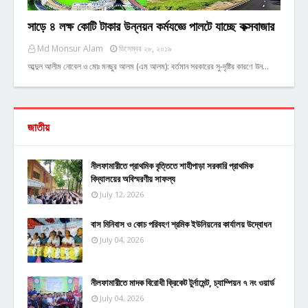
সাড়ে ৪ লক্ষ কোটি টাকার উন্নয়ন কর্মযজ্ঞে পালটে যাচ্ছে কক্সবাজার
Md Monsur Alam
ডিসেম্বর ২৮, ২০১৯
আব্দুল আলীম নোবেল ও মোঃ মনছুর আলম (এম আলম): বর্তমান সরকারের সু-দৃষ্টির কারণে উন…
জাতীয়
নীলফামারীতে প্রাথমিক বৃত্তিতে শাহীপাড়া সরকারি প্রাথমিক
বিদ্যালয়ের অবিস্মরণীয় সাফল্য
July 12, 2026
বাস মিনিবাস ও কোচ পরিবহণ শ্রমিক ইউনিয়নের কার্যালয় উদ্বোধন
July 04, 2026
নীলফামারীতে মাদক বিরোধী ক্রিকেট টুর্নামেন্ট, চ্যাম্পিয়ন ৭ নং ওয়ার্ড
July 04, 2026