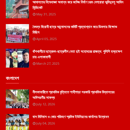
আদালতের নিষেধাজ্ঞা অমান্য করে কটেজ নির্মাণ চরম বেপরোয়া ভুমিদ্যুসু আমিন
সিন্ডিকেট
May 31, 2025
বৈষম্য বিরোধী ছাত্র আন্দোলনের কমিটি প্রত্যাখ্যান করে ডিমলায় বিক্ষোভ
মিছিল
April 05, 2025
বাঁশখালীতে ছাত্রদল-ছাত্রলীগ নেতা দুই সহোদরের রাজত্ব: পুলিশি হস্তক্ষেপ
চায় এলাকাবাসী
March 27, 2025
বাংলাদেশ
নীলফামারীতে প্রাথমিক বৃত্তিতে শাহীপাড়া সরকারি প্রাথমিক বিদ্যালয়ের
অবিস্মরণীয় সাফল্য
July 12, 2026
বাস মিনিবাস ও কোচ পরিবহণ শ্রমিক ইউনিয়নের কার্যালয় উদ্বোধন
July 04, 2026