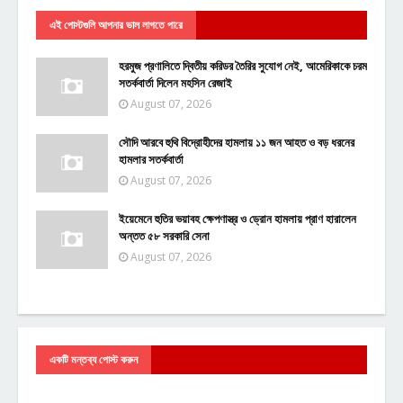
এই পোস্টগুলি আপনার ভাল লাগতে পারে
হরমুজ প্রণালিতে দ্বিতীয় করিডর তৈরির সুযোগ নেই, আমেরিকাকে চরম
সতর্কবার্তা দিলেন মহসিন রেজাই
August 07, 2026
সৌদি আরবে হুথি বিদ্রোহীদের হামলায় ১১ জন আহত ও বড় ধরনের
হামলার সতর্কবার্তা
August 07, 2026
ইয়েমেনে হুতির ভয়াবহ ক্ষেপণাস্ত্র ও ড্রোন হামলায় প্রাণ হারালেন
অন্তত ৫৮ সরকারি সেনা
August 07, 2026
একটি মন্তব্য পোস্ট করুন