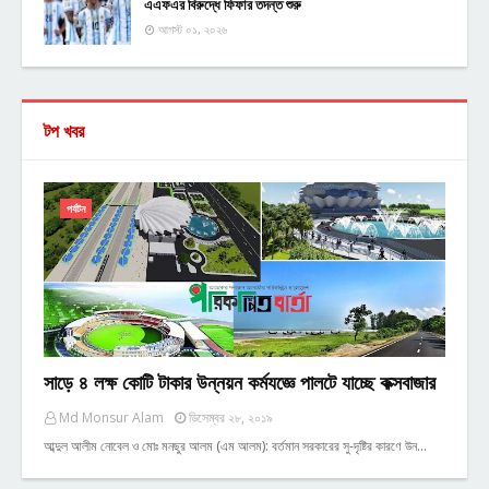
এএফএর বিরুদ্ধে ফিফার তদন্ত শুরু
আগস্ট ০১, ২০২৬
টপ খবর
পর্যটন
সাড়ে ৪ লক্ষ কোটি টাকার উন্নয়ন কর্মযজ্ঞে পালটে যাচ্ছে কক্সবাজার
Md Monsur Alam
ডিসেম্বর ২৮, ২০১৯
আব্দুল আলীম নোবেল ও মোঃ মনছুর আলম (এম আলম): বর্তমান সরকারের সু-দৃষ্টির কারণে উন…