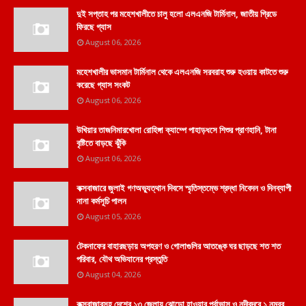
দুই সপ্তাহ পর মহেশখালীতে চালু হলো এলএনজি টার্মিনাল, জাতীয় গ্রিডে
ফিরছে গ্যাস
August 06, 2026
মহেশখালীর ভাসমান টার্মিনাল থেকে এলএনজি সরবরাহ শুরু হওয়ায় কাটতে শুরু
করেছে গ্যাস সংকট
August 06, 2026
উখিয়ার তাজনিমারখোলা রোহিঙ্গা ক্যাম্পে পাহাড়ধসে শিশুর প্রাণহানি, টানা
বৃষ্টিতে বাড়ছে ঝুঁকি
August 06, 2026
কক্সবাজারে জুলাই গণঅভ্যুত্থান দিবসে স্মৃতিস্তম্ভে শ্রদ্ধা নিবেদন ও দিনব্যাপী
নানা কর্মসূচি পালন
August 05, 2026
টেকনাফের বাহারছড়ায় অপহরণ ও গোলাগুলির আতঙ্কে ঘর ছাড়ছে শত শত
পরিবার, যৌথ অভিযানের প্রস্তুতি
August 04, 2026
কক্সবাজারসহ দেশের ১৩ জেলায় ঝোড়ো হাওয়ার পূর্বাভাস ও নদীবন্দরে ১ নম্বর