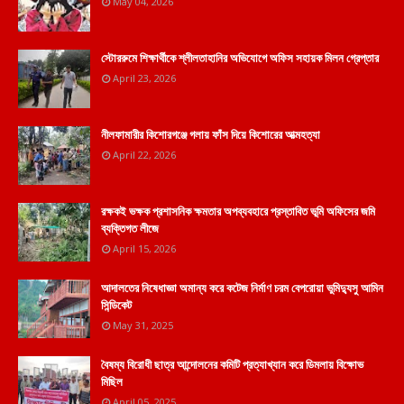
May 04, 2026
স্টোররুমে শিক্ষার্থীকে শ্লীলতাহানির অভিযোগে অফিস সহায়ক মিলন গ্রেপ্তার
April 23, 2026
নীলফামারীর কিশোরগঞ্জে গলায় ফাঁস দিয়ে কিশোরের আত্মহত্যা
April 22, 2026
রক্ষকই ভক্ষক প্রশাসনিক ক্ষমতার অপব্যবহারে প্রস্তাবিত ভূমি অফিসের জমি
ব্যক্তিগত লীজে
April 15, 2026
আদালতের নিষেধাজ্ঞা অমান্য করে কটেজ নির্মাণ চরম বেপরোয়া ভুমিদ্যুসু আমিন
সিন্ডিকেট
May 31, 2025
বৈষম্য বিরোধী ছাত্র আন্দোলনের কমিটি প্রত্যাখ্যান করে ডিমলায় বিক্ষোভ
মিছিল
April 05, 2025