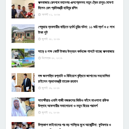
কক্সবাজার রেলপথে মহানগর এক্সপ্রেসসহ নতুন ট্রেন চালুর ঘোষণা
দিলেন রেল প্রতিমন্ত্রী হাবিবুর রশিদ
আগস্ট ০১, ২০২৬
পেকুয়ায় ব্যবসায়ীর বাড়িতে দুর্ধর্ষ চুরির ঘটনা: ১১ ভরি স্বর্ণ ও ৫ লাখ
টাকা লুট
জুলাই ২৮, ২০২৬
সাড়ে ৪ লক্ষ কোটি টাকার উন্নয়ন কর্মযজ্ঞে পালটে যাচ্ছে কক্সবাজার
ডিসেম্বর ২৮, ২০১৯
দক্ষ জনশক্তি রপ্তানি ও বিনিয়োগ বৃদ্ধিতে জাপানের সহযোগিতা
চাইলেন প্রধানমন্ত্রী তারেক রহমান
জুলাই ২৯, ২০২৬
সাতক্ষীরার এমপি গাজী নজরুলের ভিডিও ফাঁসে মাওলানা রফিক
উল্লাহ আফসারীর সমালোচনা ও নতুন বিয়ের পরামর্শ
জুলাই ২২, ২০২৬
বিশ্বকাপ ফাইনালের পর বড় শাস্তির মুখে আর্জেন্টিনা: ফুটবলার ও