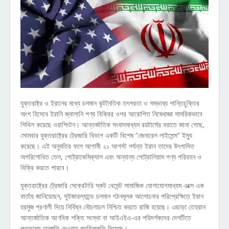
যুক্তরাষ্ট্র ও ইরানের মধ্যে চলমান কূটনৈতিক তৎপরতা ও সম্ভাব্য শান্তিচুক্তির
অংশ হিসেবে ইরানি জ্বালানি পণ্য বিক্রির ওপর আরোপিত নিষেধাজ্ঞা সাময়িকভাবে
শিথিল করেছে ওয়াশিংটন। আন্তর্জাতিক সংবাদমাধ্যম রয়টার্সের বরাতে জানা গেছে,
সোমবার যুক্তরাষ্ট্রের ট্রেজারি বিভাগ একটি বিশেষ “জেনারেল লাইসেন্স” ইস্যু
করেছে। এই অনুমতির ফলে আগামী ২১ আগস্ট পর্যন্ত ইরান তাদের উৎপাদিত
অপরিশোধিত তেল, পেট্রোকেমিক্যাল এবং অন্যান্য পেট্রোলিয়াম পণ্য পরিবহন ও
বিক্রি করতে পারবে।
যুক্তরাষ্ট্রের ট্রেজারি সেক্রেটারি স্কট বেসেন্ট সামাজিক যোগাযোগমাধ্যম এক্সে এক
বার্তায় জানিয়েছেন, সুইজারল্যান্ডে চলমান গঠনমূলক আলোচনার পরিপ্রেক্ষিতে ইরান
হরমুজ প্রণালী দিয়ে নির্বিঘ্ন নৌচলাচল নিশ্চিত করতে রাজি হয়েছে। এছাড়া তেহরান
আন্তর্জাতিক আণবিক শক্তি সংস্থা বা আইএইএ-এর পরিদর্শকদের দেশটিতে
প্রবেশের অনুমতি দেওয়ার প্রতিশ্রুতি দিয়েছে।