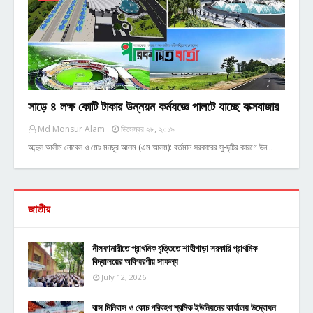
সাড়ে ৪ লক্ষ কোটি টাকার উন্নয়ন কর্মযজ্ঞে পালটে যাচ্ছে কক্সবাজার
Md Monsur Alam
ডিসেম্বর ২৮, ২০১৯
আব্দুল আলীম নোবেল ও মোঃ মনছুর আলম (এম আলম): বর্তমান সরকারের সু-দৃষ্টির কারণে উন…
জাতীয়
নীলফামারীতে প্রাথমিক বৃত্তিতে শাহীপাড়া সরকারি প্রাথমিক
বিদ্যালয়ের অবিস্মরণীয় সাফল্য
July 12, 2026
বাস মিনিবাস ও কোচ পরিবহণ শ্রমিক ইউনিয়নের কার্যালয় উদ্বোধন