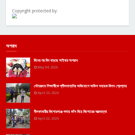
Copyright protected by:
অপরাধ
দিনের পর দিন বাড়ছে সাইবার অপরাধ
May 04, 2026
স্টোররুমে শিক্ষার্থীকে শ্লীলতাহানির অভিযোগে অফিস সহায়ক মিলন গ্রেপ্তার
April 23, 2026
নীলফামারীর কিশোরগঞ্জে গলায় ফাঁস দিয়ে কিশোরের আত্মহত্যা
April 22, 2026