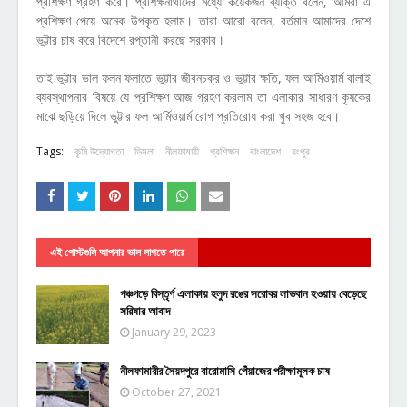
প্রশিক্ষণ গ্রহণ করে। প্রশিক্ষনার্থীদের মধ্যে কয়েকজন ব্যক্তি বলেন, আমরা এ
প্রশিক্ষণ পেয়ে অনেক উপকৃত হলাম। তারা আরো বলেন, বর্তমান আমাদের দেশে
ভুট্টার চাষ করে বিদেশে রপ্তানী করছে সরকার।
তাই ভুট্টার ভাল ফলন ফলাতে ভুট্টার জীবনচক্র ও ভুট্টার ক্ষতি, ফল আর্মিওয়ার্ম বালাই
ব্যবস্থাপনার বিষয়ে যে প্রশিক্ষণ আজ গ্রহণ করলাম তা এলাকার সাধারণ কৃষকের
মাঝে ছড়িয়ে দিলে ভুট্টার ফল আর্মিওয়ার্ম রোগ প্রতিরোধ করা খুব সহজ হবে।
Tags:
কৃষি উদ্যোগতা
ডিমলা
নীলফামারী
প্রশিক্ষন
বাংলাদেশ
রংপুর
এই পোস্টগুলি আপনার ভাল লাগতে পারে
পঞ্চগড়ে বিস্তৃর্ণ এলাকায় হলুদ রঙের সরোবর লাভবান হওয়ায় বেড়েছে
সরিষার আবাদ
January 29, 2023
নীলফামারীর সৈয়দপুরে বারোমাসি পেঁয়াজের পরীক্ষামূলক চাষ
October 27, 2021