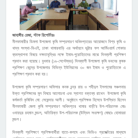
জাহাঙ্গীর রেজা, স্টাফ রিপোর্টারঃ
নীলফামারীর ডিমলা উপজেলা কৃষি সম্প্রসারণ অধিদপ্তরের আয়োজনে বিশ্ব কৃষি ও
খাদ্য সংস্থা-ডিএই, ঢাকা খামারবাড়ি এর অর্থায়নে ভুট্টার ফল আর্মিওয়ার্ম পোকার
ব্যবস্থাপনা বিষয়ে দক্ষতাবৃদ্ধির লক্ষে ইমাম-পুরোহিতদের মাঝে দিনব্যপী প্রশিক্ষণ
প্রদান করা হয়েছে। বুধবার (১৬-সেপ্টেম্বর) দিনব্যাপী উপজেলা কৃষি ভবনের কৃষক
প্রশিক্ষণ কেন্দ্রে উপজেলার বিভিন্ন ইউনিয়নের ৩০ জন ইমাম ও পুরোহিতকে এ
প্রশিক্ষণ প্রদান করা হয়।
উপজেলা কৃষি সম্প্রসারণ অফিসার কনক চন্দ্র রায় ও শহীদুল ইসলামের সঞ্চলনায়
উক্ত প্রশিক্ষনের মূল বিষয়ে আলোচনা এবং স্বাগত বক্তব্য রাখেন উপজেলা কৃষি
কর্মকর্তা কৃষিবিদ মো: সেকেন্দার আলী। অনুষ্ঠানে প্রশিক্ষক হিসেবে উপস্থিত ছিলেন
নীলফামারী জেলা কৃষি সম্প্রসারণ অধিদপ্তর খামার বাড়ী’র উপ-পরিচালক মোঃ
ওবায়দুর রহমান মন্ডল, অতিরিক্ত উপ-পরিচালক (উদ্ভিদ সংরক্ষণ) মোছাঃ হোমায়রা
মন্ডল।
দিনব্যপী প্রশিক্ষণে প্রশিক্ষনার্থীরা হাতে-কলমে এবং ভিডিও প্রজেক্টরের মাধ্যমে