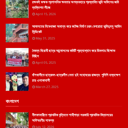
রক্ষকই ভক্ষক প্রশাসনিক ক্ষমতার অপব্যবহারে প্রস্তাবিত ভূমি অফিসের জমি
ব্যক্তিগত লীজে
April 15, 2026
আদালতের নিষেধাজ্ঞা অমান্য করে কটেজ নির্মাণ চরম বেপরোয়া ভুমিদ্যুসু আমিন
সিন্ডিকেট
May 31, 2025
বৈষম্য বিরোধী ছাত্র আন্দোলনের কমিটি প্রত্যাখ্যান করে ডিমলায় বিক্ষোভ
মিছিল
April 05, 2025
বাঁশখালীতে ছাত্রদল-ছাত্রলীগ নেতা দুই সহোদরের রাজত্ব: পুলিশি হস্তক্ষেপ
চায় এলাকাবাসী
March 27, 2025
বাংলাদেশ
নীলফামারীতে প্রাথমিক বৃত্তিতে শাহীপাড়া সরকারি প্রাথমিক বিদ্যালয়ের
অবিস্মরণীয় সাফল্য
July 12, 2026