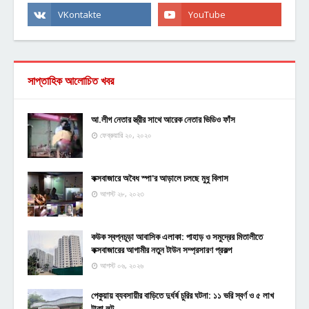
সাপ্তাহিক আলোচিত খবর
আ.লীগ নেতার স্ত্রীর সাথে আরেক নেতার ভিডিও ফাঁস
ফেব্রুয়ারি ২০, ২০২০
কক্সবাজারে অবৈধ স্পা'র আড়ালে চলছে মুধু বিলাস
আগস্ট ২৮, ২০২৩
কউক স্বপ্নচূড়া আবাসিক এলাকা: পাহাড় ও সমুদ্রের মিতালীতে
কক্সবাজারের আগামীর নতুন টাউন সম্প্রসারণ প্রকল্প
আগস্ট ০৬, ২০২৬
পেকুয়ায় ব্যবসায়ীর বাড়িতে দুর্ধর্ষ চুরির ঘটনা: ১১ ভরি স্বর্ণ ও ৫ লাখ
টাকা লুট