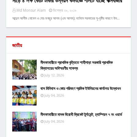
সাড়ে ৪ লক্ষ কোটি টাকার উন্নয়ন কর্মযজ্ঞে পালটে যাচ্ছে কক্সবাজার
Md Monsur Alam
ডিসেম্বর ২৮, ২০১৯
আব্দুল আলীম নোবেল ও মোঃ মনছুর আলম (এম আলম): বর্তমান সরকারের সু-দৃষ্টির কারণে উন…
জাতীয়
নীলফামারীতে প্রাথমিক বৃত্তিতে শাহীপাড়া সরকারি প্রাথমিক
বিদ্যালয়ের অবিস্মরণীয় সাফল্য
July 12, 2026
বাস মিনিবাস ও কোচ পরিবহণ শ্রমিক ইউনিয়নের কার্যালয় উদ্বোধন
July 04, 2026
নীলফামারীতে মাদক বিরোধী ক্রিকেট টুর্নামেন্ট, চ্যাম্পিয়ন ৭ নং ওয়ার্ড
July 04, 2026