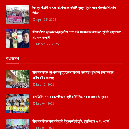
বৈষম্য বিরোধী ছাত্র আন্দোলনের কমিটি প্রত্যাখ্যান করে ডিমলায় বিক্ষোভ
মিছিল
April 05, 2025
বাঁশখালীতে ছাত্রদল-ছাত্রলীগ নেতা দুই সহোদরের রাজত্ব: পুলিশি হস্তক্ষেপ
চায় এলাকাবাসী
March 27, 2025
বাংলাদেশ
নীলফামারীতে প্রাথমিক বৃত্তিতে শাহীপাড়া সরকারি প্রাথমিক বিদ্যালয়ের
অবিস্মরণীয় সাফল্য
July 12, 2026
বাস মিনিবাস ও কোচ পরিবহণ শ্রমিক ইউনিয়নের কার্যালয় উদ্বোধন
July 04, 2026
নীলফামারীতে মাদক বিরোধী ক্রিকেট টুর্নামেন্ট, চ্যাম্পিয়ন ৭ নং ওয়ার্ড
July 04, 2026