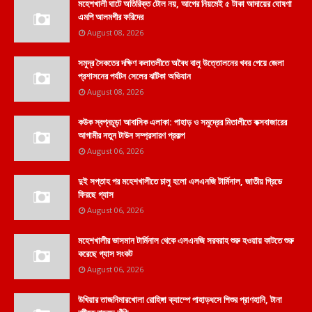
মহেশখালী ঘাটে অতিরিক্ত টোল নয়, আগের নিয়মেই ৫ টাকা আদায়ের ঘোষণা
এমপি আলমগীর ফরিদের
August 08, 2026
সমুদ্র সৈকতের দক্ষিণ কলাতলীতে অবৈধ বালু উত্তোলনের খবর পেয়ে জেলা
প্রশাসনের পর্যটন সেলের ঝটিকা অভিযান
August 08, 2026
কউক স্বপ্নচূড়া আবাসিক এলাকা: পাহাড় ও সমুদ্রের মিতালীতে কক্সবাজারের
আগামীর নতুন টাউন সম্প্রসারণ প্রকল্প
August 06, 2026
দুই সপ্তাহ পর মহেশখালীতে চালু হলো এলএনজি টার্মিনাল, জাতীয় গ্রিডে
ফিরছে গ্যাস
August 06, 2026
মহেশখালীর ভাসমান টার্মিনাল থেকে এলএনজি সরবরাহ শুরু হওয়ায় কাটতে শুরু
করেছে গ্যাস সংকট
August 06, 2026
উখিয়ার তাজনিমারখোলা রোহিঙ্গা ক্যাম্পে পাহাড়ধসে শিশুর প্রাণহানি, টানা