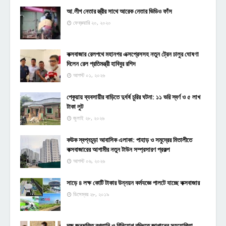
আ.লীগ নেতার স্ত্রীর সাথে আরেক নেতার ভিডিও ফাঁস
ফেব্রুয়ারি ২০, ২০২০
কক্সবাজার রেলপথে মহানগর এক্সপ্রেসসহ নতুন ট্রেন চালুর ঘোষণা
দিলেন রেল প্রতিমন্ত্রী হাবিবুর রশিদ
আগস্ট ০১, ২০২৬
পেকুয়ায় ব্যবসায়ীর বাড়িতে দুর্ধর্ষ চুরির ঘটনা: ১১ ভরি স্বর্ণ ও ৫ লাখ
টাকা লুট
জুলাই ২৮, ২০২৬
কউক স্বপ্নচূড়া আবাসিক এলাকা: পাহাড় ও সমুদ্রের মিতালীতে
কক্সবাজারের আগামীর নতুন টাউন সম্প্রসারণ প্রকল্প
আগস্ট ০৬, ২০২৬
সাড়ে ৪ লক্ষ কোটি টাকার উন্নয়ন কর্মযজ্ঞে পালটে যাচ্ছে কক্সবাজার
ডিসেম্বর ২৮, ২০১৯
দক্ষ জনশক্তি রপ্তানি ও বিনিয়োগ বৃদ্ধিতে জাপানের সহযোগিতা