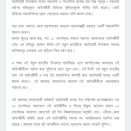
আটোয়ারী উপজেলা শাখার সভাপতি ও সাংবাদিক মনোজ রায় হিরু প্রমূখ। বক্তারা
ধর্ষণের অভিযুক্ত আইনজীবী হাবিবের দৃষ্টান্তমূলক শাস্তি দাবি করেন। একই
হাবিবের সহযোগিদের দ্রুত গ্রেপ্তার করারও দাবি জানান তারা।
পরে তারা পঞ্চগড় জেলা প্রশাসকের মাধ্যমে প্রধানমন্ত্রী বরাবরে একটি স্মারকলিপি
প্রদান করেন।
মামলা সূত্রে জানা যায়, গত ১১ সেপ্টেম্বর সকালে পঞ্চগড় আদালতের আইনজীবী
এইচ এম হাবিবুর রহমান হাবিব ওই স্কুল ছাত্রীকে আটোয়ারী উপজেলা সদরের
কালিকাপুর এলাকার এক বাড়িতে নিয়ে ধর্ষণ করে।
এ সময় ওই স্কুল ছাত্রীর চিৎকারে স্থানীয়রা এসে আপত্তিকর অবস্থায় ওই
আইনজীবীকে আটক করে পুলিশের হাতে তুলে দেয়। ওই দিনই ওই স্কুল ছাত্রীর
বাবা ওই আইনজীবী ও তার দুই সহযোগিকে আসামী করে আটোয়ারী থানায় একটি
মামলা করেন। ওই মামলায় আদালতের মাধ্যমে ওই আইনজীবীকে জেলহাজতে
পাঠানো হয়।
ওই মামলার তদন্তকারী কর্মকর্তা আটোয়ারী থানার উপ-পরিদর্শক রাশেদুজ্জামান গত
১৩ সেপ্টেম্বর আদালতে ওই আইজীবীর ৪ দিনের রিমান্ড আবেদন করলে ২০
সেপ্টেম্বর আদালত জেলগেটে দুই দিন জিজ্ঞাসাবাদের অনুমতি দেয়। এদিকে জেলা
আইনজীবী সমিতি থেকে ওই আইনজীবীর সদস্য পদ সাময়িকভাবে স্থগিত করা
হয়েছে। মামলার অপর দুই আসামীকে এখনো গ্রেপ্তার করতে পারেনি পুলিশ।