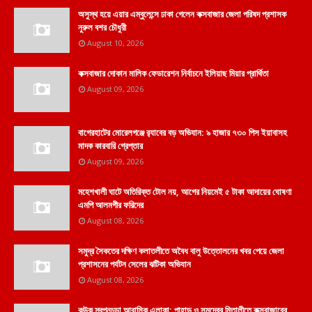
অসুস্থ হয়ে এয়ার এম্বুলেন্সে ঢাকা গেলেন কক্সবাজার জেলা পরিষদ প্রশাসক
নুরুল বশর চৌধুরী
August 10, 2026
কক্সবাজার দোকান মালিক ফেডারেশন নির্বাচনে ইলিয়াছ মিয়ার প্রার্থিতা
August 09, 2026
বাগেরহাটের মোরেলগঞ্জে র‍্যাবের বড় অভিযান: ৯ হাজার ৭৩০ পিস ইয়াবাসহ
মাদক কারবারি গ্রেপ্তার
August 09, 2026
মহেশখালী ঘাটে অতিরিক্ত টোল নয়, আগের নিয়মেই ৫ টাকা আদায়ের ঘোষণা
এমপি আলমগীর ফরিদের
August 08, 2026
সমুদ্র সৈকতের দক্ষিণ কলাতলীতে অবৈধ বালু উত্তোলনের খবর পেয়ে জেলা
প্রশাসনের পর্যটন সেলের ঝটিকা অভিযান
August 08, 2026
কউক স্বপ্নচূড়া আবাসিক এলাকা: পাহাড় ও সমুদ্রের মিতালীতে কক্সবাজারের