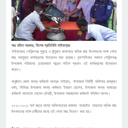
আঃ মতিন সরকার, বিশেষ প্রতিনিধি গাইবান্ধাঃ
গাইবান্ধার গোবিন্দগঞ্জ পুকুরে ও উন্মুক্ত জলাশায়ে অধিক মাছ উৎপাদনের লক্ষে পোনা
মাছ অবমুক্ত কার্যক্রমের উদ্বোধন করা হয়েছে। বৃহস্পতিবার সকালে গোবিন্দগঞ্জ
উপজেলা পরিষদের চেয়ারম্যান আব্দুল লতিফ প্রধান এই কার্যক্রমের উদ্বোধন
করেন।
অনুষ্ঠানে জেলা মৎস্য কর্মকর্তা আবদুদ দাইয়ান, উপজেলা নির্বাহী অফিসার রামকৃষ্ণ
বর্মন, সিনিয়র উপজেলা মৎস্য কর্মকতা ইমরান হোসেন, উপজেলা মৎস্য খামারের
কর্মকর্তা আলতাফ হোসেন চৌধরী, উপজেলা সমাজসেবা কর্মকর্তা শফিউল আলম।
২০২০-২০২১ অর্থ বছরে মৎস্য অধিদপ্তরের রাজস্ব বাজেটের আয়তায় অধিক মাছ
উৎপাদনের লক্ষে চাষীদের মাঝে এই পোনা মাছ বিতরণ করা হয়।