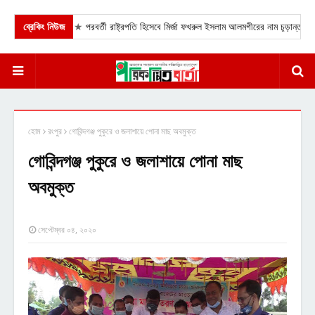
ব্রেকিং নিউজ
★
পরবর্তী রাষ্ট্রপতি হিসেবে মির্জা ফখরুল ইসলাম আলমগীরের নাম চূড়ান্ত করেছেন 
হোম
রংপুর
গোবিন্দগঞ্জ পুকুরে ও জলাশায়ে পোনা মাছ অবমুক্ত
গোবিন্দগঞ্জ পুকুরে ও জলাশায়ে পোনা মাছ
অবমুক্ত
সেপ্টেম্বর ০৪, ২০২০