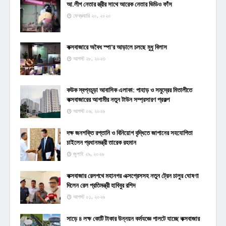
আ.লীগ নেতার স্ত্রীর সাথে আরেক নেতার ভিডিও ফাঁস
ফেব্রুয়ারি ২০, ২০২০
কক্সবাজারে অবৈধ স্পা'র আড়ালে চলছে মুধু বিলাস
আগস্ট ২৮, ২০২৩
কউক স্বপ্নচূড়া আবাসিক এলাকা: পাহাড় ও সমুদ্রের মিতালীতে
কক্সবাজারের আগামীর নতুন টাউন সম্প্রসারণ প্রকল্প
আগস্ট ০৬, ২০২৬
দক্ষ জনশক্তি রপ্তানি ও বিনিয়োগ বৃদ্ধিতে জাপানের সহযোগিতা
চাইলেন প্রধানমন্ত্রী তারেক রহমান
জুলাই ২৯, ২০২৬
কক্সবাজার রেলপথে মহানগর এক্সপ্রেসসহ নতুন ট্রেন চালুর ঘোষণা
দিলেন রেল প্রতিমন্ত্রী হাবিবুর রশিদ
আগস্ট ০১, ২০২৬
সাড়ে ৪ লক্ষ কোটি টাকার উন্নয়ন কর্মযজ্ঞে পালটে যাচ্ছে কক্সবাজার