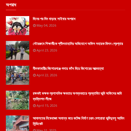
অপরাধ
দিনের পর দিন বাড়ছে সাইবার অপরাধ
May 04, 2026
স্টোররুমে শিক্ষার্থীকে শ্লীলতাহানির অভিযোগে অফিস সহায়ক মিলন গ্রেপ্তার
April 23, 2026
নীলফামারীর কিশোরগঞ্জে গলায় ফাঁস দিয়ে কিশোরের আত্মহত্যা
April 22, 2026
রক্ষকই ভক্ষক প্রশাসনিক ক্ষমতার অপব্যবহারে প্রস্তাবিত ভূমি অফিসের জমি
ব্যক্তিগত লীজে
April 15, 2026
আদালতের নিষেধাজ্ঞা অমান্য করে কটেজ নির্মাণ চরম বেপরোয়া ভুমিদ্যুসু আমিন
সিন্ডিকেট
May 31, 2025