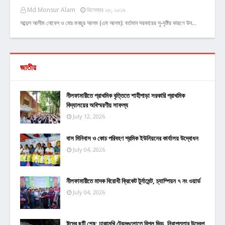
Md Monsur Alam
ডিসেম্বর ২৮, ২০১৯
আব্দুল আলীম নোবেল ও মোঃ মনছুর আলম (এম আলম): বর্তমান সরকারের সু-দৃষ্টির কারণে উন…
জাতীয়
নীলফামারীতে প্রাথমিক বৃত্তিতে শাহীপাড়া সরকারি প্রাথমিক
বিদ্যালয়ের অবিস্মরণীয় সাফল্য
July 12, 2026
বাস মিনিবাস ও কোচ পরিবহণ শ্রমিক ইউনিয়নের কার্যালয় উদ্বোধন
July 04, 2026
নীলফামারীতে মাদক বিরোধী ক্রিকেট টুর্নামেন্ট, চ্যাম্পিয়ন ৭ নং ওয়ার্ড
July 04, 2026
ঈদের ছুটি শেষ: ঢাকামুখি ট্রেনগুলোতে বিপুল ভিড়, নিরাপত্তার উদ্বেগ