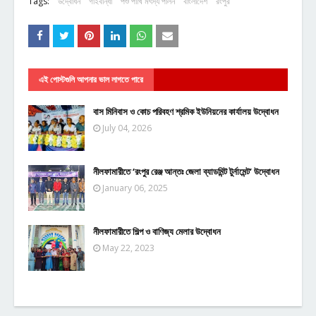
Tags:
উদ্বোধন
গাইবান্ধা
পশু পাখি মৎস্য পালন
বাংলাদেশ
রংপুর
এই পোস্টগুলি আপনার ভাল লাগতে পারে
বাস মিনিবাস ও কোচ পরিবহণ শ্রমিক ইউনিয়নের কার্যালয় উদ্বোধন
July 04, 2026
নীলফামারীতে ‘রংপুর রেঞ্জ আন্তঃ জেলা ব্যাডমিন্ট টুর্নামেন্ট’ উদ্বোধন
January 06, 2025
নীলফামারীতে শিল্প ও বাণিজ্য মেলার উদ্বোধন
May 22, 2023