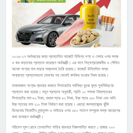
২০২৬-২৭ অর্থবছরের জন্য প্রস্তাবিত বাজেটে বিভিন্ন পণ্য ও সেবার ওপর শুল্ক
ও কর বাড়ানোর প্রস্তাব করেছেন অর্থমন্ত্রী। এর ফলে নিত্যপ্রয়োজনীয় ও শৌখিন
অনেক পণ্যের দাম বাড়ার সম্ভাবনা তৈরি হয়েছে। বাজেটে উল্লিখিত শুল্ক
সংক্রান্ত প্রস্তাবগুলো ঘোষণার পর থেকেই কার্যকর হওয়ার নিয়ম রয়েছে।
তামাকজাত পণ্যের ব্যবহার কমাতে সিগারেটের সর্বনিম্ন খুচরা মূল্য পুনর্নির্ধারণের
প্রস্তাব করা হয়েছে। নতুন প্রস্তাব অনুযায়ী, প্রতি ১০ শলাকা নিম্নস্তরের
সিগারেটের দাম ৬২ টাকা, মধ্যম স্তর ৯২ টাকা, উচ্চ স্তর ১৬০ টাকা এবং অতি
উচ্চ স্তরের দাম ২১০ টাকা নির্ধারণ করা হয়েছে। এছাড়া জনস্বাস্থ্যের ঝুঁকি
বিবেচনায় নিকোটিন গ্র্যানুলস ও পাউচের ওপর ৩৫০ শতাংশ সম্পূরক শুল্ক আরোপের
কথা বলেছেন অর্থমন্ত্রী।
পরিবেশ দূষণ রোধে তেলচালিত গাড়ির ব্যবহার নিরুৎসাহিত করতে ১ হাজার ২০০