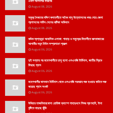
এমপি আলমগীর ফরিদের
August 08, 2026
সমুদ্র সৈকতের দক্ষিণ কলাতলীতে অবৈধ বালু উত্তোলনের খবর পেয়ে জেলা
প্রশাসনের পর্যটন সেলের ঝটিকা অভিযান
August 08, 2026
কউক স্বপ্নচূড়া আবাসিক এলাকা: পাহাড় ও সমুদ্রের মিতালীতে কক্সবাজারের
আগামীর নতুন টাউন সম্প্রসারণ প্রকল্প
August 06, 2026
দুই সপ্তাহ পর মহেশখালীতে চালু হলো এলএনজি টার্মিনাল, জাতীয় গ্রিডে
ফিরছে গ্যাস
August 06, 2026
মহেশখালীর ভাসমান টার্মিনাল থেকে এলএনজি সরবরাহ শুরু হওয়ায় কাটতে শুরু
করেছে গ্যাস সংকট
August 06, 2026
উখিয়ার তাজনিমারখোলা রোহিঙ্গা ক্যাম্পে পাহাড়ধসে শিশুর প্রাণহানি, টানা
বৃষ্টিতে বাড়ছে ঝুঁকি