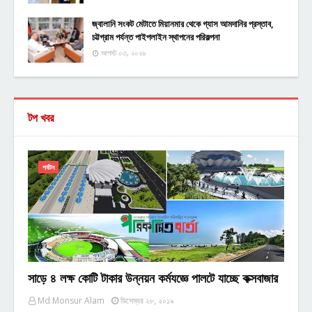
জ্বালানি সংকট মেটাতে মিয়ানমার থেকে গ্যাস আমদানির প্রস্তাব,
চট্টগ্রাম পর্যন্ত পাইপলাইন স্থাপনের পরিকল্পনা
আগস্ট ০৩, ২০২৬
টপ খবর
পর্যটন
সাড়ে ৪ লক্ষ কোটি টাকার উন্নয়ন কর্মযজ্ঞে পালটে যাচ্ছে কক্সবাজার
Md Monsur Alam
ডিসেম্বর ২৮, ২০১৯