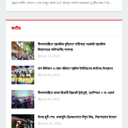
আব্দুল আলীম নোবেল ও মোঃ মনছুর আলম (এম আলম): বর্তমান সরকারের সু-দৃষ্টির কারণে উন…
জাতীয়
নীলফামারীতে প্রাথমিক বৃত্তিতে শাহীপাড়া সরকারি প্রাথমিক
বিদ্যালয়ের অবিস্মরণীয় সাফল্য
July 12, 2026
বাস মিনিবাস ও কোচ পরিবহণ শ্রমিক ইউনিয়নের কার্যালয় উদ্বোধন
July 04, 2026
নীলফামারীতে মাদক বিরোধী ক্রিকেট টুর্নামেন্ট, চ্যাম্পিয়ন ৭ নং ওয়ার্ড
July 04, 2026
ঈদের ছুটি শেষ: ঢাকামুখি ট্রেনগুলোতে বিপুল ভিড়, নিরাপত্তার উদ্বেগ
June 06, 2026