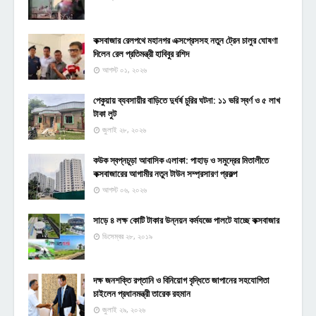
কক্সবাজার রেলপথে মহানগর এক্সপ্রেসসহ নতুন ট্রেন চালুর ঘোষণা
দিলেন রেল প্রতিমন্ত্রী হাবিবুর রশিদ
আগস্ট ০১, ২০২৬
পেকুয়ায় ব্যবসায়ীর বাড়িতে দুর্ধর্ষ চুরির ঘটনা: ১১ ভরি স্বর্ণ ও ৫ লাখ
টাকা লুট
জুলাই ২৮, ২০২৬
কউক স্বপ্নচূড়া আবাসিক এলাকা: পাহাড় ও সমুদ্রের মিতালীতে
কক্সবাজারের আগামীর নতুন টাউন সম্প্রসারণ প্রকল্প
আগস্ট ০৬, ২০২৬
সাড়ে ৪ লক্ষ কোটি টাকার উন্নয়ন কর্মযজ্ঞে পালটে যাচ্ছে কক্সবাজার
ডিসেম্বর ২৮, ২০১৯
দক্ষ জনশক্তি রপ্তানি ও বিনিয়োগ বৃদ্ধিতে জাপানের সহযোগিতা
চাইলেন প্রধানমন্ত্রী তারেক রহমান
জুলাই ২৯, ২০২৬