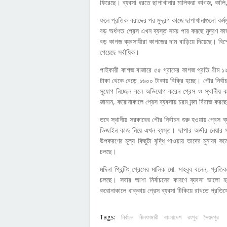
ফিরেছে। ব্যবসা ধরতে ছাপাখানার মালিকরা কাগজ, কাল
ফলে প্রতিক বরাদ্দের পর মুদ্রণ কাজে ছাপাখানাগুলো 
বড় অর্ধশত প্রেস এখন ব্যস্ত সময় পার করছে মুদ্রণ ক
বড় কাগজ ব্যবসায়ীরা কাগজের দাম বাড়িয়ে দিয়েছে। বিশেষ 
পেয়েছে সর্বাধিক।
পাইকারী কাগজ বাজারে ৫৫ গ্রামের কাগজ প্রতি রীম ১
টাকা থেকে বেড়ে ১৬০০ টাকায় বিক্রি হচ্ছে। পৌর নির্বা
সুযোগ নিচ্ছেন বলে অভিযোগ করেন প্রেস ও স্থানীয় 
জানান, করোনাকালে প্রেস ব্যবসায় চরম মন্দা বিরাজ কর
তবে স্থানীয় সরকারের পৌর নির্বাচন শুরু হওয়ায় প্রেস ব্
ডিজাইন কাজ নিয়ে এখন ব্যস্ত। ছাপার অর্ডার নেয়ার স
উপকরণের মূল্য কিছুটা বৃদ্ধি পাওয়ায় তাদের মুনাফা ক
চলছে।
মদিনা প্রিন্টিং প্রেসের মালিক মো. মাহবুব বলেন, প্র
চলছে। সবার আশা নির্বাচনের কারণে ব্যবসা ভালো 
করোনাকালে ধাক্কায় প্রেস ব্যবসা টিকিয়ে রাখতে প্রতি
Tags:
নির্বাচন
নীলফামারী
বাংলাদেশ
রংপুর
সৈয়দপুর