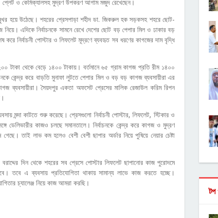
ি, প্লেট ও কেমিক্যালসহ মুদ্রণ উপকরণ আগাম মজুদ রেখেছেন।
কর্মমুখর হয়ে উঠেছে। শহরের প্রেসপাড়া শহীদ ডা. জিকরুল হক সড়কসহ শহরে ছোট-
াজ নিয়ে। এদিকে নির্বাচনকে সামনে রেখে দেশের ছোট বড় পেপার মিল ও ঢাকার বড়
করে নির্বাচনী পোস্টার ও লিফলেট মূদ্রণে ব্যবহৃত সব ধরণের কাগজের দাম বৃদ্ধি
২০০ টাকা থেকে বেড়ে ১৪০০ টাকায়। বর্তমানে ৬৫ গ্রাম কাগজ প্রতি রীম ১৪০০
চনকে কেন্দ্র করে বাড়তি মুনাফা লুটতে পেপার মিল ও বড় বড় কাগজ ব্যবসায়ীরা এর
কাগজ ব্যবসায়ীরা। সৈয়দপুর একতা অফসেট প্রেসের মালিক রেজাউল করিম রিপন
ছে।
যবসায় মন্দা কাটতে শুরু করেছে। প্রেসগুলো নির্বাচনী পোস্টার, লিফলেট, স্টিকার ও
ঙ্গে ডেলিভারীর কাজও চলছে সমানতালে। নির্বাচনকে কেন্দ্র করে কাগজ ও মুদ্রণ
মে গেছে। তাই লাভ কম হলেও বেশী বেশী ছাপার অর্ডার নিয়ে পুষিয়ে নেয়ার চেষ্টা
তিক বরাদ্দের দিন থেকে শহরের সব প্রেসে পোস্টার লিফলেট ছাপানোর কাজ পুরোদমে
হবে। তবে এ ব্যবসায় প্রতিযোগিতা থাকায় সামান্য লাভে কাজ করতে হচ্ছে।
যোগিতার চ্যালেঞ্জ নিয়ে কাজ আমরা করছি।
টপ 