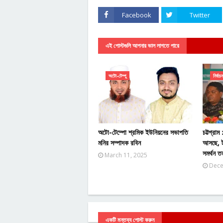
Facebook
Twitter
এই পোস্টগুলি আপনার ভাল লাগতে পারে
অটো-টেম্পু
নির্বাচন
অটো-টেম্পো শ্রমিক ইউনিয়নের সভাপতি
চট্টগ্রা
মনির সম্পাদক রবিন
আসছে, ট
সমর্থন 
March 11, 2025
Dece
একটি মন্তব্য পোস্ট করুন