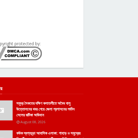
pyright protected by:
ার
সমুদ্র সৈকতের দক্ষিণ কলাতলীতে অবৈধ বালু
উত্তোলনের খবর পেয়ে জেলা প্রশাসনের পর্যটন
সেলের ঝটিকা অভিযান
August 08, 2026
কউক স্বপ্নচূড়া আবাসিক এলাকা: পাহাড় ও সমুদ্রের