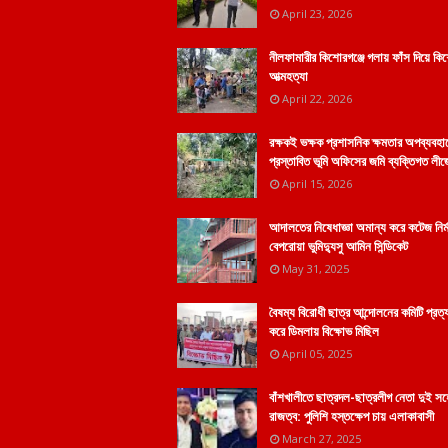
April 23, 2026
নীলফামারীর কিশোরগঞ্জে গলায় ফাঁস দিয়ে কি
আত্মহত্যা
April 22, 2026
রক্ষকই ভক্ষক প্রশাসনিক ক্ষমতার অপব্যবহা
প্রস্তাবিত ভূমি অফিসের জমি ব্যক্তিগত লীজ
April 15, 2026
আদালতের নিষেধাজ্ঞা অমান্য করে কটেজ নির্
বেপরোয়া ভুমিদ্যুসু আমিন সিন্ডিকেট
May 31, 2025
বৈষম্য বিরোধী ছাত্র আন্দোলনের কমিটি প্রত্
করে ডিমলায় বিক্ষোভ মিছিল
April 05, 2025
বাঁশখালীতে ছাত্রদল-ছাত্রলীগ নেতা দুই স
রাজত্ব: পুলিশি হস্তক্ষেপ চায় এলাকাবাসী
March 27, 2025