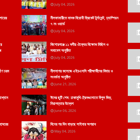
July 04, 2026
শোরের
নীলফামারীতে মাদক বিরোধী ক্রিকেট টুর্নামেন্ট, চ্যাম্পিয়ন
৭ নং ওয়ার্ড
July 04, 2026
রে
কিশোরগঞ্জে ১১ দলীয় ঐক্যের বিক্ষোভ মিছিল ও
ে
সমাবেশ অনুষ্ঠিত
July 04, 2026
মাণ চরম
নীলসাগর কলেজে এইচএসসি পরীক্ষার্থীদের বিদায় ও
সংবর্ধনা অনুষ্ঠিত
June 21, 2026
যাখ্যান
ঈদের ছুটি শেষ: ঢাকামুখি ট্রেনগুলোতে বিপুল ভিড়,
নিরাপত্তার উদ্বেগ
June 06, 2026
হোদরের
দিনের পর দিন বাড়ছে সাইবার অপরাধ
May 04, 2026