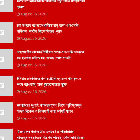
মিতালীতে কক্সবাজারের আগামীর নতুন টাউন সম্প্রসারণ
প্রকল্প
August 06, 2026
দুই সপ্তাহ পর মহেশখালীতে চালু হলো এলএনজি
টার্মিনাল, জাতীয় গ্রিডে ফিরছে গ্যাস
August 06, 2026
মহেশখালীর ভাসমান টার্মিনাল থেকে এলএনজি সরবরাহ
শুরু হওয়ায় কাটতে শুরু করেছে গ্যাস সংকট
August 06, 2026
উখিয়ার তাজনিমারখোলা রোহিঙ্গা ক্যাম্পে পাহাড়ধসে
শিশুর প্রাণহানি, টানা বৃষ্টিতে বাড়ছে ঝুঁকি
August 06, 2026
কক্সবাজারে জুলাই গণঅভ্যুত্থান দিবসে স্মৃতিস্তম্ভে
শ্রদ্ধা নিবেদন ও দিনব্যাপী নানা কর্মসূচি পালন
August 05, 2026
টেকনাফের বাহারছড়ায় অপহরণ ও গোলাগুলির
আতঙ্কে ঘর ছাড়ছে শত শত পরিবার, যৌথ অভিযানের