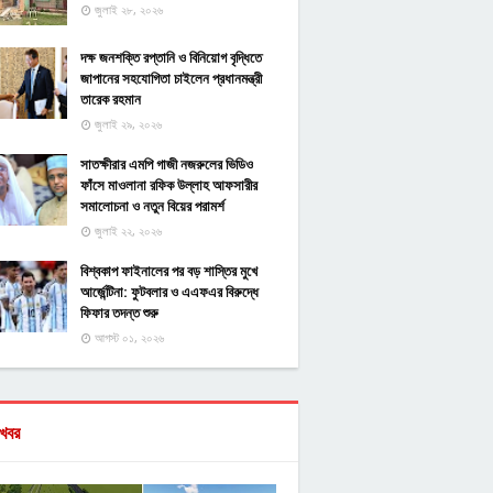
জুলাই ২৮, ২০২৬
দক্ষ জনশক্তি রপ্তানি ও বিনিয়োগ বৃদ্ধিতে
জাপানের সহযোগিতা চাইলেন প্রধানমন্ত্রী
তারেক রহমান
জুলাই ২৯, ২০২৬
সাতক্ষীরার এমপি গাজী নজরুলের ভিডিও
ফাঁসে মাওলানা রফিক উল্লাহ আফসারীর
সমালোচনা ও নতুন বিয়ের পরামর্শ
জুলাই ২২, ২০২৬
বিশ্বকাপ ফাইনালের পর বড় শাস্তির মুখে
আর্জেন্টিনা: ফুটবলার ও এএফএর বিরুদ্ধে
ফিফার তদন্ত শুরু
আগস্ট ০১, ২০২৬
খবর