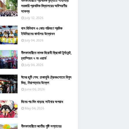
নীলফামারীতে প্রাথমিক বৃত্তিতে শাহীপাড়া
সরকারি প্রাথমিক বিদ্যালয়ের অবিস্মরণীয়
সাফল্য
July 12, 2026
বাস মিনিবাস ও কোচ পরিবহণ শ্রমিক
ইউনিয়নের কার্যালয় উদ্বোধন
July 04, 2026
নীলফামারীতে মাদক বিরোধী ক্রিকেট টুর্নামেন্ট,
চ্যাম্পিয়ন ৭ নং ওয়ার্ড
July 04, 2026
ঈদের ছুটি শেষ: ঢাকামুখি ট্রেনগুলোতে বিপুল
ভিড়, নিরাপত্তার উদ্বেগ
June 06, 2026
দিনের পর দিন বাড়ছে সাইবার অপরাধ
May 04, 2026
নীলফামারীতে জাতীয় পুষ্টি সপ্তাহের