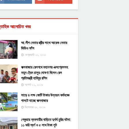
্তাহিক আলোচিত খবর
আ.লীগ নেতার স্ত্রীর সাথে আরেক নেতার
ভিডিও ফাঁস
ফেব্রুয়ারি ২০, ২০২০
কক্সবাজার রেলপথে মহানগর এক্সপ্রেসসহ
নতুন ট্রেন চালুর ঘোষণা দিলেন রেল
প্রতিমন্ত্রী হাবিবুর রশিদ
আগস্ট ০১, ২০২৬
সাড়ে ৪ লক্ষ কোটি টাকার উন্নয়ন কর্মযজ্ঞে
পালটে যাচ্ছে কক্সবাজার
ডিসেম্বর ২৮, ২০১৯
পেকুয়ায় ব্যবসায়ীর বাড়িতে দুর্ধর্ষ চুরির ঘটনা:
১১ ভরি স্বর্ণ ও ৫ লাখ টাকা লুট