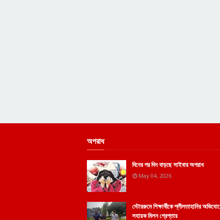
অপরাধ
দিনের পর দিন বাড়ছে সাইবার অপরাধ
May 04, 2026
স্টোররুমে শিক্ষার্থীকে শ্লীলতাহানির অভিয
সহায়ক মিলন গ্রেপ্তার