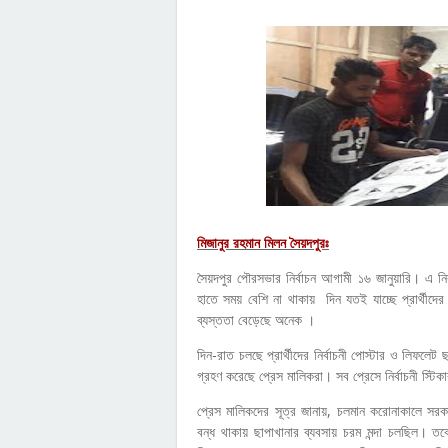
মিজানুর রহমান মিলন সৈয়দপুরঃ
সৈয়দপুর পৌরসভার নির্বাচন আগামী ১৬ জানুয়ারি। এ নির্বা
হাতে সময় বেশি না থাকায় দিন যতই যাচ্ছে প্রার্থীদের
ব্যস্ততা বেড়েছে অনেক ।
দিন-রাত চলছে প্রার্থীদের নির্বাচনী পোস্টার ও লিফলেট
গ্রহণ করেছে প্রেস মালিকরা। সব প্রেসে নির্বাচনী স্টি
প্রেস মালিকদের সূত্র জানায়, চলমান করোনাকালে সরকারি-
বন্ধ থাকায় ছাপাখানার ব্যবসায় চরম মন্দা চলছিল। তবে