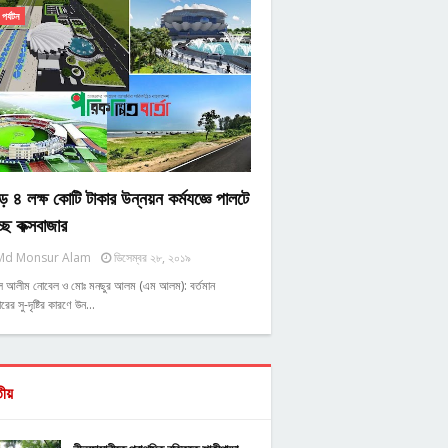
পর্যটন
ে ৪ লক্ষ কোটি টাকার উন্নয়ন কর্মযজ্ঞে পালটে
্ছে কক্সবাজার
Md Monsur Alam
ডিসেম্বর ২৮, ২০১৯
ুল আলীম নোবেল ও মোঃ মনছুর আলম (এম আলম): বর্তমান
রের সু-দৃষ্টির কারণে উন…
তীয়