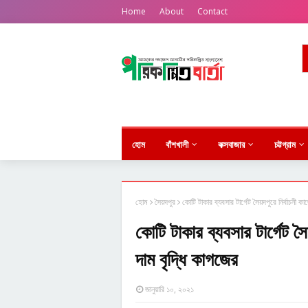
Home
About
Contact
হোম
বাঁশখালী
কক্সবাজার
চট্টগ্রাম
হোম
সৈয়দপুর
কোটি টাকার ব্যবসার টার্গেট সৈয়দপুরে নির্বাচনী কা
কোটি টাকার ব্যবসার টার্গেট সৈ
দাম বৃদ্ধি কাগজের
জানুয়ারি ১০, ২০২১