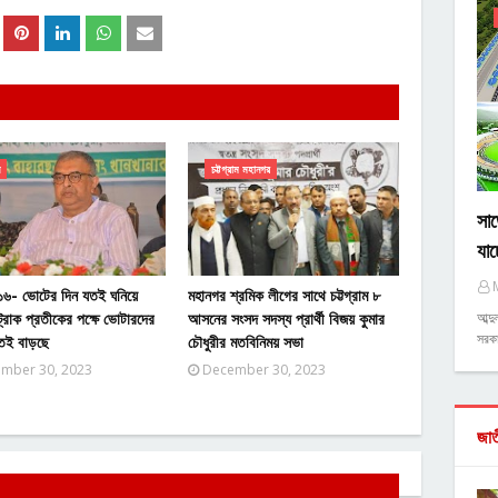
চট্টগ্রাম মহানগর
সাড়
যাচ
ম ১৬- ভোটের দিন যতই ঘনিয়ে
মহানগর শ্রমিক লীগের সাথে চট্টগ্রাম ৮
্রাক প্রতীকের পক্ষে ভোটারদের
আসনের সংসদ সদস্য প্রার্থী বিজয় কুমার
আব্দ
সরকা
ততই বাড়ছে
চৌধুরীর মতবিনিময় সভা
mber 30, 2023
December 30, 2023
জা