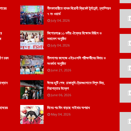
শোরের
নীলফামারীতে মাদক বিরোধী ক্রিকেট টুর্নামেন্ট, চ্যাম্পিয়ন
৭ নং ওয়ার্ড
July 04, 2026
রে
কিশোরগঞ্জে ১১ দলীয় ঐক্যের বিক্ষোভ মিছিল ও
ে
সমাবেশ অনুষ্ঠিত
July 04, 2026
মাণ চরম
নীলসাগর কলেজে এইচএসসি পরীক্ষার্থীদের বিদায় ও
সংবর্ধনা অনুষ্ঠিত
June 21, 2026
যাখ্যান
ঈদের ছুটি শেষ: ঢাকামুখি ট্রেনগুলোতে বিপুল ভিড়,
নিরাপত্তার উদ্বেগ
June 06, 2026
হোদরের
দিনের পর দিন বাড়ছে সাইবার অপরাধ
May 04, 2026