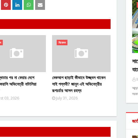
ন
বিনোদন
সাড়
যাচ
ুস্থতার পর না ফেরার দেশে
মেকআপ ছাড়াই কীভাবে উজ্জ্বল থাকেন
ফরাসি অভিনেত্রী নাটালিয়া
সাই পল্লবী? জানুন এই অভিনেত্রীর
আব্দ
রূপচর্চার আসল রহস্য
সরকা
st 03, 2026
July 31, 2026
জা