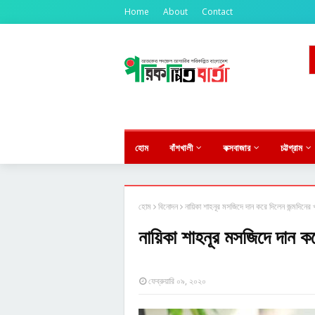
Home
About
Contact
৫ আগস্টের গণ-অভ্যুত্থানের দ্বিতীয় বর্ষপূর্ত
★
হোম
বাঁশখালী
কক্সবাজার
চট্টগ্রাম
হোম
বিনোদন
নায়িকা শাহনূর মসজিদে দান করে দিলেন জন্মদিনের
নায়িকা শাহনূর মসজিদে দান কর
ফেব্রুয়ারি ০৯, ২০২০