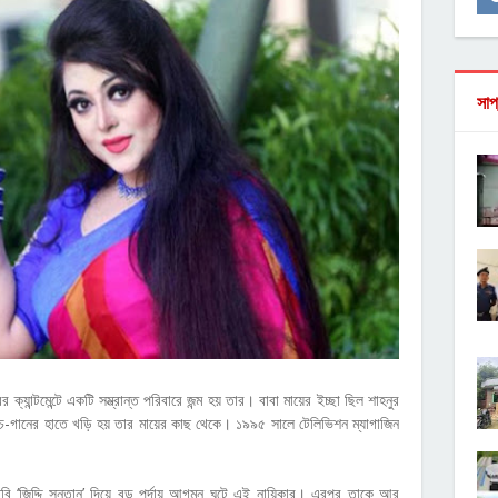
সাপ
যান্টমেন্টে একটি সম্ভ্রান্ত পরিবারে জন্ম হয় তার। বাবা মায়ের ইচ্ছা ছিল শাহনুর
চ-গানের হাতে খড়ি হয় তার মায়ের কাছ থেকে। ১৯৯৫ সালে টেলিভিশন ম্যাগাজিন
ছবি ‘জিদ্দি সন্তান’ দিয়ে বড় পর্দায় আগমন ঘটে এই নায়িকার। এরপর তাকে আর