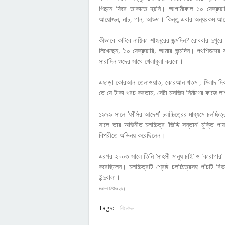
পিছনে ফিরে তাকাতে হয়নি। আগামীকাল ১০ ফেব্রুয়ারি
আয়োজন, নাচ, গান, আড্ডা। কিন্তু এবার অন্যরকম আয়ো
কীভাবে কাটবে নায়িকা শাহনূরের জন্মদিন? রোববার দুপুরে
লিখেছেন, ‘১০ ফেব্রুয়ারি, আমার জন্মদিন। পথশিশুদ
সারাদিন ওদের সাথে খেলাধুলা করবো।
এছাড়া কোরআন তেলাওয়াত, কোরআন খতম , মিলাদ দিব। আগ
তে যে টাকা খরচ করতাম, সেটা মসজিদ নির্মাণের কাজে
১৯৯৯ সালে ‘ফাঁসির আদেশ’ চলচ্চিত্রের মাধ্যমে চলচ্চিত্র
সালে তার অভিনীত চলচ্চিত্র ‘জিদ্দি সন্তান’ মুক্তি পা
বিপরীতে অভিনয় করেছিলেন।
এরপর ২০০৩ সালে তিনি ‘সাহসী মানুষ চাই’ ও ‘কারাগার’ 
করেছিলেন। চলচ্চিত্রটি শ্রেষ্ঠ চলচ্চিত্রসহ পাঁচটি বি
ইন্দুবালা।
/জাগো নিউজ ২৪।
Tags:
বিনোদন