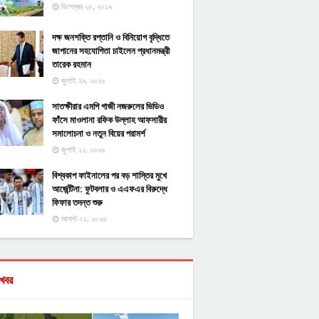
ডিসেম্বর ২৮, ২০১৯
দক্ষ জনশক্তি রপ্তানি ও বিনিয়োগ বৃদ্ধিতে
জাপানের সহযোগিতা চাইলেন প্রধানমন্ত্রী
তারেক রহমান
জুলাই ২৯, ২০২৬
সাতক্ষীরার এমপি গাজী নজরুলের ভিডিও
ফাঁসে মাওলানা রফিক উল্লাহ আফসারীর
সমালোচনা ও নতুন বিয়ের পরামর্শ
জুলাই ২২, ২০২৬
বিশ্বকাপ ফাইনালের পর বড় শাস্তির মুখে
আর্জেন্টিনা: ফুটবলার ও এএফএর বিরুদ্ধে
ফিফার তদন্ত শুরু
আগস্ট ০১, ২০২৬
খবর