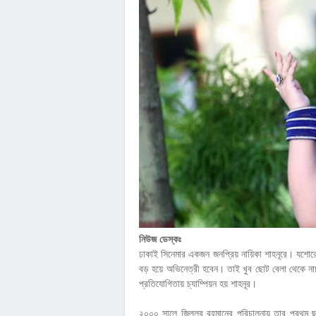
নিউজ ডেস্কঃ
ঢাকাই সিনেমার একজন জনপ্রিয় নায়িকা শাহনূরে। যশোরের ক্
বড় হয়ে অভিনেত্রী হবেন। তাই খুব ছোট বেলা থেকে না
প্রতিযোগিতায় চ্যাম্পিয়ন হয় শাহনূর।
২০০০ সালে জিল্লুর রহমানের পরিচালনায় তার প্রথম 