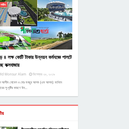
পর্যটন
ে ৪ লক্ষ কোটি টাকার উন্নয়ন কর্মযজ্ঞে পালটে
্ছে কক্সবাজার
Md Monsur Alam
ডিসেম্বর ২৮, ২০১৯
ুল আলীম নোবেল ও মোঃ মনছুর আলম (এম আলম): বর্তমান
রের সু-দৃষ্টির কারণে উন…
তীয়