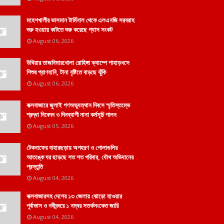
মহেশখালীর ভাসমান টার্মিনাল থেকে এলএনজি সরবরাহ
শুরু হওয়ায় কাটতে শুরু করেছে গ্যাস সংকট
August 06, 2026
উখিয়ার তাজনিমারখোলা রোহিঙ্গা ক্যাম্পে পাহাড়ধসে
শিশুর প্রাণহানি, টানা বৃষ্টিতে বাড়ছে ঝুঁকি
August 06, 2026
কক্সবাজারে জুলাই গণঅভ্যুত্থান দিবসে স্মৃতিস্তম্ভে
শ্রদ্ধা নিবেদন ও দিনব্যাপী নানা কর্মসূচি পালন
August 05, 2026
টেকনাফের বাহারছড়ায় অপহরণ ও গোলাগুলির
আতঙ্কে ঘর ছাড়ছে শত শত পরিবার, যৌথ অভিযানের
প্রস্তুতি
August 04, 2026
কক্সবাজারসহ দেশের ১৩ জেলায় ঝোড়ো হাওয়ার
পূর্বাভাস ও নদীবন্দরে ১ নম্বর সতর্কসংকেত জারি
August 04, 2026