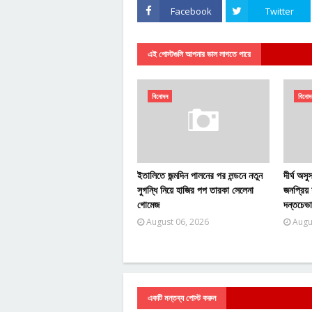
Facebook
Twitter
এই পোস্টগুলি আপনার ভাল লাগতে পারে
বিনোদন
বিনোদ
ইতালিতে জন্মদিন পালনের পর লন্ডনে নতুন
দীর্ঘ অস
সুগন্ধি নিয়ে হাজির পপ তারকা সেলেনা
জনপ্রিয় 
গোমেজ
দন্তচেভা
August 06, 2026
Augu
একটি মন্তব্য পোস্ট করুন