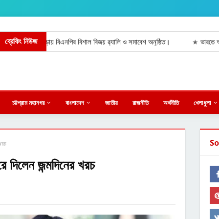
ব্রেকিং নিউজ
িতে লোহাগাড়ায় বিএনপির বিশাল বিজয় র‍্যালি ও সমাবেশ অনুষ্ঠিত।
ভারতে আওয়ামী লীগের
★
চট্টগ্রাম মহানগর
বাংলাদেশ
জাতীয়
রাজনীতি
অর্থনীতি
খেলাধুলা
So
 খরচ
ে দিলেন জন্মদিনের খরচ