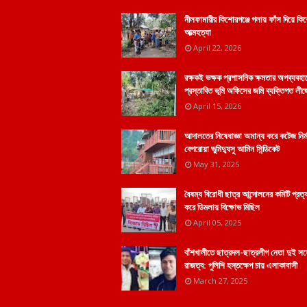
নীলফামারীর কিশোরগঞ্জে গলায় ফাঁস দিয়ে কি
আত্মহত্যা
April 22, 2026
রক্ষকই ভক্ষক প্রশাসনিক ক্ষমতার অপব্যবহা
প্রস্তাবিত ভূমি অফিসের জমি ব্যক্তিগত লীজ
April 15, 2026
আদালতের নিষেধাজ্ঞা অমান্য করে কটেজ নির্
বেপরোয়া ভুমিদ্যুসু আমিন সিন্ডিকেট
May 31, 2025
বৈষম্য বিরোধী ছাত্র আন্দোলনের কমিটি প্রত্
করে ডিমলায় বিক্ষোভ মিছিল
April 05, 2025
বাঁশখালীতে ছাত্রদল-ছাত্রলীগ নেতা দুই স
রাজত্ব: পুলিশি হস্তক্ষেপ চায় এলাকাবাসী
March 27, 2025