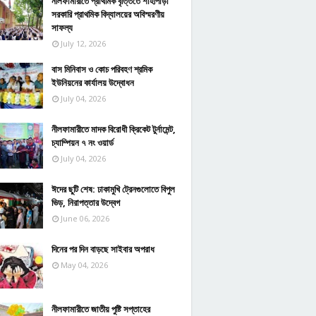
নীলফামারীতে প্রাথমিক বৃত্তিতে শাহীপাড়া
সরকারি প্রাথমিক বিদ্যালয়ের অবিস্মরণীয়
সাফল্য
July 12, 2026
বাস মিনিবাস ও কোচ পরিবহণ শ্রমিক
ইউনিয়নের কার্যালয় উদ্বোধন
July 04, 2026
নীলফামারীতে মাদক বিরোধী ক্রিকেট টুর্নামেন্ট,
চ্যাম্পিয়ন ৭ নং ওয়ার্ড
July 04, 2026
ঈদের ছুটি শেষ: ঢাকামুখি ট্রেনগুলোতে বিপুল
ভিড়, নিরাপত্তার উদ্বেগ
June 06, 2026
দিনের পর দিন বাড়ছে সাইবার অপরাধ
May 04, 2026
নীলফামারীতে জাতীয় পুষ্টি সপ্তাহের