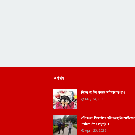
অপরাধ
দিনের পর দিন বাড়ছে সাইবার অপরাধ
May 04, 2026
স্টোররুমে শিক্ষার্থীকে শ্লীলতাহানির অভিয
সহায়ক মিলন গ্রেপ্তার
April 23, 2026